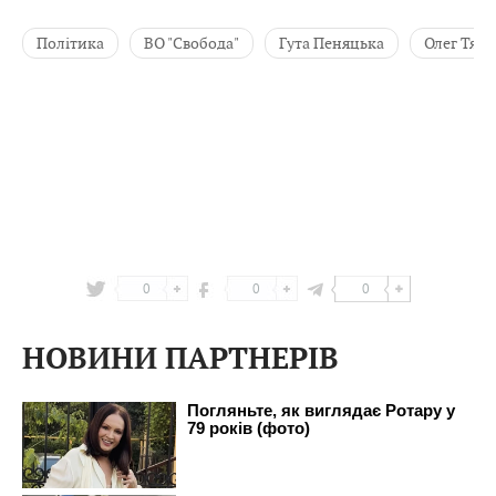
Політика
ВО "Свобода"
Гута Пеняцька
Олег Тяг
0
0
0
НОВИНИ ПАРТНЕРІВ