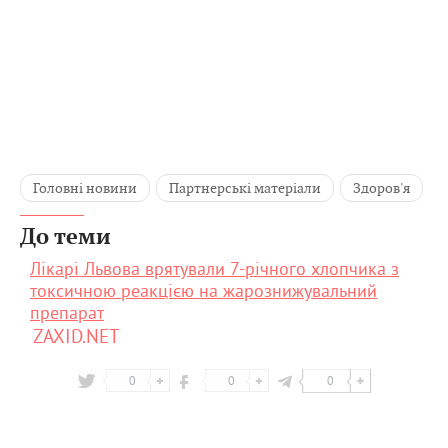
Головні новини
Партнерські матеріали
Здоров'я
До теми
Лікарі Львова врятували 7-річного хлопчика з
токсичною реакцією на жарознижувальний
препарат
ZAXID.NET
0
0
0