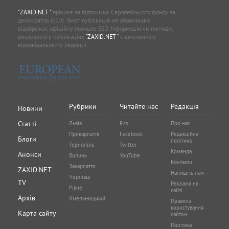
"ZAXID.NET "
працює за підтримки Європейського фонду за
демократію (EED). Зміст публікацій не обов’язково
відображає офіційну позицію EED. Інформація чи погляди,
висловлені у публікаціях
"ZAXID.NET "
є виключною
відповідальністю редакції.
Рубрики
Читайте нас
Редакція
Новини
Статті
Львів
Rss
Про нас
Прикарпаття
Facebook
Редакційна
Блоги
політика
Тернопіль
Twitter
Команда
Анонси
Волинь
YouTube
Контакти
Закарпаття
ZAXID.NET
Напишіть нам
Чернівці
TV
Реклама на
Рівне
сайті
Архів
Хмельницький
Правила
користування
Карта сайту
сайтом
Політика