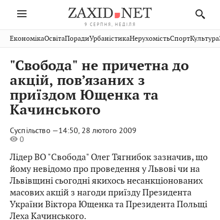
9 СЕРПНЯ, НЕДІЛЯ
Івано-
Публікації
Авто
Словко
Культура
Економіка
Освіта
Поради
Урбаністика
Нерухомість
Спорт
Культура
Стрий
Рівне
Франківськ
Світ
Економіка
Рецепти
Здоров'я
Дрогобич
Львів
Тернопіль
"Свобода" не причетна до
Кіно
Дім
Спорт
Краєзнавство
Хмельницький
Чернівці
Волинь
акцій, пов’язаних з
Фото
Освіта
Нерухомість
Домашні
Вінниця
Шептицький
приїздом Ющенка та
Закарпаття
тварини
Качинського
Суспільство —
14:50, 28 лютого 2009
0
Лідер ВО "Свобода" Олег Тягнибок зазначив, що
йому невідомо про проведення у Львові чи на
Львівщині сьогодні якихось несанкціонованих
масових акцій з нагоди приїзду Президента
України Віктора Ющенка та Президента Польщі
Леха Качинського.