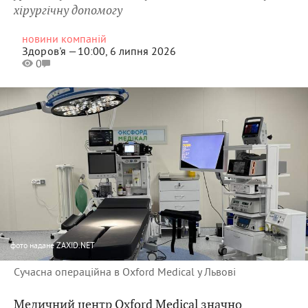
хірургічну допомогу
новини компаній
Здоров'я —
10:00, 6 липня 2026
0
фото
надане ZAXID.NET
Сучасна операційна в Oxford Medical у Львові
Медичний центр
Oxford Medical
значно