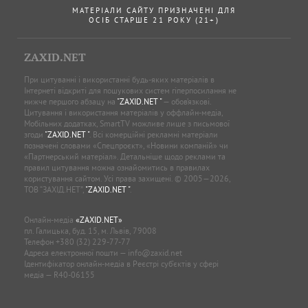
МАТЕРІАЛИ САЙТУ ПРИЗНАЧЕНІ ДЛЯ
ОСІБ СТАРШЕ 21 РОКУ (21+)
ZAXID.NET
При цитуванні і використанні будь-яких матеріалів в
Інтернеті відкриті для пошукових систем гіперпосилання не
нижче першого абзацу на
"ZAXID.NET "
— обов’язкові.
Цитування і використання матеріалів у оффлайн-медіа,
Мобільних додатках, SmartTV можливе лише з письмової
згоди
"ZAXID.NET "
. Всі комерційні рекламні матеріали
позначені словами «Спецпроєкт», «Новини компаній» чи
«Партнерський матеріал». Детальніше щодо реклами та
правил цитування можна ознайомитись в правилах
користування сайтом. Усі права захищені. © 2005—2026,
ТОВ “ЗАХІД.НЕТ”,
"ZAXID.NET "
.
Онлайн-медіа
«ZAXID.NET»
пл. Галицька, буд. 15, м. Львів, 79008
Телефон
+380 (32) 229-77-77
Адреса електронної пошти —
info@zaxid.net
Ідентифікатор онлайн-медіа в Реєстрі суб'єктів у сфері
медіа — R40-06155