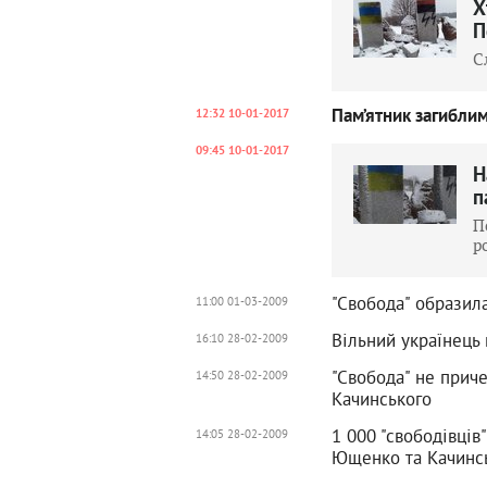
Х
П
С
Пам’ятник загиблим
12:32 10-01-2017
09:45 10-01-2017
Н
п
П
р
"Свобода" образил
11:00 01-03-2009
Вільний українець
16:10 28-02-2009
"Свобода" не приче
14:50 28-02-2009
Качинського
1 000 "свободівців
14:05 28-02-2009
Ющенко та Качинс