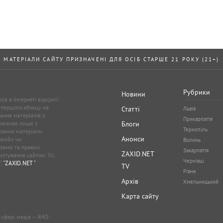
МАТЕРІАЛИ САЙТУ ПРИЗНАЧЕНІ ДЛЯ ОСІБ СТАРШЕ 21 РОКУ (21+)
Рубрики
Новини
ів в Інтернеті відкриті
 першого абзацу на
Статті
Львів
ання матеріалів у
Прикарпаття
можливе лише з
Блоги
Тернопіль
кламні матеріали
Анонси
аній» чи
Волинь
лами та правил
Закарпаття
ZAXID.NET
стування сайтом. Усі
Чернівці
”,
"ZAXID.NET "
.
TV
Рівне
Архів
Хмельницький
Карта сайту
у сфері медіа — R40-