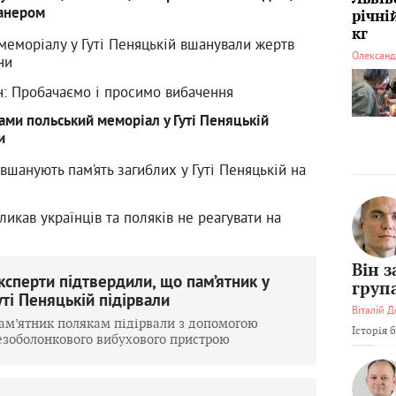
банером
річні
кг
меморіалу у Гуті Пеняцькій вшанували жертв
Олександ
ни
: Пробачаємо і просимо вибачення
ами польський меморіал у Гуті Пеняцькій
и
 вшанують пам’ять загиблих у Гуті Пеняцькій на
икав українців та поляків не реагувати на
Він 
ксперти підтвердили, що пам’ятник у
груп
уті Пеняцькій підірвали
Віталій Д
ам’ятник полякам підірвали з допомогою
Історія 
езоболонкового вибухового пристрою