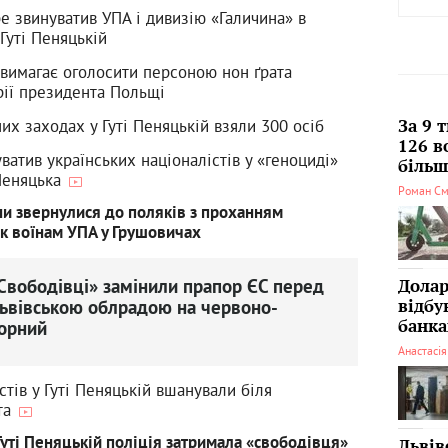
е звинуватив УПА і дивизію «Галичина» в
 Гуті Пеняцькій
 вимагає оголосити персоною нон ґрата
рії президента Польщі
их заходах у Гуті Пеняцькій взяли 300 осіб
За 9 
126 в
атив українських націоналістів у «геноциді»
більші
 Пеняцька
Роман См
и звернулися до поляків з проханням
ик воїнам УПА у Грушовичах
Свободівці» замінили прапор ЄС перед
Долар
ьвівською облрадою на червоно-
відбу
банка
орний
Анастасі
стів у Гуті Пеняцькій вшанували біля
та
Гуті Пеняцькій поліція затримала «свободівця»
Львів