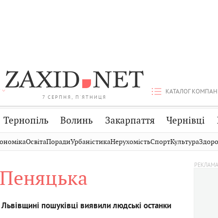
КАТАЛОГ КОМПАН
7 СЕРПНЯ, П'ЯТНИЦЯ
Тернопіль
Волинь
Закарпаття
Чернівці
Стрий
Публікації
Авто
ономіка
Освіта
Поради
Урбаністика
Нерухомість
Спорт
Культура
Здоро
Дрогобич
Світ
Економіка
 Пеняцька
Хмельницький
Кіно
Дім
Вінниця
Фото
Освіта
а Львівщині пошуківці виявили людські останки