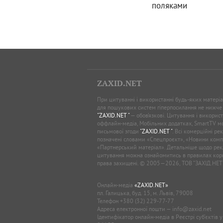
поляками
ZAXID.NET
При цитуванні і використанні будь-яких матеріал
для пошукових систем гіперпосилання не нижче
"ZAXID.NET "
— обов’язкові. Цитування і використ
оффлайн-медіа, Мобільних додатках, SmartTV 
письмової згоди
"ZAXID.NET "
. Всі комерційні ре
позначені словами «Спецпроєкт», «Новини комп
«Партнерський матеріал». Детальніше щодо рек
цитування можна ознайомитись в правилах кори
права захищені. © 2005—2026, ТОВ “ЗАХІД.НЕТ
Онлайн-медіа
«ZAXID.NET»
пл. Галицька, буд. 15, м. Львів, 79008
Телефон
+380 (32) 229-77-77
Адреса електронної пошти —
info@zaxid.net
Ідентифікатор онлайн-медіа в Реєстрі суб'єктів 