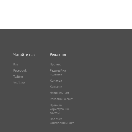
Читайте нас
Редакція
Rss
Про нас
Facebook
Редакційна
політика
Twitter
Команда
YouTube
Контакти
Напишіть нам
Реклама на сайті
Правила
користування
сайтом
Політика
конфіденційності