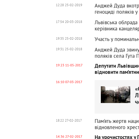
Анджей Дуда вкотр
12:28 25-02-2019
геноциді поляків у
Львівська облрада
17:54 20-03-2018
керівника канцеля
Участь у поминальн
19:35 25-02-2018
Анджей Дуда звинув
19:31 25-02-2018
поляків села Гута
Депутати Львівщин
19:23 11-05-2017
відновити пам’ятн
16:10 07-03-2017
«
Л
ч
Пам’ять жертв наци
18:22 27-02-2017
відновленого хрес
На урочистостях у 
14:36 27-02-2017