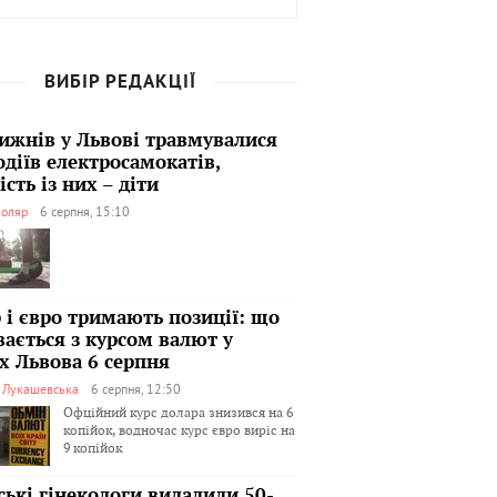
ВИБІР РЕДАКЦІЇ
тижнів у Львові травмувалися
одіїв електросамокатів,
сть із них – діти
оляр
6 серпня, 15:10
 і євро тримають позиції: що
вається з курсом валют у
х Львова 6 серпня
я Лукашевська
6 серпня, 12:50
Офційний курс долара знизився на 6
копійок, водночас курс євро виріс на
9 копійок
ські гінекологи видалили 50-