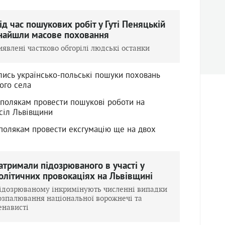
ід час пошукових робіт у Гуті Пеняцькій
найшли масове поховання
иявлені частково обгорілі людські останки
лись українсько-польські пошуки поховань
ого села
 полякам провести пошукові роботи на
 сіл Львівщини
 полякам провести ексгумацію ще на двох
атримали підозрюваного в участі у
олітичних провокаціях на Львівщині
ідозрюваному інкримінують численні випадки
озпалювання національної ворожнечі та
енависті