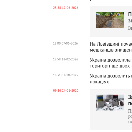
23:58 12-06-2026
П
з
В
На Львівщині поча
18:00 07-06-2026
мешканців знищен
Україна дозволила
18:59 18-02-2026
території ще двох
Україна дозволить
18:31 03-10-2025
локаціях
09:16 24-01-2020
З
п
П
р
н