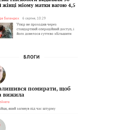
й жінці міому матки вагою 4,5
ра Баландюх
6 серпня, 10:29
Утвір не проходив через
стандартний операційний доступ, і
його довелося суттєво збільшити
БЛОГИ
залишився помирати, щоб
а вижила
ейнега
бійця, який загинув під час штурму