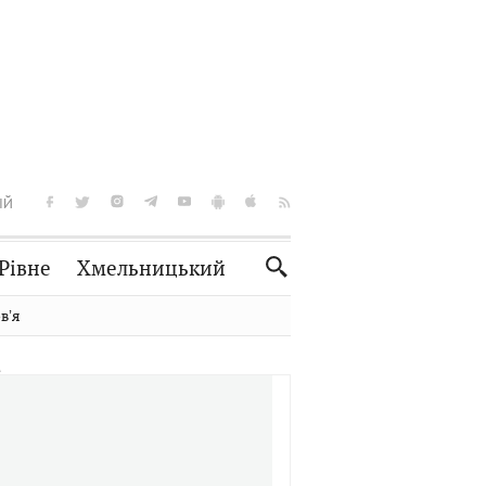
ІЙ
Рівне
Хмельницький
Словко
Культура
вʼя
Рецепти
Здоров'я
Спорт
Краєзнавство
Нерухомість
Домашні тварини