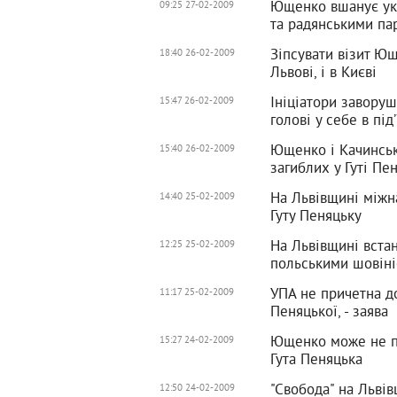
Ющенко вшанує укр
09:25 27-02-2009
та радянськими па
Зіпсувати візит Ющ
18:40 26-02-2009
Львові, і в Києві
Ініціатори завору
15:47 26-02-2009
голові у себе в під’
Ющенко і Качинськ
15:40 26-02-2009
загиблих у Гуті Пе
На Львівщині міжн
14:40 25-02-2009
Гуту Пеняцьку
На Львівщині встан
12:25 25-02-2009
польськими шовін
УПА не причетна д
11:17 25-02-2009
Пеняцької, - заява
Ющенко може не пр
15:27 24-02-2009
Гута Пеняцька
"Свобода" на Львів
12:50 24-02-2009