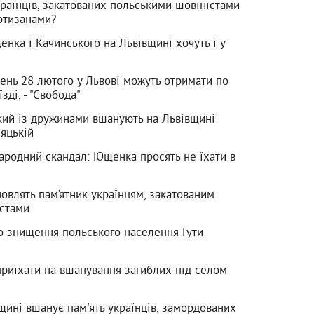
аїнців, закатованих польськими шовіністами
ртизанами?
енка і Качинського на Львівщині хочуть і у
шень 28 лютого у Львові можуть отримати по
їзді, - "Свобода"
ий із дружинами вшанують на Львівщині
няцькій
ародний скандал: Ющенка просять не їхати в
овлять пам’ятник українцям, закатованим
істами
о знищення польського населення Гути
иїхати на вшанування загиблих під селом
щині вшанує пам'ять українців, замордованих