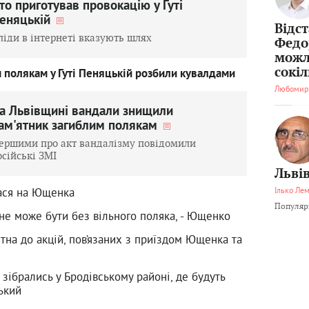
то приготував провокацію у Гуті
еняцькій
Відс
ліди в інтернеті вказують шлях
Федо
можл
сокі
 полякам у Гуті Пеняцькій розбили кувалдами
Любомир
а Львівщині вандали знищили
ам'ятник загиблим полякам
ершими про акт вандалізму повідомили
осійські ЗМІ
Львів
ася на Ющенка
Ілько Ле
Популярн
 не може бути без вільного поляка, - Ющенко
тна до акцій, пов’язаних з приїздом Ющенка та
" зібрались у Бродівському районі, де будуть
ький