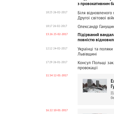
з провокативним 
Біля відновленого 
18:23 26-02-2017
Другої світової вій
Олександр Ганущин
18:17 26-02-2017
Підірваний вандал
13:26 25-02-2017
повністю відновил
Українці та поляки
12:12 24-02-2017
Львівщині
Консул Польщі закл
17:29 26-01-2017
провокації
11:54 12-01-2017
Е
Г
П
б
16:22 10-01-2017