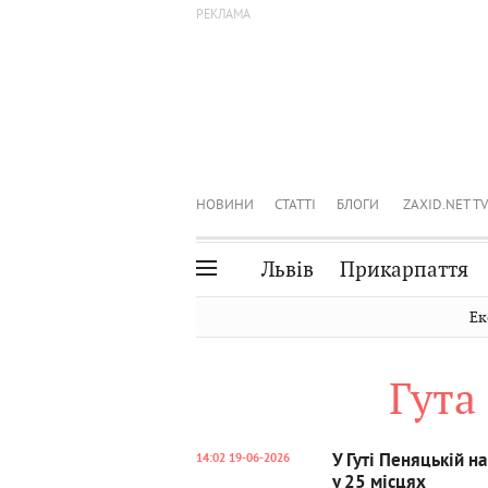
НОВИНИ
СТАТТІ
БЛОГИ
ZAXID.NET TV
Львів
Прикарпаття
Івано-Франківськ
Рівне
Ек
Тернопіль
Львів
Гута
Волинь
Чернівці
Закарпаття
Шептицький
У Гуті Пеняцькій н
14:02 19-06-2026
у 25 місцях