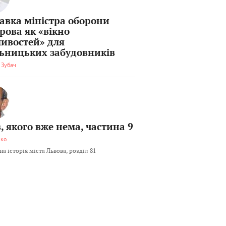
тавка міністра оборони
рова як «вікно
ивостей» для
льницьких забудовників
 Зубач
, якого вже нема, частина 9
мко
а історія міста Львова, розділ 81