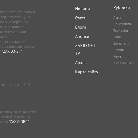
Рубрики
Новини
ів в Інтернеті відкриті
 першого абзацу на
Статті
Львів
ання матеріалів у
Прикарпаття
можливе лише з
Блоги
Тернопіль
кламні матеріали
Анонси
аній» чи
Волинь
лами та правил
Закарпаття
ZAXID.NET
стування сайтом. Усі
Чернівці
”,
"ZAXID.NET "
.
TV
Рівне
Архів
Хмельницький
Карта сайту
у сфері медіа — R40-
о фонду за демократію
ає офіційну позицію
каціях
"ZAXID.NET "
є