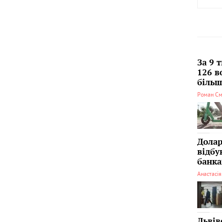
За 9 
126 в
більші
Роман См
Долар
відбу
банка
Анастасі
Львів