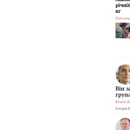
річні
кг
Олександ
Він 
груп
Віталій Д
Історія 