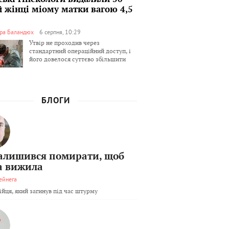
й жінці міому матки вагою 4,5
ра Баландюх
6 серпня, 10:29
Утвір не проходив через
стандартний операційний доступ, і
його довелося суттєво збільшити
БЛОГИ
залишився помирати, щоб
а вижила
ейнега
бійця, який загинув під час штурму