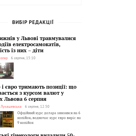
ВИБІР РЕДАКЦІЇ
тижнів у Львові травмувалися
одіїв електросамокатів,
сть із них – діти
оляр
6 серпня, 15:10
 і євро тримають позиції: що
вається з курсом валют у
х Львова 6 серпня
я Лукашевська
6 серпня, 12:50
Офційний курс долара знизився на 6
копійок, водночас курс євро виріс на
9 копійок
ські гінекологи видалили 50-