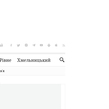
ІЙ
Рівне
Хмельницький
Словко
Культура
вʼя
Рецепти
Здоров'я
Спорт
Краєзнавство
Нерухомість
Домашні тварини