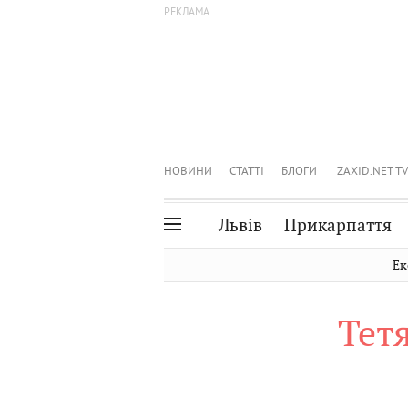
НОВИНИ
СТАТТІ
БЛОГИ
ZAXID.NET TV
Львів
Прикарпаття
Івано-Франківськ
Рівне
Ек
Тернопіль
Львів
Тет
Волинь
Чернівці
Закарпаття
Шептицький