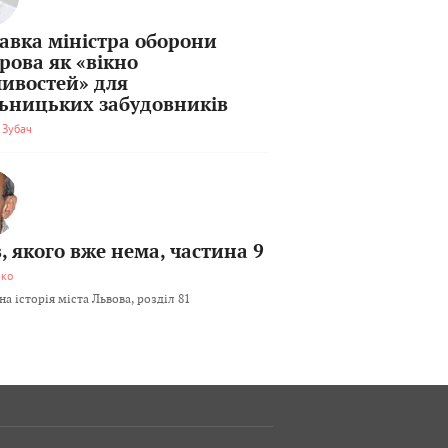
тавка міністра оборони
рова як «вікно
ивостей» для
льницьких забудовників
 Зубач
, якого вже нема, частина 9
мко
а історія міста Львова, розділ 81