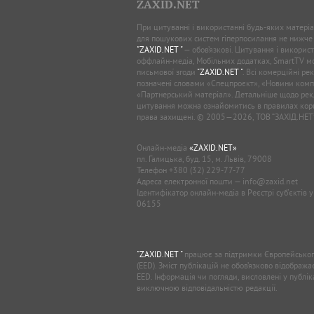
ZAXID.NET
При цитуванні і використанні будь-яких матеріал
для пошукових систем гіперпосилання не нижче
"ZAXID.NET "
— обов’язкові. Цитування і використ
оффлайн-медіа, Мобільних додатках, SmartTV 
письмової згоди
"ZAXID.NET "
. Всі комерційні ре
позначені словами «Спецпроєкт», «Новини комп
«Партнерський матеріал». Детальніше щодо рек
цитування можна ознайомитись в правилах кори
права захищені. © 2005—2026, ТОВ “ЗАХІД.НЕТ
Онлайн-медіа
«ZAXID.NET»
пл. Галицька, буд. 15, м. Львів, 79008
Телефон
+380 (32) 229-77-77
Адреса електронної пошти —
info@zaxid.net
Ідентифікатор онлайн-медіа в Реєстрі суб'єктів 
06155
"ZAXID.NET "
працює за підтримки Європейськог
(EED). Зміст публікацій не обов’язково відображ
EED. Інформація чи погляди, висловлені у публі
виключною відповідальністю редакції.