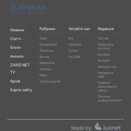
Рубрики
Читайте нас
Редакція
Новини
Статті
Львів
Rss
Про нас
Прикарпаття
Facebook
Редакційна
Блоги
політика
Тернопіль
Twitter
Команда
Анонси
Волинь
YouTube
Контакти
Закарпаття
ZAXID.NET
Напишіть нам
Чернівці
TV
Реклама на
Рівне
сайті
Архів
Хмельницький
Правила
користування
Карта сайту
сайтом
Політика
конфіденційності
Made by