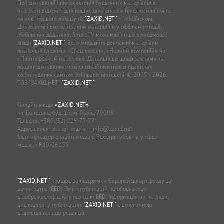
При цитуванні і використанні будь-яких матеріалів в
Інтернеті відкриті для пошукових систем гіперпосилання не
нижче першого абзацу на
"ZAXID.NET "
— обов’язкові.
Цитування і використання матеріалів у оффлайн-медіа,
Мобільних додатках, SmartTV можливе лише з письмової
згоди
"ZAXID.NET "
. Всі комерційні рекламні матеріали
позначені словами «Спецпроєкт», «Новини компаній» чи
«Партнерський матеріал». Детальніше щодо реклами та
правил цитування можна ознайомитись в правилах
користування сайтом. Усі права захищені. © 2005—2026,
ТОВ “ЗАХІД.НЕТ”,
"ZAXID.NET "
.
Онлайн-медіа
«ZAXID.NET»
пл. Галицька, буд. 15, м. Львів, 79008
Телефон
+380 (32) 229-77-77
Адреса електронної пошти —
info@zaxid.net
Ідентифікатор онлайн-медіа в Реєстрі суб'єктів у сфері
медіа — R40-06155
"ZAXID.NET "
працює за підтримки Європейського фонду за
демократію (EED). Зміст публікацій не обов’язково
відображає офіційну позицію EED. Інформація чи погляди,
висловлені у публікаціях
"ZAXID.NET "
є виключною
відповідальністю редакції.