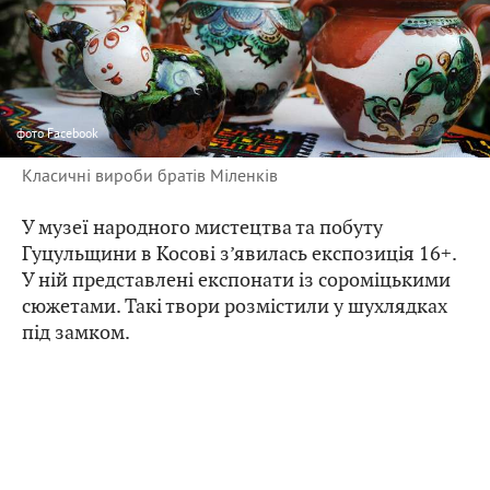
фото
Facebook
Класичні вироби братів Міленків
У музеї народного мистецтва та побуту
Гуцульщини в Косові з’явилась експозиція 16+.
У ній представлені експонати із сороміцькими
сюжетами. Такі твори розмістили у шухлядках
під замком.