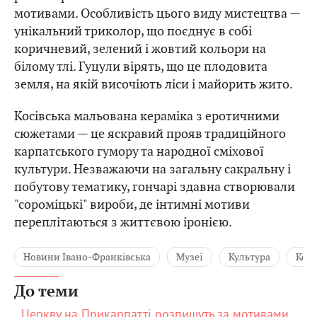
мотивами. Особливість цього виду мистецтва —
унікальний триколор, що поєднує в собі
коричневий, зелений і жовтий кольори на
білому тлі. Гуцули вірять, що це плодовита
земля, на якій височіють ліси і майорить жито.
Косівська мальована кераміка з еротичними
сюжетами — це яскравий прояв традиційного
карпатського гумору та народної сміхової
культури. Незважаючи на загальну сакральну і
побутову тематику, гончарі здавна створювали
"сороміцькі" вироби, де інтимні мотиви
переплітаються з життєвою іронією.
Новини Івано-Франківська
Музеї
Культура
Косі
До теми
Церкву на Прикарпатті розпишуть за мотивами