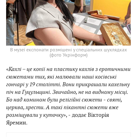
В музеї експонати розмішені у спеціальних шухлядках
(фото Укрінформ)
«
Кахлі – це копії на пластику кахлів з еротичними
сюжетами тих, які малювали наші косівські
гончарі у 19 столітті. Вони прикрашали кахельну
піч на Гуцульщині. Звичайно, не на видному місці.
Бо над комином були релігійні сюжети ‒ святі,
церква, хрести. А такі пікантні сюжети вже
розміщували у куточку
», ‒ додає Вікторія
Яремин.