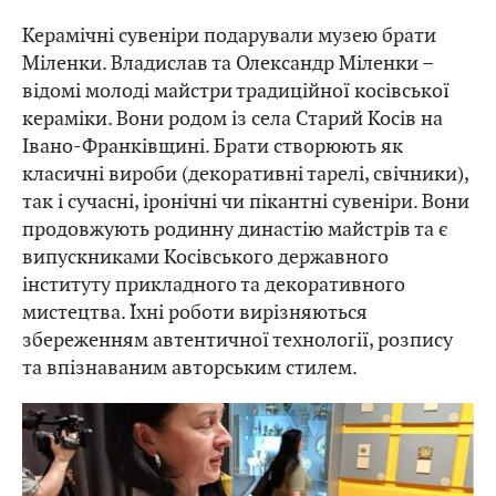
Керамічні сувеніри подарували музею брати
Міленки. Владислав та Олександр Міленки –
відомі молоді майстри традиційної косівської
кераміки. Вони родом із села Старий Косів на
Івано-Франківщині. Брати створюють як
класичні вироби (декоративні тарелі, свічники),
так і сучасні, іронічні чи пікантні сувеніри. Вони
продовжують родинну династію майстрів та є
випускниками Косівського державного
інституту прикладного та декоративного
мистецтва. Їхні роботи вирізняються
збереженням автентичної технології, розпису
та впізнаваним авторським стилем.