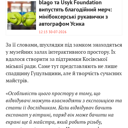
blago та Usyk Foundation
випустять благодійний мерч:
мінібоксерські рукавички з
автографом Усика
12:15 30-07-2026
За її словами, шухлядки під замком знаходяться
у музейних залах інтерактивного простору. Їх
вдалося створити за підтримки Косівської
міської ради. Саме тут представляють не лише
спадщину Гуцульщини, але й творчість сучасних
майстрів.
«
Особливість цього простору в тому, що
відвідувачі можуть взаємодіяти з експозицією та
стати її дослідником. Коли відвідувач бачить
експонат у вітрині, поряд він може бачити на
екрані ще й майстра, який робить різьбу,