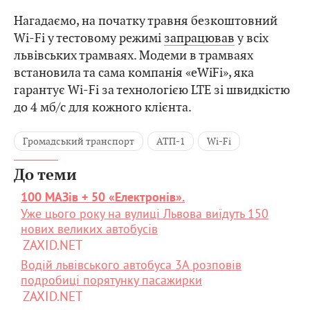
Нагадаємо, на початку травня безкоштовний
Wi-Fi у тестовому режимі
запрацював
у всіх
львівських трамваях. Модеми в трамваях
встановила та сама компанія «eWiFi», яка
гарантує Wi-Fi за технологією LTE зі швидкістю
до 4 мб/с для кожного клієнта.
Громадський транспорт
АТП-1
Wi-Fi
До теми
100 МАЗів + 50 «Електронів».
Уже цього року на вулиці Львова виїдуть 150
нових великих автобусів
ZAXID.NET
Водій львівського автобуса 3А розповів
подробиці порятунку пасажирки
ZAXID.NET