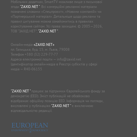
Мобільних додатках, SmartTV можливе лише з письмової
згоди
"ZAXID.NET "
. Всі комерційні рекламні матеріали
позначені словами «Спецпроєкт», «Новини компаній» чи
«Партнерський матеріал». Детальніше щодо реклами та
правил цитування можна ознайомитись в правилах
користування сайтом. Усі права захищені. © 2005—2026,
ТОВ “ЗАХІД.НЕТ”,
"ZAXID.NET "
.
Онлайн-медіа
«ZAXID.NET»
пл. Галицька, буд. 15, м. Львів, 79008
Телефон
+380 (32) 229-77-77
Адреса електронної пошти —
info@zaxid.net
Ідентифікатор онлайн-медіа в Реєстрі суб'єктів у сфері
медіа — R40-06155
"ZAXID.NET "
працює за підтримки Європейського фонду за
демократію (EED). Зміст публікацій не обов’язково
відображає офіційну позицію EED. Інформація чи погляди,
висловлені у публікаціях
"ZAXID.NET "
є виключною
відповідальністю редакції.