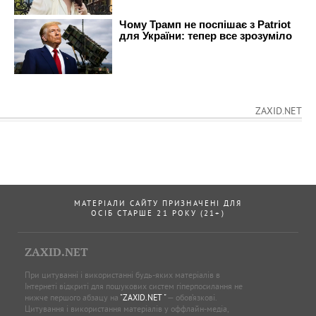
ZAXID.NET
МАТЕРІАЛИ САЙТУ ПРИЗНАЧЕНІ ДЛЯ
ОСІБ СТАРШЕ 21 РОКУ (21+)
ZAXID.NET
При цитуванні і використанні будь-яких матеріалів в
Інтернеті відкриті для пошукових систем гіперпосилання не
нижче першого абзацу на
"ZAXID.NET "
— обов’язкові.
Цитування і використання матеріалів у оффлайн-медіа,