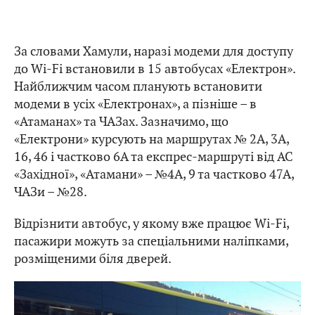
За словами Хамули, наразі модеми для доступу
до Wi-Fi встановили в 15 автобусах «Електрон».
Найближчим часом планують встановити
модеми в усіх «Електронах», а пізніше – в
«Атаманах» та ЧАЗах. Зазначимо, що
«Електрони» курсують на маршрутах № 2А, 3А,
16, 46 і частково 6А та експрес-маршруті від АС
«Західної», «Атамани» – №4А, 9 та частково 47А,
ЧАЗи – №28.
Відрізнити автобус, у якому вже працює Wi-Fi,
пасажири можуть за спеціальними наліпками,
розміщеними біля дверей.