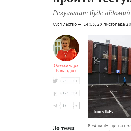
Результат буде відомий 
Суспільство —
14:03, 29 листопада 2
Олександра
Баландюх
28
125
69
фото
АШАНу
В «Ашані», що на пр
До теми