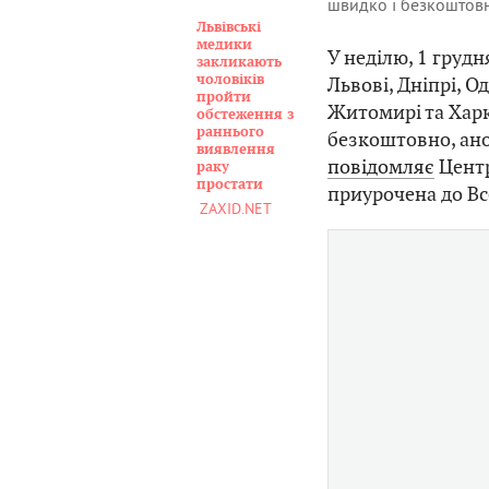
швидко і безкоштовн
Львівські
медики
У неділю, 1 грудня
закликають
чоловіків
Львові, Дніпрі, О
пройти
Житомирі та Харк
обстеження з
раннього
безкоштовно, ано
виявлення
повідомляє
Центр
раку
простати
приурочена до Вс
ZAXID.NET