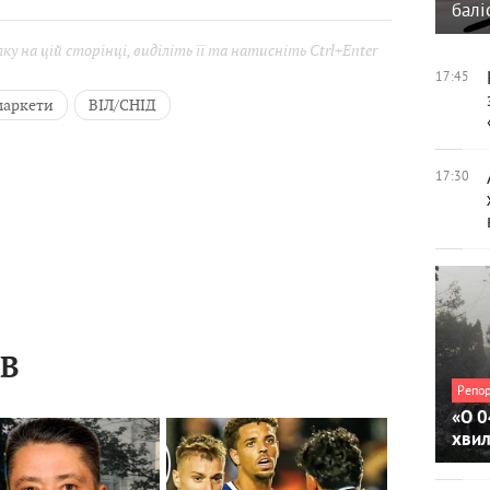
балі
у на цій сторінці, виділіть її та натисніть Ctrl+Enter
17:45
маркети
ВІЛ/СНІД
17:30
ІВ
Репо
«О 0
хви