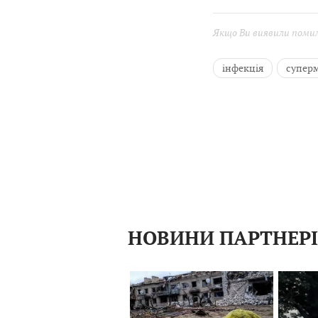
Якщо Ви виявили помилк
інфекція
супер
НОВИНИ ПАРТНЕР