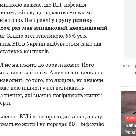
милково вважає, що ВІЛ-інфекція
новному жінок, що надають сексуальні
нів тощо. Насправді
у групу ризику
о хоч раз мав випадковий незахищений
Згідно зі статистикою, 66% усіх
т.
ння ВІЛ в Україні відбувається саме під
статевих контактів.
Л не належить до обов’язкових. Його
18:10
ять лише вагітним. А невчасно виявлене
зводить до того, що людина, не знаючи
жає нею інших, і у неї виникають
ладнення, які значно погіршують життя і
ерті.
иявлено ВІЛ і вона проходить спеціальну
Публі
рмально жити і не передає ВІЛ- інфекцію
Балі
Укра