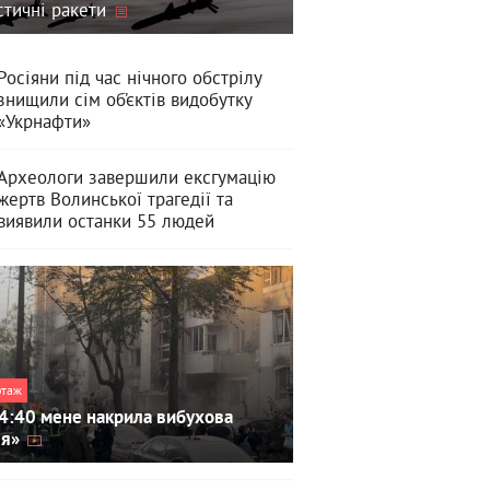
стичні ракети
Росіяни під час нічного обстрілу
знищили сім об’єктів видобутку
«Укрнафти»
Археологи завершили ексгумацію
жертв Волинської трагедії та
виявили останки 55 людей
ртаж
4:40 мене накрила вибухова
ля»