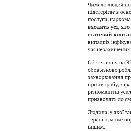
Чимало людей по
підстерігає в ос
послуги, наркома
входять усі, хт
статевий контак
випадків інфікува
час незахищених 
Обстеження на ВІ
обов’язково робл
захворювання при
про хворобу, зара
різноманітні уск
призводять до см
Людина, у якої в
терапію, може но
іншим.