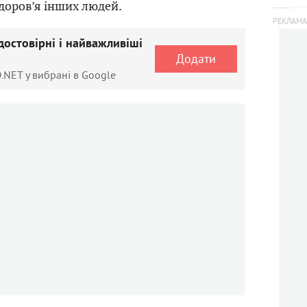
здоров’я інших людей.
достовірні і найважливіші
Додати
.NET у вибрані в Google