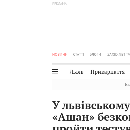
НОВИНИ
СТАТТІ
БЛОГИ
ZAXID.NET TV
Львів
Прикарпаття
Івано-Франківськ
Рівне
Ек
Тернопіль
Львів
У львівському
Волинь
Чернівці
«Ашан» безк
Закарпаття
Шептицький
пройти тесту