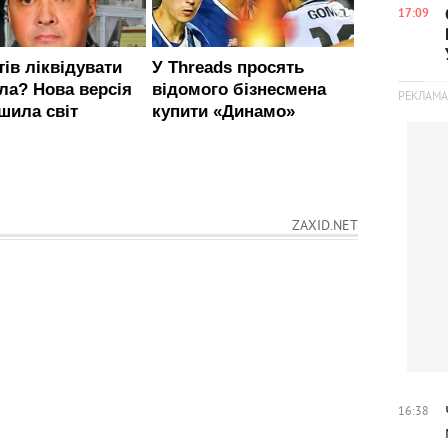
17:09
ZAXID.NET
16:38