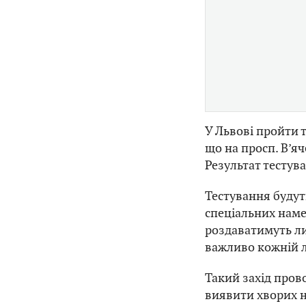
У Львові пройти 
що на просп. В’яч
Результат тестув
Тестування будут
спеціальних намет
роздаватимуть ли
важливо кожній л
Такий захід пров
виявити хворих н