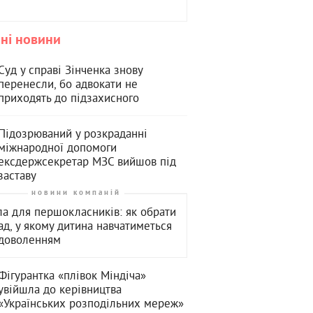
ні новини
Суд у справі Зінченка знову
перенесли, бо адвокати не
приходять до підзахисного
Підозрюваний у розкраданні
міжнародної допомоги
ексдержсекретар МЗС вийшов під
заставу
новини компаній
а для першокласників: як обрати
ад, у якому дитина навчатиметься
адоволенням
Фігурантка «плівок Міндіча»
увійшла до керівництва
«Українських розподільних мереж»