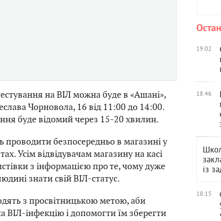
Остан
19:02
тестування на ВІЛ можна буде в «Ашані»,
18:46
еслава Чорновола, 16 від 11:00 до 14:00.
ання буде відомий через 15-20 хвилин.
ь проводити безпосередньо в магазині у
Школ
ах. Усім відвідувачам магазину на касі
закл
стівки з інформацією про те, чому дуже
із з
юдині знати свій ВІЛ-статус.
18:15
одять з просвітницькою метою, аби
а ВІЛ-інфекцію і допомогти їм зберегти