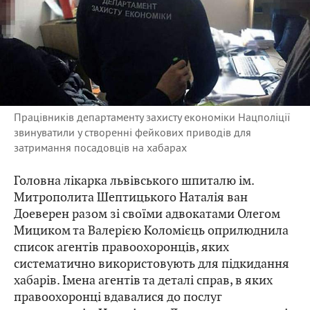
Працівників департаменту захисту економіки Нацполіції
звинуватили у створенні фейкових приводів для
затримання посадовців на хабарах
Головна лікарка львівського шпиталю ім.
Митрополита Шептицького Наталія ван
Доеверен разом зі своїми адвокатами Олегом
Мициком та Валерією Коломієць оприлюднила
список агентів правоохоронців, яких
систематично використовують для підкидання
хабарів. Імена агентів та деталі справ, в яких
правоохоронці вдавалися до послуг