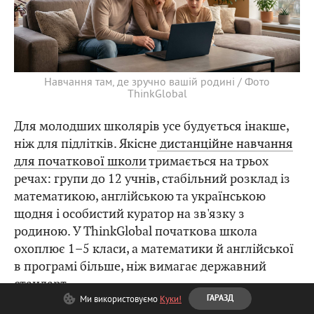
Навчання там, де зручно вашій родині / Фото
ThinkGlobal
Для молодших школярів усе будується інакше,
ніж для підлітків. Якісне
дистанційне навчання
для початкової школи
тримається на трьох
речах: групи до 12 учнів, стабільний розклад із
математикою, англійською та українською
щодня і особистий куратор на зв'язку з
родиною. У ThinkGlobal початкова школа
охоплює 1–5 класи, а математики й англійської
в програмі більше, ніж вимагає державний
стандарт.
Ми використовуємо
Куки!
ГАРАЗД