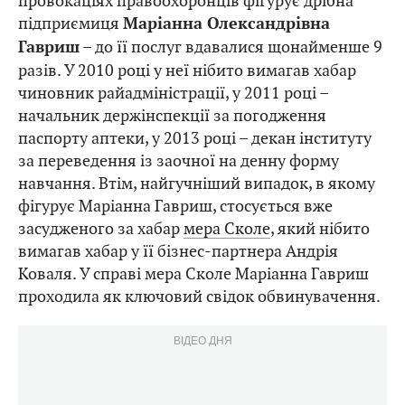
провокаціях правоохоронців фігурує дрібна
підприємиця
Маріанна Олександрівна
– до її послуг вдавалися щонайменше 9
Гавриш
разів. У 2010 році у неї нібито вимагав хабар
чиновник райадміністрації, у 2011 році –
начальник держінспекції за погодження
паспорту аптеки, у 2013 році – декан інституту
за переведення із заочної на денну форму
навчання. Втім, найгучніший випадок, в якому
фігурує Маріанна Гавриш, стосується вже
засудженого за хабар
мера Сколе
, який нібито
вимагав хабар у її бізнес-партнера Андрія
Коваля. У справі мера Сколе Маріанна Гавриш
проходила як ключовий свідок обвинувачення.
ВІДЕО ДНЯ