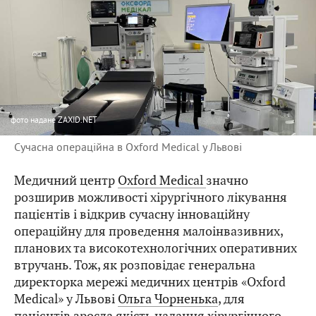
фото
надане ZAXID.NET
Сучасна операційна в Oxford Medical у Львові
Медичний центр
Oxford Medical
значно
розширив можливості хірургічного лікування
пацієнтів і відкрив сучасну інноваційну
операційну для проведення малоінвазивних,
планових та високотехнологічних оперативних
втручань. Тож, як розповідає генеральна
директорка мережі медичних центрів «Oxford
Medical» у Львові
Ольга Чорненька
, для
пацієнтів зросла якість надання хірургічного