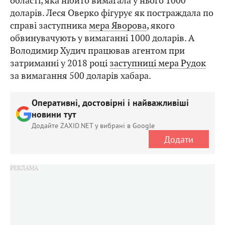
області, яка нібито вимагала у нього 1000
доларів. Леся Оверко фігурує як постраждала по
справі заступника
мера Яворова
, якого
обвинувачують у вимаганні 1000 доларів. А
Володимир Худич працював агентом при
затриманні у 2018 році
заступниці мера Рудок
за вимагання 500 доларів хабара.
Оперативні, достовірні і найважливіші
новини тут
Додайте ZAXID.NET у вибрані в Google
Додати