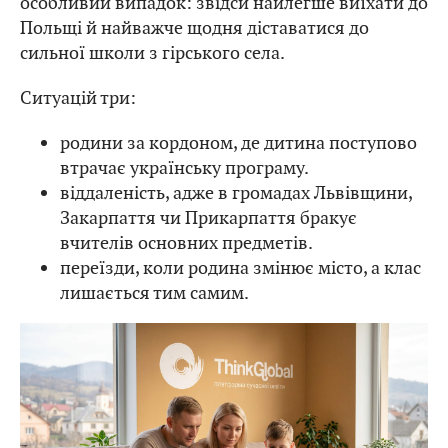
особливий випадок: звідси найлегше виїхати до
Польщі й найважче щодня діставатися до
сильної школи з гірського села.
Ситуацій три:
родини за кордоном, де дитина поступово
втрачає українську програму.
віддаленість, адже в громадах Львівщини,
Закарпаття чи Прикарпаття бракує
вчителів основних предметів.
переїзди, коли родина змінює місто, а клас
лишається тим самим.