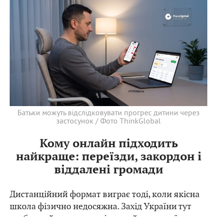
Батьки можуть відслідковувати прогрес дитини через
застосунок / Фото ThinkGlobal
Кому онлайн підходить
найкраще: переїзди, закордон і
віддалені громади
Дистанційний формат виграє тоді, коли якісна
школа фізично недосяжна. Захід України тут