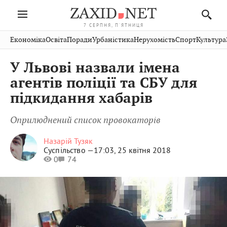
7 СЕРПНЯ, П'ЯТНИЦЯ
Івано-
Публікації
Авто
Словко
Культура
Економіка
Освіта
Поради
Урбаністика
Нерухомість
Спорт
Культура
Стрий
Рівне
Франківськ
Світ
Економіка
Рецепти
Здоров'я
Дрогобич
Львів
Тернопіль
У Львові назвали імена
Кіно
Дім
Спорт
Краєзнавство
Хмельницький
Чернівці
Волинь
агентів поліції та СБУ для
Фото
Освіта
Нерухомість
Домашні
Вінниця
Шептицький
підкидання хабарів
Закарпаття
тварини
Оприлюднений список провокаторів
Назарій Тузяк
Суспільство —
17:03, 25 квітня 2018
0
74