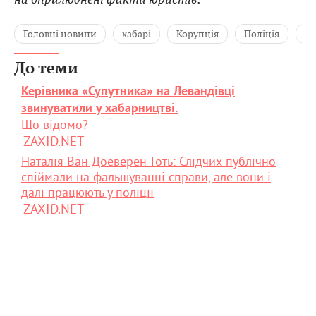
Головні новини
хабарі
Корупція
Поліція
С
До теми
Керівника «Супутника» на Левандівці
звинуватили у хабарництві.
Що відомо?
ZAXID.NET
Наталія Ван Доеверен-Готь: Слідчих публічно
спіймали на фальшуванні справи, але вони і
далі працюють у поліції
ZAXID.NET