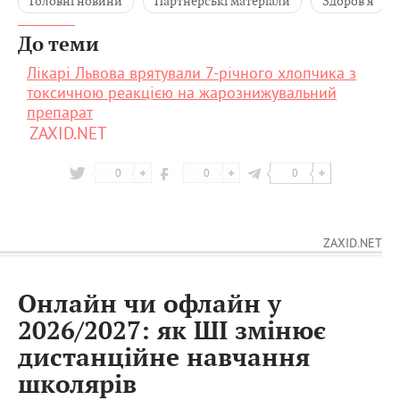
Головні новини
Партнерські матеріали
Здоров'я
До теми
Лікарі Львова врятували 7-річного хлопчика з
токсичною реакцією на жарознижувальний
препарат
ZAXID.NET
0
0
0
ZAXID.NET
Онлайн чи офлайн у
2026/2027: як ШІ змінює
дистанційне навчання
школярів