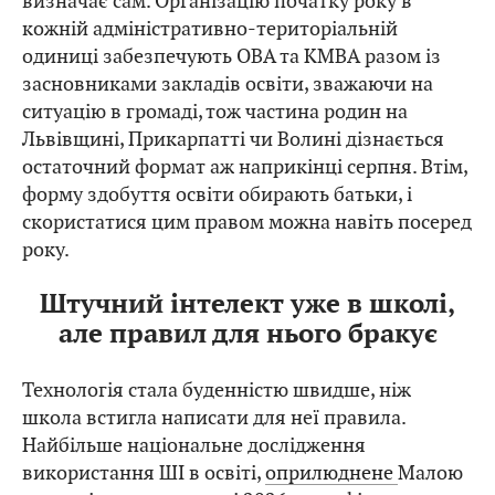
визначає сам. Організацію початку року в
кожній адміністративно-територіальній
одиниці забезпечують ОВА та КМВА разом із
засновниками закладів освіти, зважаючи на
ситуацію в громаді, тож частина родин на
Львівщині, Прикарпатті чи Волині дізнається
остаточний формат аж наприкінці серпня. Втім,
форму здобуття освіти обирають батьки, і
скористатися цим правом можна навіть посеред
року.
Штучний інтелект уже в школі,
але правил для нього бракує
Технологія стала буденністю швидше, ніж
школа встигла написати для неї правила.
Найбільше національне дослідження
використання ШІ в освіті,
оприлюднене
Малою