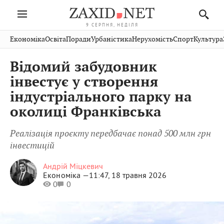
9 СЕРПНЯ, НЕДІЛЯ
Івано-
Публікації
Авто
Словко
Культура
Економіка
Освіта
Поради
Урбаністика
Нерухомість
Спорт
Культура
Стрий
Рівне
Франківськ
Світ
Економіка
Рецепти
Здоров'я
Дрогобич
Львів
Тернопіль
Відомий забудовник
Кіно
Дім
Спорт
Краєзнавство
Хмельницький
Чернівці
Волинь
інвестує у створення
Фото
Освіта
Нерухомість
Домашні
Вінниця
Шептицький
індустріального парку на
Закарпаття
тварини
околиці Франківська
Реалізація проєкту передбачає понад 500 млн грн
інвестицій
Андрій Міцкевич
Економіка —
11:47, 18 травня 2026
0
0