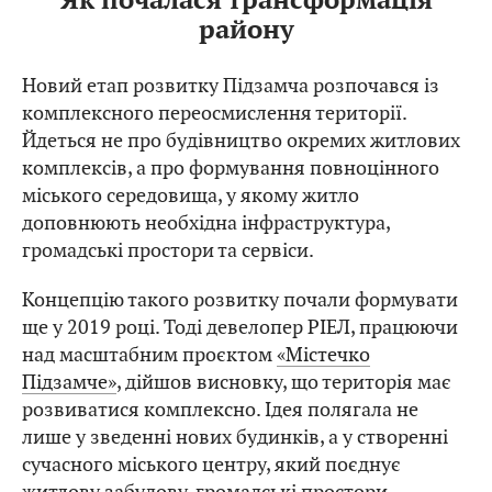
Як почалася трансформація
району
Новий етап розвитку Підзамча розпочався із
комплексного переосмислення території.
Йдеться не про будівництво окремих житлових
комплексів, а про формування повноцінного
міського середовища, у якому житло
доповнюють необхідна інфраструктура,
громадські простори та сервіси.
Концепцію такого розвитку почали формувати
ще у 2019 році. Тоді девелопер РІЕЛ, працюючи
над масштабним проєктом
«Містечко
Підзамче»
, дійшов висновку, що територія має
розвиватися комплексно. Ідея полягала не
лише у зведенні нових будинків, а у створенні
сучасного міського центру, який поєднує
житлову забудову, громадські простори,