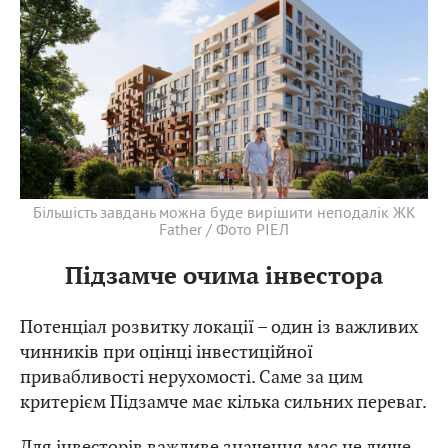
Більшість завдань можна буде вирішити неподалік ЖК
Father / Фото РІЕЛ
Підзамче очима інвестора
Потенціал розвитку локації – один із важливих
чинників при оцінці інвестиційної
привабливості нерухомості. Саме за цим
критерієм Підзамче має кілька сильних переваг.
Для інвесторів важливе значення має не лише