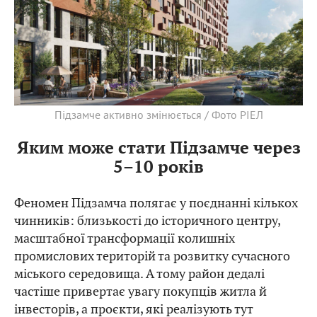
Підзамче активно змінюється / Фото РІЕЛ
Яким може стати Підзамче через
5–10 років
Феномен Підзамча полягає у поєднанні кількох
чинників: близькості до історичного центру,
масштабної трансформації колишніх
промислових територій та розвитку сучасного
міського середовища. А тому район дедалі
частіше привертає увагу покупців житла й
інвесторів, а проєкти, які реалізують тут