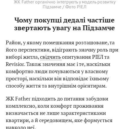
ЖК Father органічно інтегрують у модель розвитку
Підзамче / Фото РІЕЛ
Чому покупці дедалі частіше
звертають увагу на Підзамче
Район, у якому помешкання розташоване, та
його перспективи, відіграють значну роль при
виборі житла,
свідчить
опитування РІЕЛ та
Revisior. Також значення має і те, наскільки
комфортно люди почуваються у власному
просторі, наскільки він відповідає їхньому
способу життя та внутрішнім орієнтирам.
ЖК Father підходить до питання забудови
комплексно, коли комфорт проживання
визначається не лише характеристиками
квартири, а й середовищем, яке формується
навколо неї.