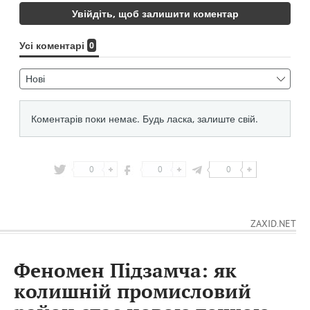
0
0
0
ZAXID.NET
Феномен Підзамча: як
колишній промисловий