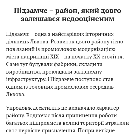
Підзамче – район, який довго
залишався недооціненим
Підзамче – одна з найстаріших історичних
дільниць Львова. Розвиток цього району тісно
пов'язаний із промисловою модернізацією
міста наприкінці XIX – на початку XX століття.
Саме тут будували фабрики, склади та
виробництва, прокладали залізничну
інфраструктуру, і Підзамче поступово став
одним із головних промислових осередків
Львова.
Упродовж десятиліть це визначало характер
району. Водночас після припинення роботи
багатьох підприємств великі території втратили
своє первісне призначення. Попри вигідне