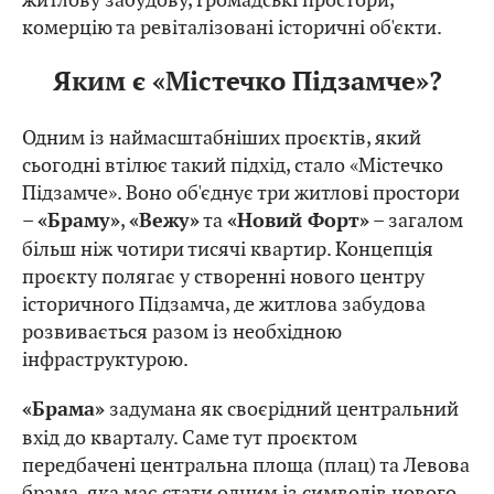
комерцію та ревіталізовані історичні об'єкти.
Яким є «Містечко Підзамче»?
Одним із наймасштабніших проєктів, який
сьогодні втілює такий підхід, стало «Містечко
Підзамче». Воно об'єднує три житлові простори
–
,
та
– загалом
«Браму»
«Вежу»
«Новий Форт»
більш ніж чотири тисячі квартир. Концепція
проєкту полягає у створенні нового центру
історичного Підзамча, де житлова забудова
розвивається разом із необхідною
інфраструктурою.
задумана як своєрідний центральний
«Брама»
вхід до кварталу. Саме тут проєктом
передбачені центральна площа (плац) та Левова
брама, яка має стати одним із символів нового