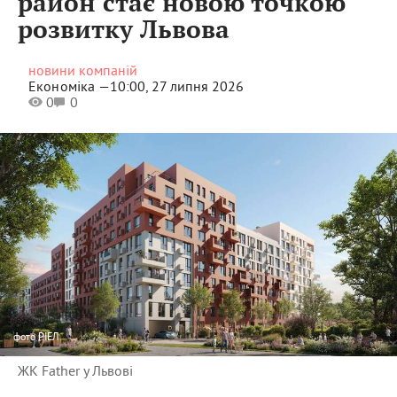
район стає новою точкою
розвитку Львова
новини компаній
Економіка —
10:00, 27 липня 2026
0
0
фото
РІЕЛ
ЖК Father у Львові