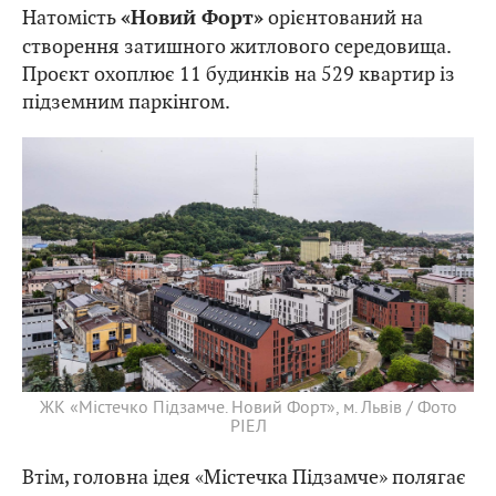
Натомість
орієнтований на
«Новий Форт»
створення затишного житлового середовища.
Проєкт охоплює 11 будинків на 529 квартир із
підземним паркінгом.
ЖК «Містечко Підзамче. Новий Форт», м. Львів / Фото
РІЕЛ
Втім, головна ідея «Містечка Підзамче» полягає