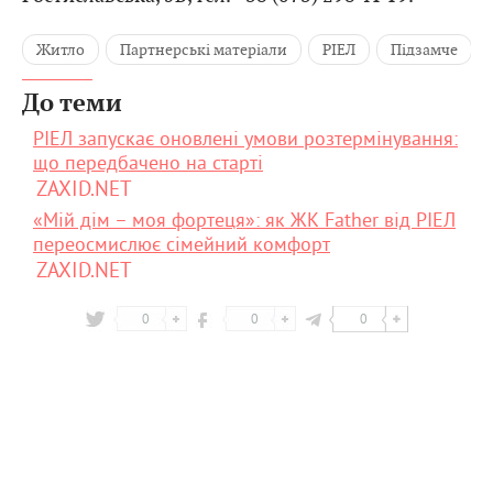
Житло
Партнерські матеріали
РІЕЛ
Підзамче
До теми
РІЕЛ запускає оновлені умови розтермінування:
що передбачено на старті
ZAXID.NET
«Мій дім – моя фортеця»: як ЖК Father від РІЕЛ
переосмислює сімейний комфорт
ZAXID.NET
0
0
0