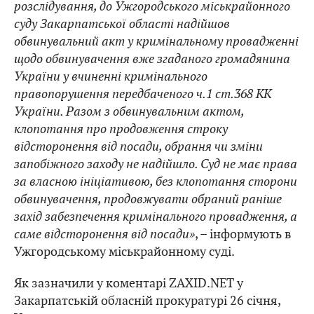
розслідування, до Ужгородського міськрайонного
суду Закарпатської області надійшов
обвинувальний акт у кримінальному провадженні
щодо обвинувачення вже згаданого громадянина
України у вчиненні кримінального
правопорушення передбаченого ч.1 ст.368 КК
України. Разом з обвинувальним актом,
клопотання про продовження строку
відсторонення від посади, обрання чи зміни
запобіжного заходу не надійшло. Суд не має права
за власною ініціативою, без клопотання сторони
обвинувачення, продовжувати обраний раніше
захід забезпечення кримінального провадження, а
саме відсторонення від посади»
, – інформують в
Ужгородському міськрайонному суді.
Як зазначили у коментарі ZAXID.NET у
Закарпатській обласній прокуратурі 26 січня,