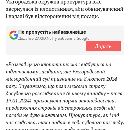
Ужгородська окружна прокуратура вже
звернулася із клопотанням, аби обвинувачений
і надалі був відсторонений від посади.
Не пропустіть найважливіше
Додайте ZAXID.NET у вибрані в Google
Додати
«Розгляд цього клопотання має відбутися на
підготовчому засіданні, яке Ужгородський
міськрайонний суд призначив на 8 лютого 2024
року. Зауважимо, що поза межами строку
досудового розслідування (в цьому випадку – після
19.01.2024), враховуючи норми законодавства,
продовження строків відсторонення особи від
посади не було можливим. Прокуратура, як і під
час слідства, так і надалі в ході судового розгляду,
притримується позиції щодо необхідності