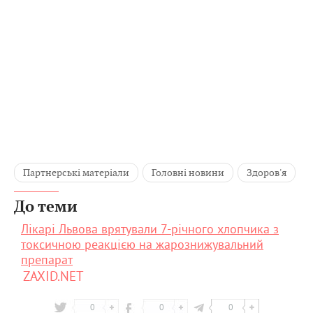
Партнерські матеріали
Головні новини
Здоров'я
До теми
Лікарі Львова врятували 7-річного хлопчика з
токсичною реакцією на жарознижувальний
препарат
ZAXID.NET
0
0
0