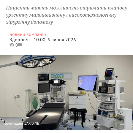
Пацієнти мають можливість отримати планову
ургентну малоінвазивну і високотехнологічну
хірургічну допомогу
новини компаній
Здоров'я —
10:00, 6 липня 2026
0
фото
надане ZAXID.NET