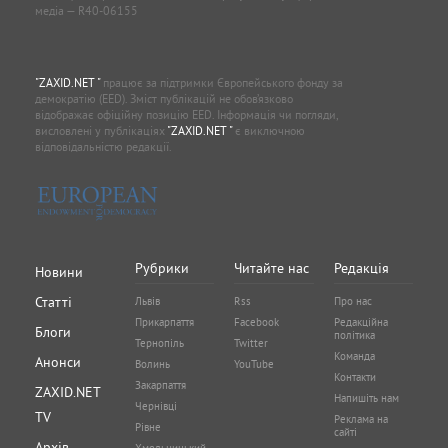
медіа — R40-06155
"ZAXID.NET "
працює за підтримки Європейського фонду за
демократію (EED). Зміст публікацій не обов’язково
відображає офіційну позицію EED. Інформація чи погляди,
висловлені у публікаціях
"ZAXID.NET "
є виключною
відповідальністю редакції.
Рубрики
Читайте нас
Редакція
Новини
Статті
Львів
Rss
Про нас
Прикарпаття
Facebook
Редакційна
Блоги
політика
Тернопіль
Twitter
Команда
Анонси
Волинь
YouTube
Контакти
Закарпаття
ZAXID.NET
Напишіть нам
Чернівці
TV
Реклама на
Рівне
сайті
Архів
Хмельницький