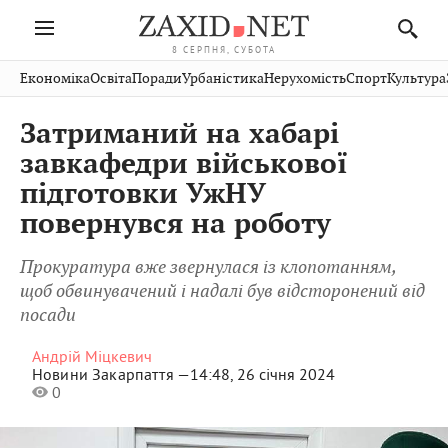
8 СЕРПНЯ, СУБОТА
Івано-
Публікації
Авто
Словко
Культура
Економіка
Освіта
Поради
Урбаністика
Нерухомість
Спорт
Культура
Стрий
Рівне
Франківськ
Світ
Економіка
Рецепти
Здоров'я
Дрогобич
Львів
Тернопіль
Затриманий на хабарі
Кіно
Дім
Спорт
Краєзнавство
Хмельницький
Чернівці
Волинь
завкафедри військової
Фото
Освіта
Нерухомість
Домашні
Вінниця
Шептицький
підготовки УжНУ
Закарпаття
тварини
повернувся на роботу
Прокуратура вже звернулася із клопотанням,
щоб обвинувачений і надалі був відсторонений від
посади
Андрій Міцкевич
Новини Закарпаття —
14:48, 26 січня 2024
0