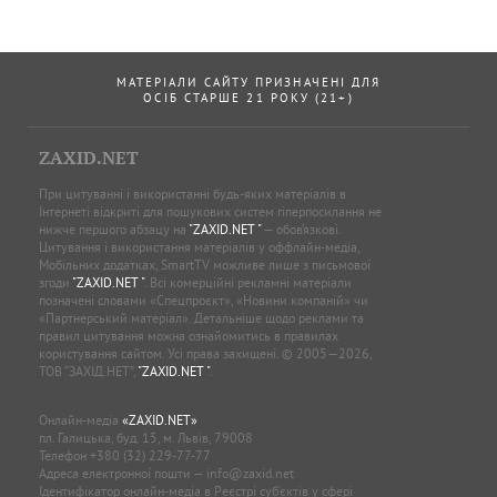
МАТЕРІАЛИ САЙТУ ПРИЗНАЧЕНІ ДЛЯ
ОСІБ СТАРШЕ 21 РОКУ (21+)
ZAXID.NET
При цитуванні і використанні будь-яких матеріалів в
Інтернеті відкриті для пошукових систем гіперпосилання не
нижче першого абзацу на
"ZAXID.NET "
— обов’язкові.
Цитування і використання матеріалів у оффлайн-медіа,
Мобільних додатках, SmartTV можливе лише з письмової
згоди
"ZAXID.NET "
. Всі комерційні рекламні матеріали
позначені словами «Спецпроєкт», «Новини компаній» чи
«Партнерський матеріал». Детальніше щодо реклами та
правил цитування можна ознайомитись в правилах
користування сайтом. Усі права захищені. © 2005—2026,
ТОВ “ЗАХІД.НЕТ”,
"ZAXID.NET "
.
Онлайн-медіа
«ZAXID.NET»
пл. Галицька, буд. 15, м. Львів, 79008
Телефон
+380 (32) 229-77-77
Адреса електронної пошти —
info@zaxid.net
Ідентифікатор онлайн-медіа в Реєстрі суб'єктів у сфері