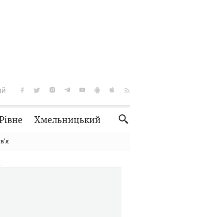
ІЙ
Рівне
Хмельницький
Словко
Культура
вʼя
Рецепти
Здоров'я
Спорт
Краєзнавство
Нерухомість
Домашні тварини