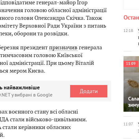
відповідатиме генерал-майор Ігор
значення головою обласної адміністрації
Остан
ного голови Олександра Скічка. Також
омітету Верховної Ради України з питань
12:18
пеки, оборони та розвідки.
 березня президент
призначив
генерала
тимчасовим головою Київської
ої адміністрації. При цьому Віталій
11:09
ься мером Києва.
ть найважливіше
Додати
.NET у вибрані в Google
Сала
зиму
ах воєнного стану всі обласні
КМДА стали військово-цивільними.
11:07
 стали керівники обласних
й.