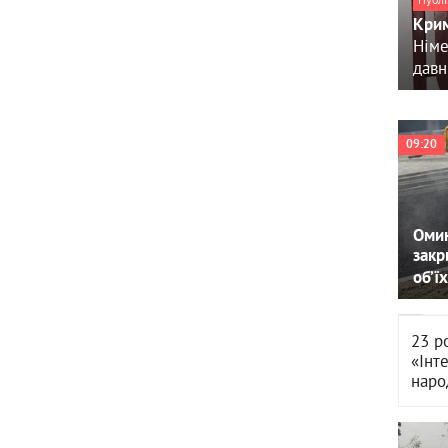
Крим
Німе
давн
09:20
Омин
закр
об’їх
23 р
«Інт
наро