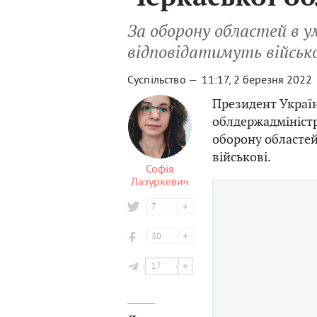
За оборону областей в у
відповідатимуть військ
Суспільство —
11:17, 2 березня 2022
Президент Украї
облдержадміністра
оборону областей
військові.
Софія
Лазуркевич
7
30
17