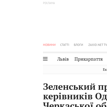
НОВИНИ
СТАТТІ
БЛОГИ
ZAXID.NET TV
Львів
Прикарпаття
Івано-Франківськ
Рівне
Ек
Тернопіль
Львів
Зеленський п
Волинь
Чернівці
керівників Од
Закарпаття
Шептицький
Черкаської о