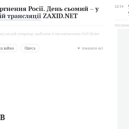
10:54
ргнення Росії. День сьомий – у
й трансляції
ZAXID.NET
у на цій сторінці, виділіть її та натисніть Ctrl+Enter
а війна
Одеса
показати всі
Черкаси
Воєнний стан
Олександр Скічко
й
ІВ