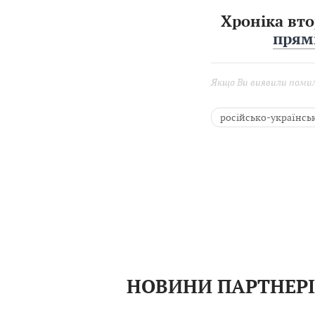
Хроніка вто
прямі
Якщо Ви виявили помилк
російсько-українськ
Кадрові зміни
Ігор Табурець
Сергій Гриневецьки
НОВИНИ ПАРТНЕР