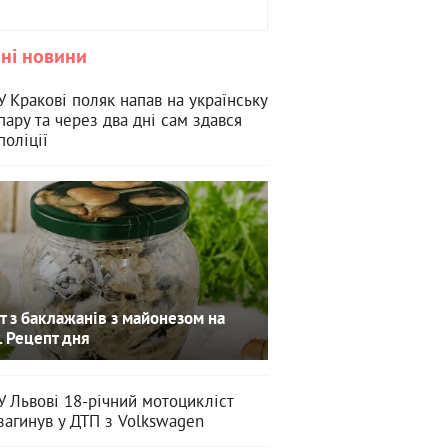
ні новини
У Кракові поляк напав на українську
пару та через два дні сам здався
поліції
т з баклажанів з майонезом на
. Рецепт дня
У Львові 18-річний мотоцикліст
загинув у ДТП з Volkswagen