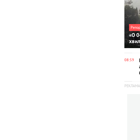
Репо
«О 0
хви
08:59