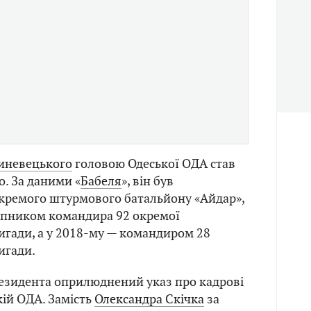
риневецького
головою Одеської ОДА став
. За даними «
Бабеля
», він був
кремого штурмового батальйону «Айдар»,
упником командира 92 окремої
игади, а у 2018-му — командиром 28
игади.
резидента оприлюднений указ про кадрові
кій ОДА. Замість
Олександра Скічка
за