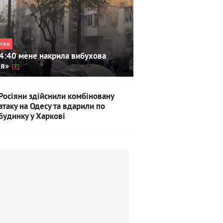
ртаж
4:40 мене накрила вибухова
ля»
Росіяни здійснили комбіновану
атаку на Одесу та вдарили по
будинку у Харкові