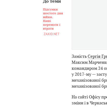
До теми
Підсумки
шостого дня
війни.
Наші
перемоги і
втрати
ZAXID.NET
Замість
Сергія Г
Максим Марченко
командиром 24 о
у 2017-му — заст
механізованої бр
механізованої бр
На сайті Офісу п
зміни і в Черкась