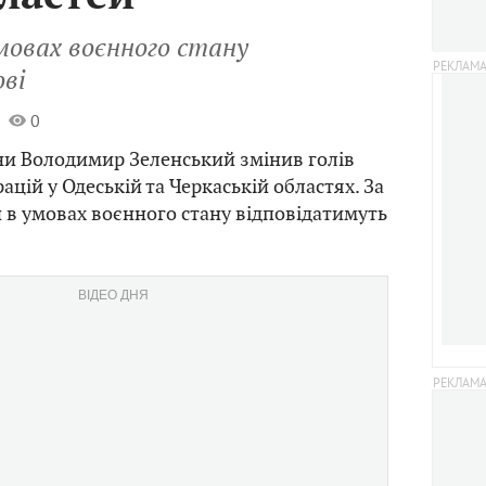
мовах воєнного стану
ові
0
ни Володимир Зеленський змінив голів
цій у Одеській та Черкаській областях. За
 в умовах воєнного стану відповідатимуть
ВІДЕО ДНЯ