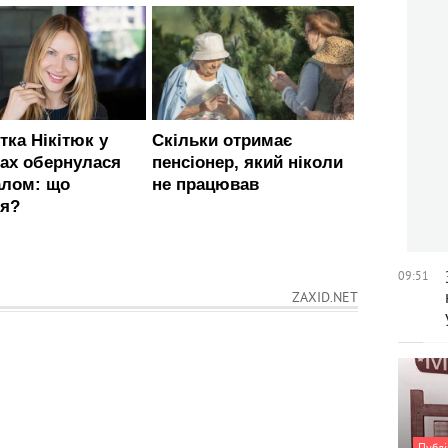
09:51
ZAXID.NET
Публі