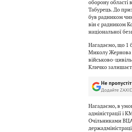
оборону області 
Табурець. До при
був радником чин
він є радником К
національної без
Нагадаємо, що 1
Миколу Жернова 
військово-цивільн
Кличко залишаєт
Не пропусті
Додайте ZAXID
Нагадаємо, в умов
адміністрації і 
Очільниками ВЦА
держадміністраці