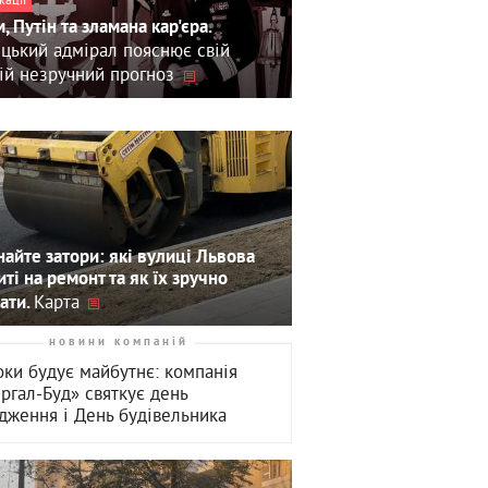
, Путін та зламана кар'єра.
цький адмірал пояснює свій
ій незручний прогноз
айте затори: які вулиці Львова
иті на ремонт та як їх зручно
Карта
ати.
новини компаній
оки будує майбутнє: компанія
ергал-Буд» святкує день
дження і День будівельника