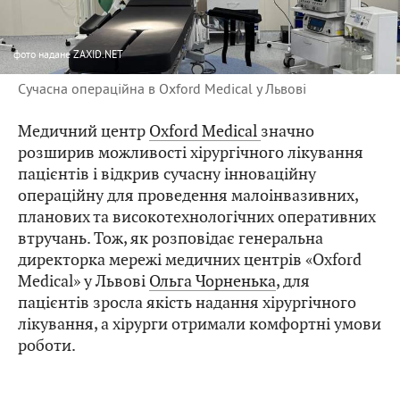
фото
надане ZAXID.NET
Сучасна операційна в Oxford Medical у Львові
Медичний центр
Oxford Medical
значно
розширив можливості хірургічного лікування
пацієнтів і відкрив сучасну інноваційну
операційну для проведення малоінвазивних,
планових та високотехнологічних оперативних
втручань. Тож, як розповідає генеральна
директорка мережі медичних центрів «Oxford
Medical» у Львові
Ольга Чорненька
, для
пацієнтів зросла якість надання хірургічного
лікування, а хірурги отримали комфортні умови
роботи.