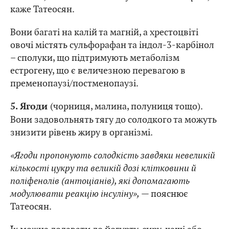
каже Татеосян.
Вони багаті на калій та магній, а хрестоцвіті
овочі містять сульфорафан та індол-3-карбінол
– сполуки, що підтримують метаболізм
естрогену, що є величезною перевагою в
пременопаузі/постменопаузі.
(чорниця, малина, полуниця тощо).
5. Ягоди
Вони задовольнять тягу до солодкого та можуть
знизити рівень жиру в організмі.
«Ягоди пропонують солодкість завдяки невеликій
кількості цукру та великій дозі клітковини й
поліфенолів (антоціанів), які допомагають
модулювати реакцію інсуліну»,
— пояснює
Татеосян.