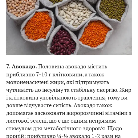
Половина авокадо містить
7. Авокадо.
приблизно 7-10 г клітковини, а також
мононенасичені жири, які підтримують
чутливість до інсуліну та стабільну енергію. Жир
і клітковина уповільнюють травлення, тому ви
довше відчуваєте ситість. Авокадо також
допомагає засвоювати жиророзчинні вітаміни з
листової зелені, що є ще одним непрямим
стимулом для метаболічного здоров’я. Щодо
порцій: приблизно ¼-½ авокадо 1-2 рази на