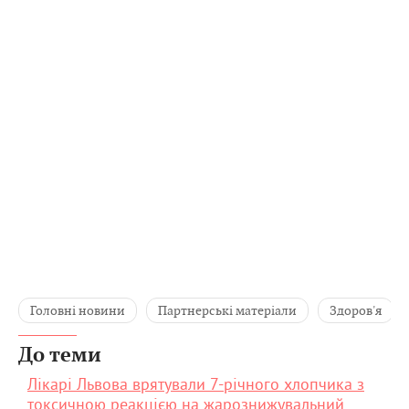
Головні новини
Партнерські матеріали
Здоров'я
До теми
Лікарі Львова врятували 7-річного хлопчика з
токсичною реакцією на жарознижувальний