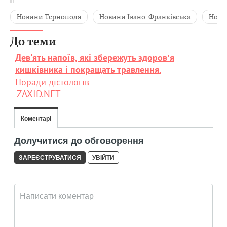
Новини Тернополя
Новини Івано-Франківська
Нови
До теми
Дев'ять напоїв, які збережуть здоровʼя
кишківника і покращать травлення.
Поради дієтологів
ZAXID.NET