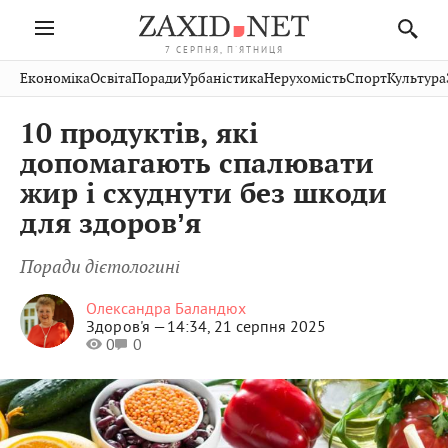
7 СЕРПНЯ, П'ЯТНИЦЯ
Івано-
Публікації
Авто
Словко
Культура
Економіка
Освіта
Поради
Урбаністика
Нерухомість
Спорт
Культура
Стрий
Рівне
Франківськ
Світ
Економіка
Рецепти
Здоров'я
Дрогобич
Львів
Тернопіль
10 продуктів, які
Кіно
Дім
Спорт
Краєзнавство
Хмельницький
Чернівці
Волинь
допомагають спалювати
Фото
Освіта
Нерухомість
Домашні
Вінниця
Шептицький
жир і схуднути без шкоди
Закарпаття
тварини
для здоровʼя
Поради дієтологині
Олександра Баландюх
Здоров'я —
14:34, 21 серпня 2025
0
0