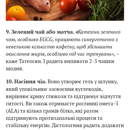
«
Катехіни зеленого
9. Зелений чай або матча.
чаю, особливо EGCG, працюють синергетично з
невеликою кількістю кофеїну, щоб збільшити
окислення жирів, особливо під час тренувань»,
–
каже Татеосян. І радить випивати 2-3 чашки
щодня.
Воно утворює гель у шлунку,
10. Насіння чіа.
який уповільнює засвоєння вуглеводів,
вирівнює криву глюкози та підтримує відчуття
ситості. Ви також отримаєте рослинні омега-3
(ALA) та кілька грамів білка, які разом
підтримують протизапальні процеси та
стабільну енергію. Дієтологиня радить додавати