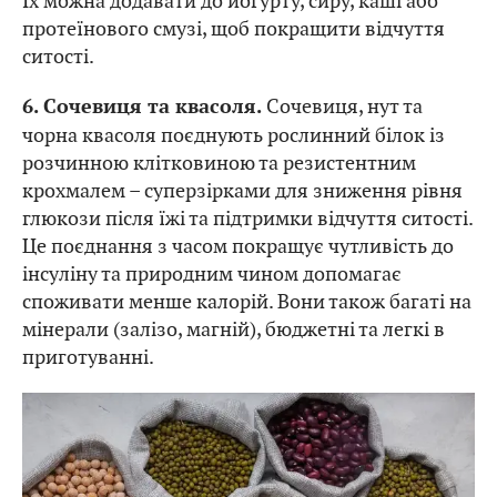
Їх можна додавати до йогурту, сиру, каші або
протеїнового смузі, щоб покращити відчуття
ситості.
Сочевиця, нут та
6. Сочевиця та квасоля.
чорна квасоля поєднують рослинний білок із
розчинною клітковиною та резистентним
крохмалем – суперзірками для зниження рівня
глюкози після їжі та підтримки відчуття ситості.
Це поєднання з часом покращує чутливість до
інсуліну та природним чином допомагає
споживати менше калорій. Вони також багаті на
мінерали (залізо, магній), бюджетні та легкі в
приготуванні.