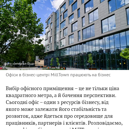
фото
«Інтергал-Буд»
Офіси в бізнес-центрі MillTown працюють на бізнес
Вибір офісного приміщення – це не тільки ціна
квадратного метра, а й бачення перспективи.
Сьогодні офіс – один з ресурсів бізнесу, від
якого може залежати його стабільність та
розвиток, адже йдеться про середовище для
працівників, партнерів і клієнтів. Розповідаємо,