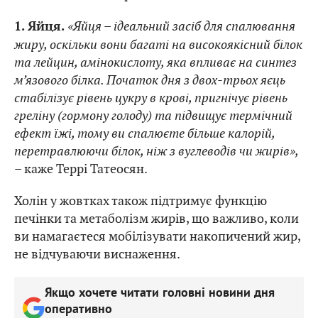
«Яйця – ідеальний засіб для спалювання
1. Яйця.
жиру, оскільки вони багаті на високоякісний білок
та лейцин, амінокислоту, яка впливає на синтез
м’язового білка. Початок дня з двох-трьох яєць
стабілізує рівень цукру в крові, пригнічує рівень
греліну (гормону голоду) та підвищує термічний
ефект їжі, тому ви спалюєте більше калорій,
перетравлюючи білок, ніж з вуглеводів чи жирів»
,
– каже Террі Татеосян.
Холін у жовтках також підтримує функцію
печінки та метаболізм жирів, що важливо, коли
ви намагаєтеся мобілізувати накопичений жир,
не відчуваючи виснаження.
Якщо хочете читати головні новини дня
оперативно