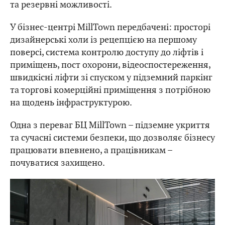
та резервні можливості.
У бізнес-центрі MillTown передбачені: просторі
дизайнерські холи із рецепцією на першому
поверсі, система контролю доступу до ліфтів і
приміщень, пост охорони, відеоспостереження,
швидкісні ліфти зі спуском у підземний паркінг
та торгові комерційні приміщення з потрібною
на щодень інфраструктурою.
Одна з переваг БЦ MillTown – підземне укриття
та сучасні системи безпеки, що дозволяє бізнесу
працювати впевнено, а працівникам –
почуватися захищено.