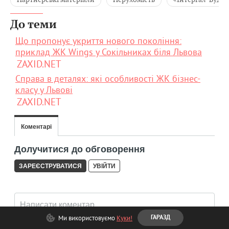
До теми
Що пропонує укриття нового покоління:
приклад ЖК Wings у Сокільниках біля Львова
ZAXID.NET
Справа в деталях: які особливості ЖК бізнес-
класу у Львові
ZAXID.NET
Ми використовуємо
Куки!
ГАРАЗД