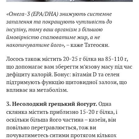
«Омега-3 (EPA/DHA) знижують системне
запалення та покращують чутливість до
інсуліну, тому ваш організм з більшою
ймовірністю спалюватиме жир, а не
накопичуватиме його», –
каже Татеосян.
Лосось також містить 20-25 г білка на 85-110 г,
що допомагає вам зберегти м’язову масу під час
дефіциту калорій. Бонус: вітамін D та селен
підтримують функцію щитовидної залози, що
впливає на метаболізм.
Одна
3. Несолодкий грецький йогурт.
склянка містить приблизно 15-20 г білка, і
оскільки більша його частина – казеїн, він
повільно перетравлюється, тож ви
почуватиметесь ситими протягом кількох