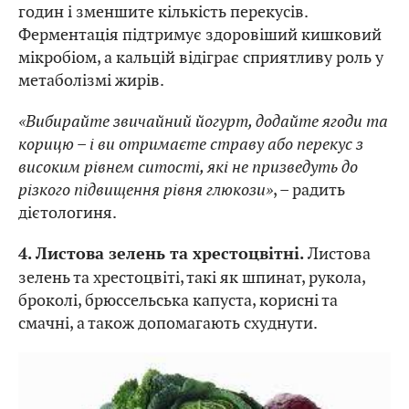
годин і зменшите кількість перекусів.
Ферментація підтримує здоровіший кишковий
мікробіом, а кальцій відіграє сприятливу роль у
метаболізмі жирів.
«Вибирайте звичайний йогурт, додайте ягоди та
корицю – і ви отримаєте страву або перекус з
високим рівнем ситості, які не призведуть до
різкого підвищення рівня глюкози»
, – радить
дієтологиня.
Листова
4. Листова зелень та хрестоцвітні.
зелень та хрестоцвіті, такі як шпинат, рукола,
броколі, брюссельська капуста, корисні та
смачні, а також допомагають схуднути.