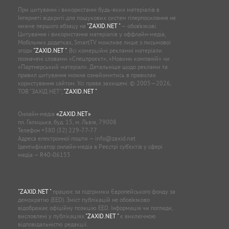
При цитуванні і використанні будь-яких матеріалів в
Інтернеті відкриті для пошукових систем гіперпосилання не
нижче першого абзацу на
"ZAXID.NET "
— обов’язкові.
Цитування і використання матеріалів у оффлайн-медіа,
Мобільних додатках, SmartTV можливе лише з письмової
згоди
"ZAXID.NET "
. Всі комерційні рекламні матеріали
позначені словами «Спецпроєкт», «Новини компаній» чи
«Партнерський матеріал». Детальніше щодо реклами та
правил цитування можна ознайомитись в правилах
користування сайтом. Усі права захищені. © 2005—2026,
ТОВ “ЗАХІД.НЕТ”,
"ZAXID.NET "
.
Онлайн-медіа
«ZAXID.NET»
пл. Галицька, буд. 15, м. Львів, 79008
Телефон
+380 (32) 229-77-77
Адреса електронної пошти —
info@zaxid.net
Ідентифікатор онлайн-медіа в Реєстрі суб'єктів у сфері
медіа — R40-06155
"ZAXID.NET "
працює за підтримки Європейського фонду за
демократію (EED). Зміст публікацій не обов’язково
відображає офіційну позицію EED. Інформація чи погляди,
висловлені у публікаціях
"ZAXID.NET "
є виключною
відповідальністю редакції.