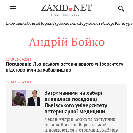
6 СЕРПНЯ, ЧЕТВЕР
Івано-
Публікації
Авто
Словко
Культура
Економіка
Освіта
Поради
Урбаністика
Нерухомість
Спорт
Культура
Стрий
Рівне
Франківськ
Світ
Економіка
Рецепти
Здоров'я
Дрогобич
Львів
Тернопіль
Андрій Бойко
Кіно
Дім
Спорт
Краєзнавство
Хмельницький
Чернівці
Волинь
Фото
Освіта
Нерухомість
Домашні
Вінниця
Шептицький
Закарпаття
тварини
10:09 21-07-2023
Посадовців Львівського ветеринарного університету
відсторонили за хабарництво
17:34 12-07-2023
Затриманими на хабарі
виявилися посадовці
Львівського університету
ветеринарної медицини
Декан Андрій Бойко та заступник
декана Ярослав Березівський
підозрюються у отриманні хабарів