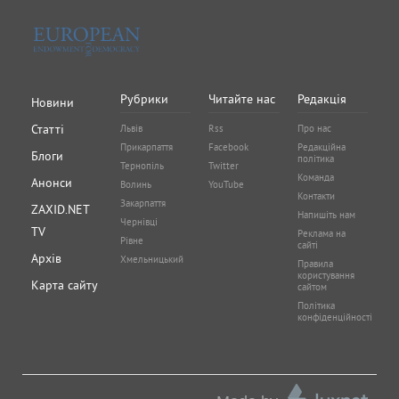
Рубрики
Читайте нас
Редакція
Новини
Статті
Львів
Rss
Про нас
Прикарпаття
Facebook
Редакційна
Блоги
політика
Тернопіль
Twitter
Команда
Анонси
Волинь
YouTube
Контакти
Закарпаття
ZAXID.NET
Напишіть нам
Чернівці
TV
Реклама на
Рівне
сайті
Архів
Хмельницький
Правила
користування
Карта сайту
сайтом
Політика
конфіденційності