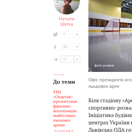
Наталія
Шутка
7
30
17
фото
умовне
Офіс президента ого
До теми
льодових арен
ТРЦ
«Спартак»
Біля стадіону «А
презентував
фінальну
спортивно-розва
візуалізацію
Ініціатива будів
майбутньої
льодової
центрах України 
арени
Львівська ОДА го
ZAXID.NET