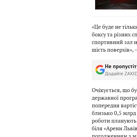
«Це буде не тільк
боксу та різних с
спортивний зал на
шість поверхів», 
Не пропусті
Додайте ZAXID
Очікується, що б
державної прогр
попередня вартіс
близько 0,5 млрд
роботи планують у
біля «Арени Льві
погодженням з мі