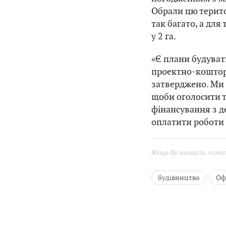
Обрали цю терито
так багато, а дл
у 2 га.
«Є плани будуват
проектно-коштори
затверджено. Ми
щоби оголосити т
фінансування з 
оплатити роботи 
Якщо Ви виявили помилк
будівництво
Оф