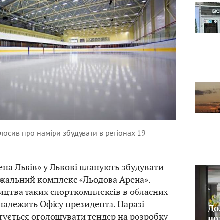
лосив про наміри збудувати в регіонах 19
рена Львів» у Львові планують збудувати
жальний комплекс «Льодова Арена».
ництва таких спорткомплексів в обласних
належить Офісу президента. Наразі
До
тується оголошувати тендер на розробку
по