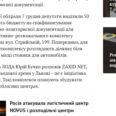
исної документації.
ку
7 
ої облради 7 грудня депутати виділили 50
ного бюджету на співфінансування
но-кошторисної документації для
ртивно-розважального комплексу
а вул. Стрийській, 199. Попередньо, для
ткомплексу розглядають ділянку біля
 місці стоянки для автомобілів.
Ро
ам
ви
и ЛОДА Юрій Бучко розповів ZAXID.NET,
одової арени у Львові – це є ініціатива
. Такі комплекси планують збудувати
 обласних центрах.
Росія атакувала логістичний центр
NOVUS і розподільчі центри