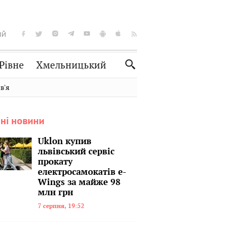
ІЙ
Рівне
Хмельницький
Словко
Культура
вʼя
Рецепти
Здоров'я
ні новини
Спорт
Краєзнавство
Нерухомість
Домашні тварини
Uklon купив
львівський сервіс
прокату
електросамокатів e-
Wings за майже 98
млн грн
7 серпня, 19:52