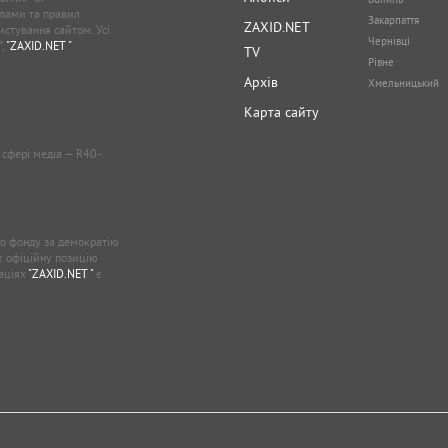
лами та правил
Закарпаття
ZAXID.NET
стування сайтом. Усі
Чернівці
”,
"ZAXID.NET "
.
TV
Рівне
Архів
Хмельницький
Карта сайту
у сфері медіа — R40-
о фонду за демократію
ає офіційну позицію
каціях
"ZAXID.NET "
є