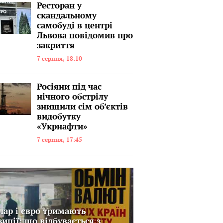
Ресторан у
скандальному
самобуді в центрі
Львова повідомив про
закриття
7 серпня, 18:10
Росіяни під час
нічного обстрілу
знищили сім об’єктів
видобутку
«Укрнафти»
7 серпня, 17:45
лар і євро тримають
зиції: що відбувається з