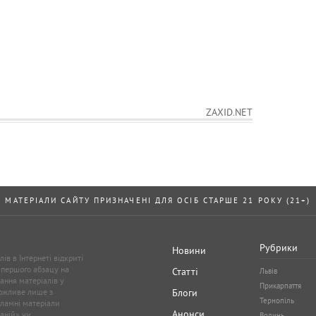
ZAXID.NET
МАТЕРІАЛИ САЙТУ ПРИЗНАЧЕНІ ДЛЯ ОСІБ СТАРШЕ 21 РОКУ (21+)
Рубрики
Новини
ів в Інтернеті відкриті
 першого абзацу на
Статті
Львів
ання матеріалів у
Прикарпаття
можливе лише з
Блоги
Тернопіль
кламні матеріали
Анонси
аній» чи
Волинь