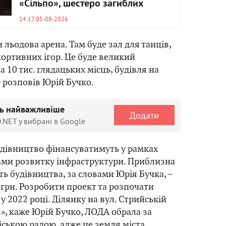
«Сільпо», шестеро загиблих
14:17 05-08-2026
и льодова арена. Там буде зал для танців,
портивних ігор. Це буде великий
 10 тис. глядацьких місць, будівля на
– розповів Юрій Бучко.
ть найважливіше
Додати
.NET у вибрані в Google
удівництво фінансуватимуть у рамках
ами розвитку інфраструктури. Приблизна
ть будівництва, за словами Юрія Бучка, –
 грн. Розробити проект та розпочати
 2022 році. Ділянку на вул. Стрийській
в», каже Юрій Бучко, ЛОДА обрала за
ською радою, адже це земля міста.