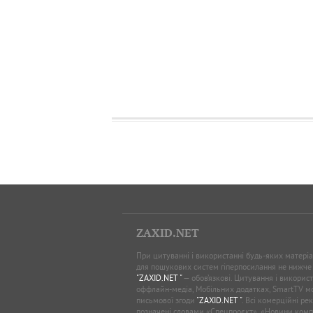
ZAXID.NET
При цитуванні і використанні будь-яких матеріал
для пошукових систем гіперпосилання не нижче
"ZAXID.NET "
— обов’язкові. Цитування і використ
оффлайн-медіа, Мобільних додатках, SmartTV 
письмової згоди
"ZAXID.NET "
. Всі комерційні ре
позначені словами «Спецпроєкт», «Новини комп