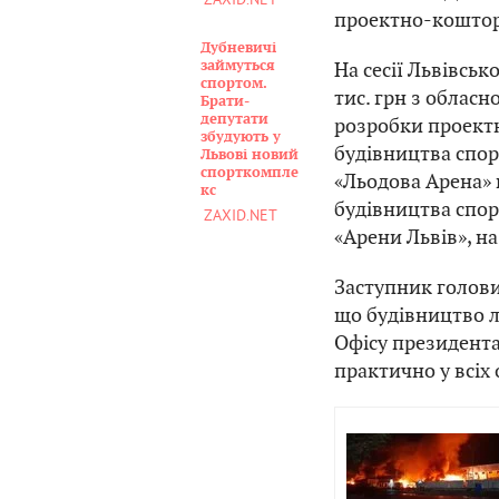
проектно-коштор
Дубневичі
На сесії Львівськ
займуться
спортом.
тис. грн з облас
Брати-
депутати
розробки проект
збудують у
будівництва спо
Львові новий
спорткомпле
«Льодова Арена» н
кс
будівництва спор
ZAXID.NET
«Арени Львів», на
Заступник голов
що будівництво ль
Офісу президента
практично у всіх