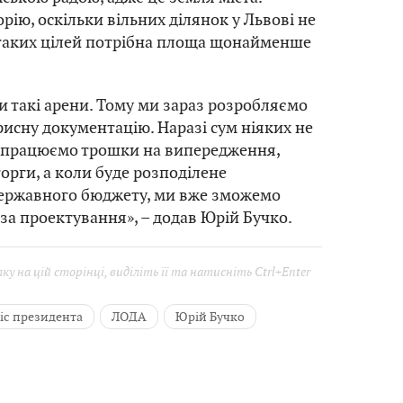
рію, оскільки вільних ділянок у Львові не
я таких цілей потрібна площа щонайменше
и такі арени. Тому ми зараз розробляємо
сну документацію. Наразі сум ніяких не
 працюємо трошки на випередження,
орги, а коли буде розподілене
державного бюджету, ми вже зможемо
за проектування», – додав Юрій Бучко.
у на цій сторінці, виділіть її та натисніть Ctrl+Enter
іс президента
ЛОДА
Юрій Бучко