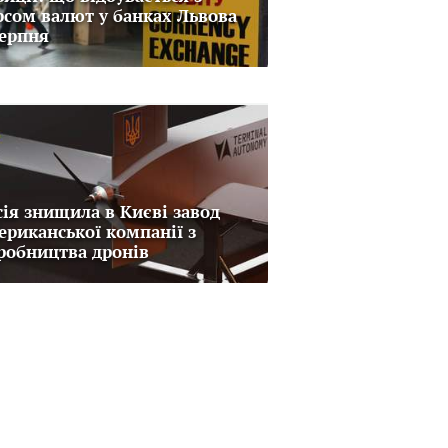
рсом валют у банках Львова
серпня
сія знищила в Києві завод
ериканської компанії з
робництва дронів