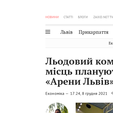
НОВИНИ
СТАТТІ
БЛОГИ
ZAXID.NET TV
Львів
Прикарпаття
Івано-Франківськ
Рівне
Ек
Тернопіль
Львів
Льодовий ком
Волинь
Чернівці
місць плануют
Закарпаття
Шептицький
«Арени Львів
Економіка —
17:24, 8 грудня 2021