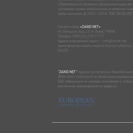
«Партнерський матеріал». Детальніше щодо рек
цитування можна ознайомитись в правилах кори
права захищені. © 2005—2026, ТОВ “ЗАХІД.НЕТ
Онлайн-медіа
«ZAXID.NET»
пл. Галицька, буд. 15, м. Львів, 79008
Телефон
+380 (32) 229-77-77
Адреса електронної пошти —
info@zaxid.net
Ідентифікатор онлайн-медіа в Реєстрі суб'єктів 
06155
"ZAXID.NET "
працює за підтримки Європейськог
(EED). Зміст публікацій не обов’язково відображ
EED. Інформація чи погляди, висловлені у публі
виключною відповідальністю редакції.