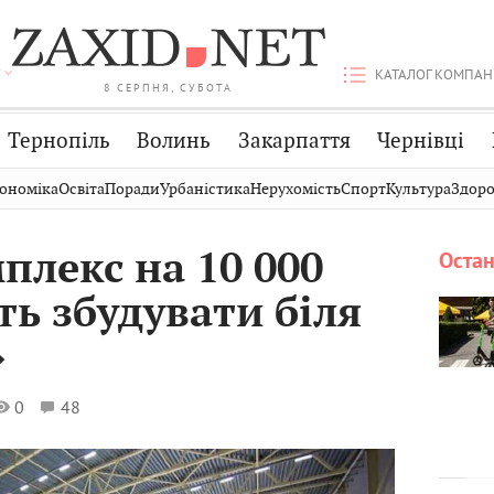
КАТАЛОГ КОМПАН
8 СЕРПНЯ, СУБОТА
Тернопіль
Волинь
Закарпаття
Чернівці
Стрий
Публікації
Авто
ономіка
Освіта
Поради
Урбаністика
Нерухомість
Спорт
Культура
Здоро
Дрогобич
Світ
Економіка
плекс на 10 000
Остан
Хмельницький
Кіно
Дім
ь збудувати біля
Вінниця
Фото
Освіта
»
0
48