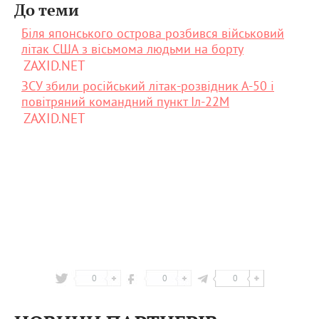
До теми
Біля японського острова розбився військовий
літак США з вісьмома людьми на борту
ZAXID.NET
ЗСУ збили російський літак-розвідник А-50 і
повітряний командний пункт Іл-22М
ZAXID.NET
0
0
0