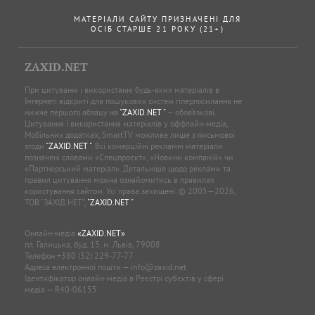
МАТЕРІАЛИ САЙТУ ПРИЗНАЧЕНІ ДЛЯ
ОСІБ СТАРШЕ 21 РОКУ (21+)
ZAXID.NET
При цитуванні і використанні будь-яких матеріалів в
Інтернеті відкриті для пошукових систем гіперпосилання не
нижче першого абзацу на
"ZAXID.NET "
— обов’язкові.
Цитування і використання матеріалів у оффлайн-медіа,
Мобільних додатках, SmartTV можливе лише з письмової
згоди
"ZAXID.NET "
. Всі комерційні рекламні матеріали
позначені словами «Спецпроєкт», «Новини компаній» чи
«Партнерський матеріал». Детальніше щодо реклами та
правил цитування можна ознайомитись в правилах
користування сайтом. Усі права захищені. © 2005—2026,
ТОВ “ЗАХІД.НЕТ”,
"ZAXID.NET "
.
Онлайн-медіа
«ZAXID.NET»
пл. Галицька, буд. 15, м. Львів, 79008
Телефон
+380 (32) 229-77-77
Адреса електронної пошти —
info@zaxid.net
Ідентифікатор онлайн-медіа в Реєстрі суб'єктів у сфері
медіа — R40-06155