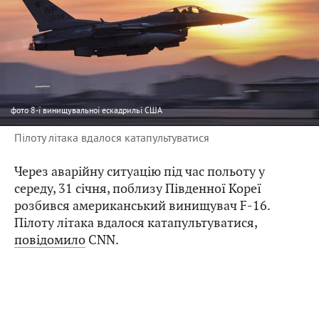
фото
8-ї винищувальної ескадрильї США
Пілоту літака вдалося катапультуватися
Через аварійну ситуацію під час польоту у
середу, 31 січня, поблизу Південної Кореї
розбився американський винищувач F-16.
Пілоту літака вдалося катапультуватися,
повідомило
CNN.