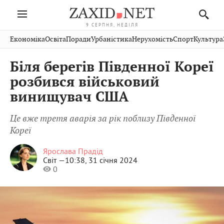
9 СЕРПНЯ, НЕДІЛЯ
Івано-
Публікації
Авто
Словко
Культура
Економіка
Освіта
Поради
Урбаністика
Нерухомість
Спорт
Культура
Стрий
Рівне
Франківськ
Світ
Економіка
Рецепти
Здоров'я
Дрогобич
Львів
Тернопіль
Біля берегів Південної Кореї
Кіно
Дім
Спорт
Краєзнавство
Хмельницький
Чернівці
Волинь
розбився військовий
Фото
Освіта
Нерухомість
Домашні
Вінниця
Шептицький
винищувач США
Закарпаття
тварини
Це вже третя аварія за рік поблизу Південної
Кореї
Ярослава Прадід
Світ —
10:38, 31 січня 2024
0