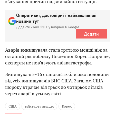
з’ясування причин надзвичайної ситуації.
Оперативні, достовірні і найважливіші
новини тут
Додайте ZAXID.NET у вибрані в Google
Додати
Аварія винищувача стала третьою менші ніж за
останній рік поблизу Південної Кореї. Попри це,
експерти не пов’язують авіакатастрофи.
Винищувачі F-16 становлять близько половини
від усіх винищувачів ВПС США. Загалом США
щороку втрачає від трьох до чотирьох літаків
через аварії в усьому світі.
США
військова авіація
Корея