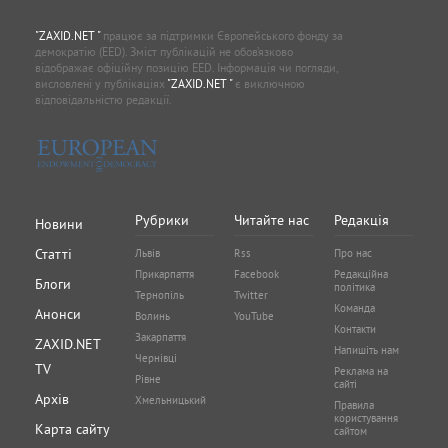
"ZAXID.NET "
працює за підтримки Європейського фонду за
демократію (EED). Зміст публікацій не обов’язково
відображає офіційну позицію EED. Інформація чи погляди,
висловлені у публікаціях
"ZAXID.NET "
є виключною
відповідальністю редакції.
Рубрики
Читайте нас
Редакція
Новини
Статті
Львів
Rss
Про нас
Прикарпаття
Facebook
Редакційна
Блоги
політика
Тернопіль
Twitter
Команда
Анонси
Волинь
YouTube
Контакти
Закарпаття
ZAXID.NET
Напишіть нам
Чернівці
TV
Реклама на
Рівне
сайті
Архів
Хмельницький
Правила
користування
Карта сайту
сайтом