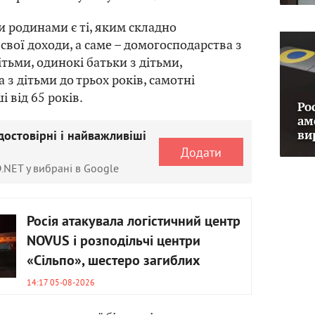
 родинами є ті, яким складно
свої доходи, а саме – домогосподарства з
ітьми, одинокі батьки з дітьми,
з дітьми до трьох років, самотні
і від 65 років.
Ро
ам
достовірні і найважливіші
ви
Додати
.NET у вибрані в Google
Росія атакувала логістичний центр
NOVUS і розподільчі центри
«Сільпо», шестеро загиблих
14:17 05-08-2026