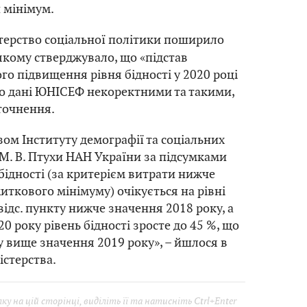
 мінімум.
терство соціальної політики поширило
 якому стверджувало, що «підстав
го підвищення рівня бідності у 2020 році
ло дані ЮНІСЕФ некоректними та такими,
точнення.
зом Інституту демографії та соціальних
 М. В. Птухи НАН України за підсумками
 бідності (за критерієм витрати нижче
ткового мінімуму) очікується на рівні
 відс. пункту нижче значення 2018 року, а
0 року рівень бідності зросте до 45 %, що
ту вище значення 2019 року», – йшлося в
істерства.
у на цій сторінці, виділіть її та натисніть Ctrl+Enter