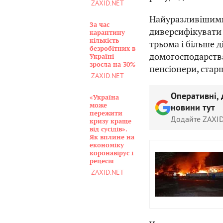
ZAXID.NET
Найуразливішими
За час
диверсифікувати 
карантину
кількість
трьома і більше д
безробітних в
домогосподарства 
Україні
зросла на 30%
пенсіонери, старш
ZAXID.NET
Оперативні, 
«Україна
може
новини тут
пережити
Додайте ZAXID
кризу краще
від сусідів».
Як вплине на
економіку
коронавірус і
рецесія
ZAXID.NET