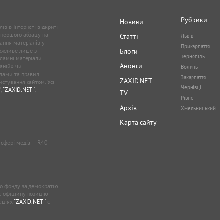
Рубрики
Новини
ів в Інтернеті відкриті
 першого абзацу на
Статті
Львів
ання матеріалів у
Прикарпаття
можливе лише з
Блоги
Тернопіль
кламні матеріали
Анонси
аній» чи
Волинь
лами та правил
Закарпаття
ZAXID.NET
стування сайтом. Усі
Чернівці
”,
"ZAXID.NET "
.
TV
Рівне
Архів
Хмельницький
Карта сайту
у сфері медіа — R40-
о фонду за демократію
ає офіційну позицію
каціях
"ZAXID.NET "
є