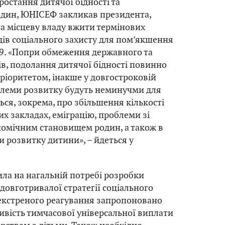
ростання дитячої бідності та
один, ЮНІСЕФ закликав президента,
та місцеву владу вжити термінових
ів соціального захисту для пом’якшення
19. «Попри обмеження державного та
в, подолання дитячої бідності повинно
ріоритетом, інакше у довгостроковій
блеми розвитку будуть неминучми для
ться, зокрема, про збільшення кількості
их закладах, еміграцію, проблеми зі
номічним становищем родин, а також в
 розвитку дитини», – йдеться у
ла на нагальній потребі розробки
 довготривалої стратегії соціального
д екстреного реагування запропоновано
вість тимчасової універсальної виплати