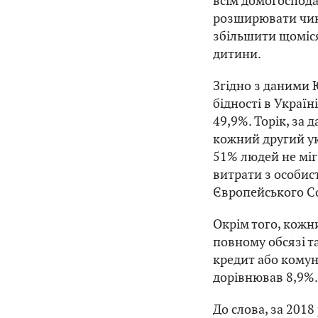
всім домогоспода
розширювати чинн
збільшити щоміс
дитини.
Згідно з даними 
бідності в Україн
49,9%. Торік, за
кожний другий у
51% людей не міг
витрати з особис
Європейського С
Окрім того, кожни
повному обсязі та
кредит або комун
дорівнював 8,9%.
До слова, з
а 2018