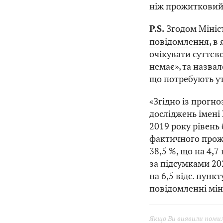
ніж прожитковий
Згодом Мініс
P.S.
повідомлення
, в
очікувати суттєво
немає», та назва
що потребують у
«Згідно із прогно
досліджень імені
2019 року рівень
фактичного прожи
38,5 %, що на 4,7
за підсумками 202
на 6,5 відс. пунк
повідомленні мін
Якщо Ви виявили помилк