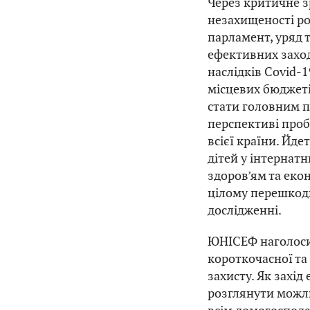
Через критичне з
незахищеності р
парламент, уряд 
ефективних заход
наслідків Covid-
місцевих бюджеті
стати головним п
перспективі про
всієї країни. Йде
дітей у інтернатн
здоров’ям та еко
цілому перешкоди
дослідженні.
ЮНІСЕФ наголоси
короткочасної та
захисту. Як захі
розглянути можли