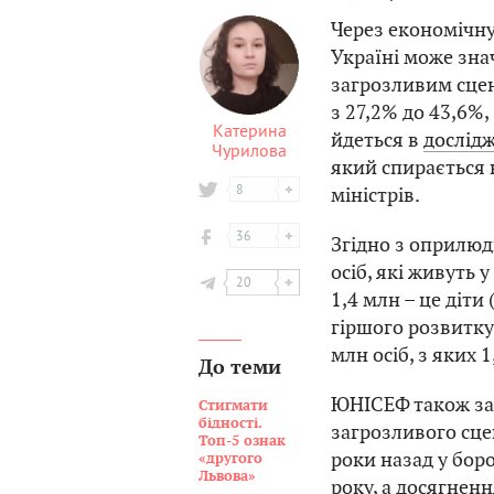
Через економічну
Україні може зна
загрозливим сцен
з 27,2% до 43,6%,
Катерина
йдеться в
дослід
Чурилова
який спирається 
8
міністрів.
36
Згідно з оприлюд
осіб, які живуть у
20
1,4 млн – це діти
гіршого розвитку
млн осіб, з яких 1
До теми
ЮНІСЕФ також заз
Стигмати
бідності.
загрозливого сце
Топ-5 ознак
роки назад у боро
«другого
Львова»
року, а досягнен