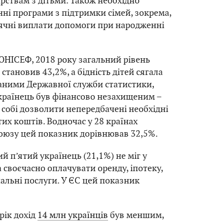
рствам з дітьми. Також необхідно
і програми з підтримки сімей, зокрема,
ячні виплати допомоги при народженні
ЮНІСЕФ, 2018 року загальний рівень
і становив 43,2%, а бідність дітей сягала
 даними Державної служби статистики,
країнець був фінансово незахищеним –
 собі дозволити непередбачені необхідні
тих коштів. Водночас у 28 країнах
оюзу цей показник дорівнював 32,5%.
й п’ятий українець (21,1%) не міг у
 своєчасно оплачувати оренду, іпотеку,
альні послуги. У ЄС цей показник
 рік дохід
14 млн українців
був меншим,