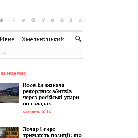
ІЙ
Рівне
Хмельницький
Словко
Культура
вʼя
Рецепти
Здоров'я
ні новини
Спорт
Краєзнавство
Нерухомість
Домашні тварини
Rozetka зазнала
рекордних збитків
через російські удари
по складах
6 серпня, 16:16
Долар і євро
тримають позиції: що