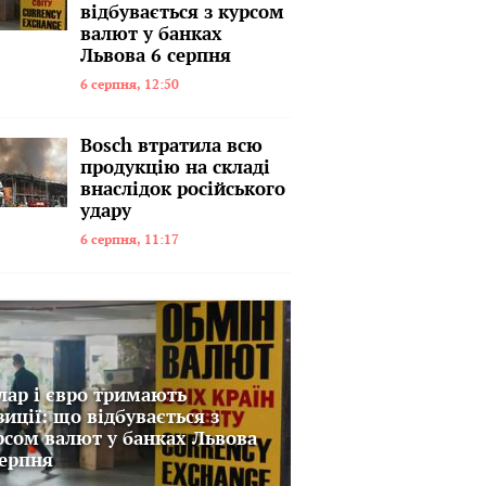
відбувається з курсом
валют у банках
Львова 6 серпня
6 серпня, 12:50
Bosch втратила всю
продукцію на складі
внаслідок російського
удару
6 серпня, 11:17
лар і євро тримають
зиції: що відбувається з
рсом валют у банках Львова
серпня