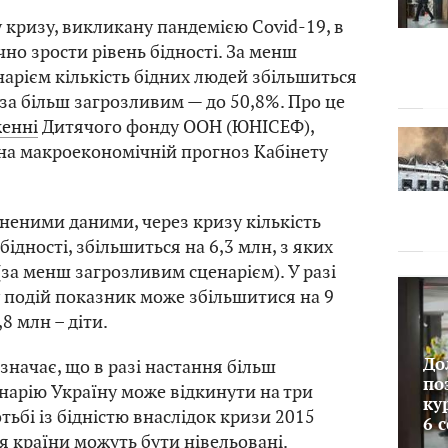
 кризу, викликану пандемією Covid-19, в
чно зрости рівень бідності. За менш
арієм кількість бідних людей збільшиться
 за більш загрозливим — до 50,8%. Про це
женні
Дитячого фонду ООН (ЮНІСЕФ),
на макроекономічній прогноз Кабінету
неними даними, через кризу кількість
 бідності, збільшиться на 6,3 млн, з яких
 (за менш загрозливим сценарієм). У разі
 подій показник може збільшитися на 9
,8 млн – діти.
начає, що в разі настання більш
До
по
нарію Україну може відкинути на три
ку
тьбі із бідністю внаслідок кризи 2015
6 
ня країни можуть бути нівельовані.