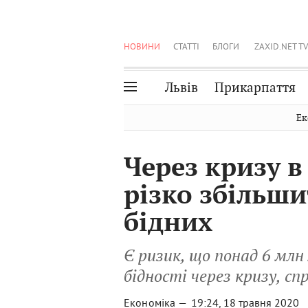
НОВИНИ
СТАТТІ
БЛОГИ
ZAXID.NET TV
Львів
Прикарпаття
Івано-Франківськ
Рівне
Ек
Тернопіль
Львів
Через кризу в
Волинь
Чернівці
різко збільши
Закарпаття
Шептицький
бідних
Є ризик, що понад 6 мл
бідності через кризу, сп
Економіка —
19:24, 18 травня 2020