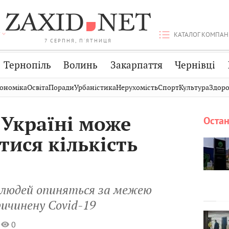
КАТАЛОГ КОМПАН
7 СЕРПНЯ, П'ЯТНИЦЯ
Тернопіль
Волинь
Закарпаття
Чернівці
Стрий
Публікації
Авто
ономіка
Освіта
Поради
Урбаністика
Нерухомість
Спорт
Культура
Здоро
Дрогобич
Світ
Економіка
 Україні може
Остан
Хмельницький
Кіно
Дім
тися кількість
Вінниця
Фото
Освіта
н людей опиняться за межею
ричинену Covid-19
0