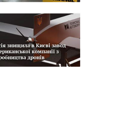
сія знищила в Києві завод
ериканської компанії з
робництва дронів