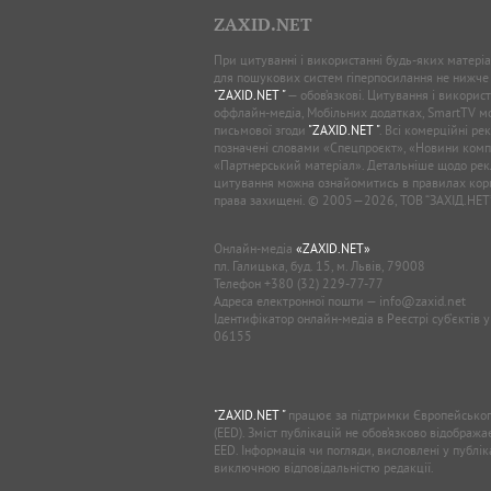
ZAXID.NET
При цитуванні і використанні будь-яких матеріал
для пошукових систем гіперпосилання не нижче
"ZAXID.NET "
— обов’язкові. Цитування і використ
оффлайн-медіа, Мобільних додатках, SmartTV 
письмової згоди
"ZAXID.NET "
. Всі комерційні ре
позначені словами «Спецпроєкт», «Новини комп
«Партнерський матеріал». Детальніше щодо рек
цитування можна ознайомитись в правилах кори
права захищені. © 2005—2026, ТОВ “ЗАХІД.НЕТ
Онлайн-медіа
«ZAXID.NET»
пл. Галицька, буд. 15, м. Львів, 79008
Телефон
+380 (32) 229-77-77
Адреса електронної пошти —
info@zaxid.net
Ідентифікатор онлайн-медіа в Реєстрі суб'єктів 
06155
"ZAXID.NET "
працює за підтримки Європейськог
(EED). Зміст публікацій не обов’язково відображ
EED. Інформація чи погляди, висловлені у публі
виключною відповідальністю редакції.