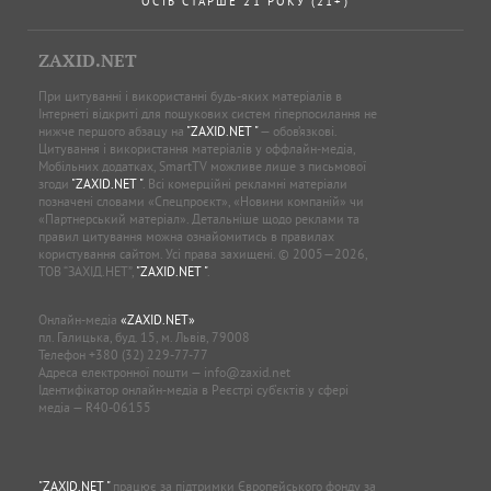
ОСІБ СТАРШЕ 21 РОКУ (21+)
ZAXID.NET
При цитуванні і використанні будь-яких матеріалів в
Інтернеті відкриті для пошукових систем гіперпосилання не
нижче першого абзацу на
"ZAXID.NET "
— обов’язкові.
Цитування і використання матеріалів у оффлайн-медіа,
Мобільних додатках, SmartTV можливе лише з письмової
згоди
"ZAXID.NET "
. Всі комерційні рекламні матеріали
позначені словами «Спецпроєкт», «Новини компаній» чи
«Партнерський матеріал». Детальніше щодо реклами та
правил цитування можна ознайомитись в правилах
користування сайтом. Усі права захищені. © 2005—2026,
ТОВ “ЗАХІД.НЕТ”,
"ZAXID.NET "
.
Онлайн-медіа
«ZAXID.NET»
пл. Галицька, буд. 15, м. Львів, 79008
Телефон
+380 (32) 229-77-77
Адреса електронної пошти —
info@zaxid.net
Ідентифікатор онлайн-медіа в Реєстрі суб'єктів у сфері
медіа — R40-06155
"ZAXID.NET "
працює за підтримки Європейського фонду за