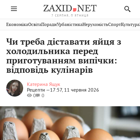
7 СЕРПНЯ, П'ЯТНИЦЯ
Івано-
Публікації
Авто
Словко
Культура
Економіка
Освіта
Поради
Урбаністика
Нерухомість
Спорт
Культура
Стрий
Рівне
Франківськ
Світ
Економіка
Рецепти
Здоров'я
Дрогобич
Львів
Тернопіль
Чи треба діставати яйця з
Кіно
Дім
Спорт
Краєзнавство
Хмельницький
Чернівці
Волинь
холодильника перед
Фото
Освіта
Нерухомість
Домашні
Вінниця
Шептицький
приготуванням випічки:
Закарпаття
тварини
відповідь кулінарів
Катерина Ящук
Рецепти —
17:57, 11 червня 2026
0
0