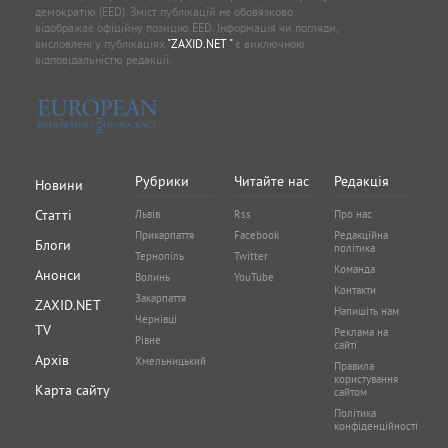
демократію (EED). Зміст публікацій не обов’язково
відображає офіційну позицію EED. Інформація чи погляди,
висловлені у публікаціях
"ZAXID.NET "
є виключною
відповідальністю редакції.
Рубрики
Читайте нас
Редакція
Новини
Статті
Львів
Rss
Про нас
Прикарпаття
Facebook
Редакційна
Блоги
політика
Тернопіль
Twitter
Команда
Анонси
Волинь
YouTube
Контакти
Закарпаття
ZAXID.NET
Напишіть нам
Чернівці
TV
Реклама на
Рівне
сайті
Архів
Хмельницький
Правила
користування
Карта сайту
сайтом
Політика
конфіденційності