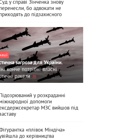
Суд у справі Зінченка знову
перенесли, бо адвокати не
приходять до підзахисного
кації
стична загроза для України.
їні конче потрібні власні
стичні ракети
Підозрюваний у розкраданні
міжнародної допомоги
ексдержсекретар МЗС вийшов під
заставу
Фігурантка «плівок Міндіча»
увійшла до керівництва