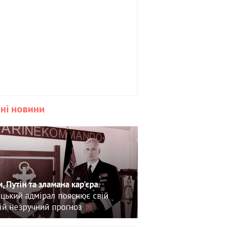
ні новини
, Путін та зламана кар'єра.
цький адмірал пояснює свій
ій незручний прогноз