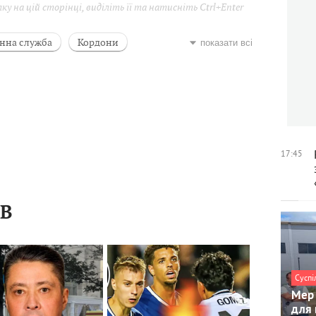
у на цій сторінці, виділіть її та натисніть Ctrl+Enter
нна служба
Кордони
показати всі
17:45
ІВ
Суспі
Мер 
для 