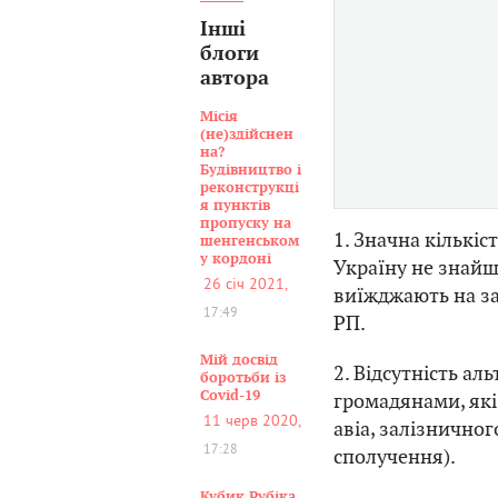
Інші
блоги
автора
Місія
(не)здійснен
на?
Будівництво і
реконструкці
я пунктів
пропуску на
1. Значна кількіс
шенгенськом
у кордоні
Україну не знайш
26 січ 2021,
виїжджають на зар
17:49
РП.
Мій досвід
2. Відсутність а
боротьби із
Covid-19
громадянами, які
11 черв 2020,
авіа, залізнично
17:28
сполучення).
Кубик Рубіка