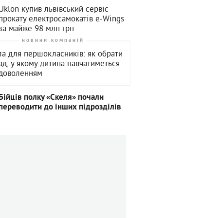
Uklon купив львівський сервіс
прокату електросамокатів e-Wings
за майже 98 млн грн
новини компаній
а для першокласників: як обрати
ад, у якому дитина навчатиметься
адоволенням
Бійців полку «Скеля» почали
переводити до інших підрозділів