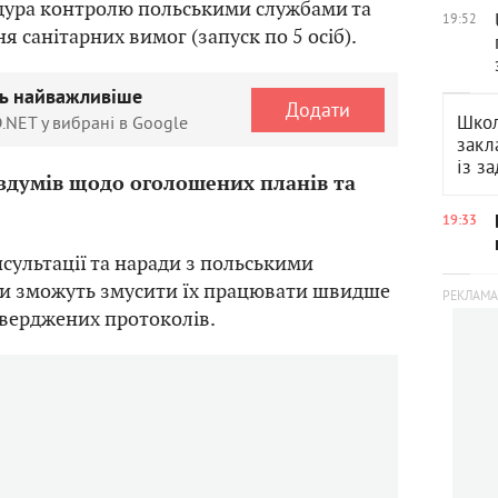
едура контролю польськими службами та
19:52
 санітарних вимог (запуск по 5 осіб).
ть найважливіше
Додати
Школ
.NET у вибрані в Google
закл
із з
оздумів щодо оголошених планів та
19:33
нсультації та наради з польськими
 зможуть змусити їх працювати швидше
атверджених протоколів.