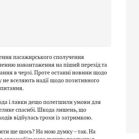
лення пасажирського сполучення
енню навантаження на піший перехід та
вання в черзі. Проте останні новини щодо
 не вселяють надії щодо позитивного
 питання.
вода і лавки дещо полегшили умови для
велике спасибі. Шкода лишень, що
ходів відбулась трохи із затримкою.
ти ще щось? На мою думку – так. На