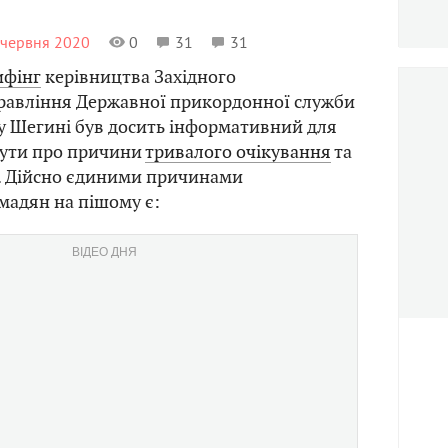
5 червня 2020
0
31
31
ифінг
керівництва Західного
правління Державної прикордонної служби
у Шегині був досить інформативний для
очути про причини
тривалого очікування
та
и. Дійсно єдиними причинами
мадян на пішому є:
ВІДЕО ДНЯ