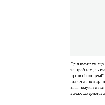
Слід визнати, що
та проблем, з як
процесі пандемії
підхід до їх вир
загальмувати пош
важко дотримува