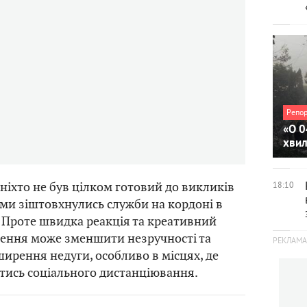
Репо
«О 0
хви
 ніхто не був цілком готовий до викликів
18:10
ими зіштовхнулись служби на кордоні в
. Проте швидка реакція та креативний
ішення може зменшити незручності та
ирення недуги, особливо в місцях, де
тись соціального дистанціювання.