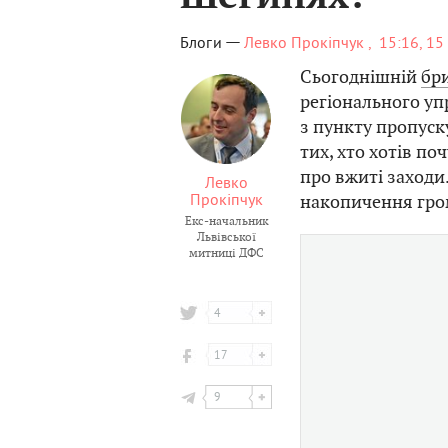
—
Блоги
Левко Прокіпчук ,
15:16, 1
Сьогоднішній
бр
регіонального у
з пункту пропуск
тих, хто хотів п
про вжиті заход
Левко
Прокіпчук
накопичення гро
Екс-начальник
Львівської
митниці ДФС
4
17
9