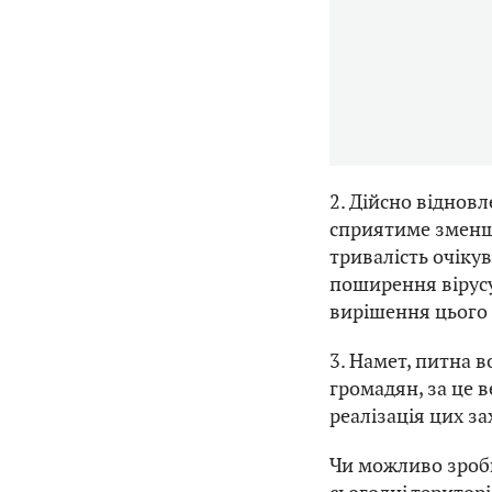
2. Дійсно віднов
сприятиме зменш
тривалість очіку
поширення вірусу
вирішення цього
3. Намет, питна 
громадян, за це 
реалізація цих за
Чи можливо зроби