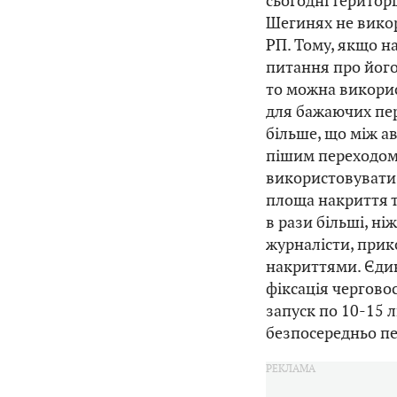
сьогодні територ
Шегинях не викор
РП. Тому, якщо н
питання про його
то можна викорис
для бажаючих пер
більше, що між а
пішим переходом 
використовувати
площа накриття т
в рази більші, ні
журналісти, прик
накриттями. Єдин
фіксація чергово
запуск по 10-15 л
безпосередньо п