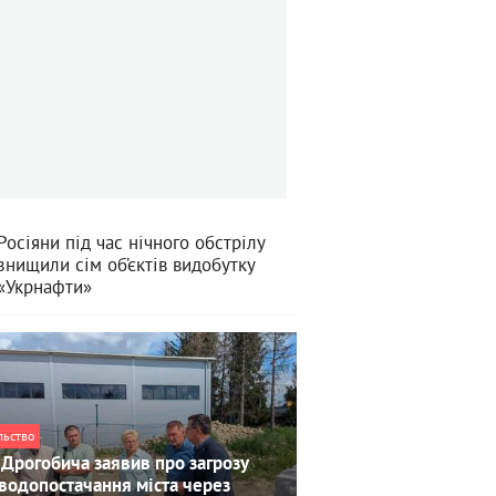
Росіяни під час нічного обстрілу
знищили сім об’єктів видобутку
«Укрнафти»
льство
Дрогобича заявив про загрозу
водопостачання міста через