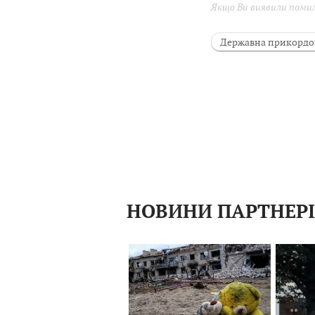
Якщо Ви виявили помилк
Державна прикордо
Левко Прокіпчук
НОВИНИ ПАРТНЕР