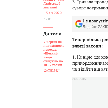
3. Тривала проц
Львівської
суворе дотримання
митниці
15 січ 2020,
12:03
Не пропусті
Додайте ZAXID
До теми
Тепер кілька р
У чергах на
вжиті заходи:
пішохідному
переході
«Шегині»
1. Не вірю, що ко
люди
очікують по
прикордонниками
10-12 годин
чи відійти від з
ZAXID.NET