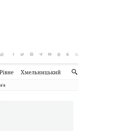
ІЙ
Рівне
Хмельницький
Словко
Культура
вʼя
Рецепти
Здоров'я
Спорт
Краєзнавство
Нерухомість
Домашні тварини