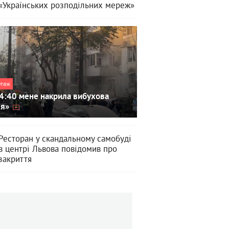
«Українських розподільних мереж»
ртаж
4:40 мене накрила вибухова
ля»
Ресторан у скандальному самобуді
в центрі Львова повідомив про
закриття