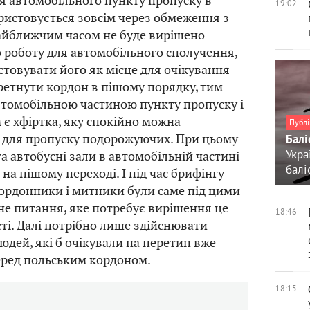
ія автомобільного пункту пропуску в
19:02
истовується зовсім через обмеження з
айближчим часом не буде вирішено
 роботу для автомобільного сполучення,
товувати його як місце для очікування
етнути кордон в пішому порядку, тим
втомобільною частиною пункту пропуску і
є хфіртка, яку спокійно можна
Публі
 для пропуску подорожуючих. При цьому
Балі
Укра
а автобусні зали в автомобільній частині
балі
ж на пішому переході. І під час брифінгу
ордонники і митники були саме під цими
е питання, яке потребує вирішення це
18:46
сті. Далі потрібно лише здійснювати
юдей, які б очікували на перетин вже
еред польським кордоном.
18:15