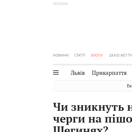
НОВИНИ
СТАТТІ
БЛОГИ
ZAXID.NET TV
Львів
Прикарпаття
Івано-Франківськ
Рівне
Ек
Тернопіль
Львів
Чи зникнуть 
Волинь
Чернівці
черги на пішо
Закарпаття
Шептицький
Шегинях?