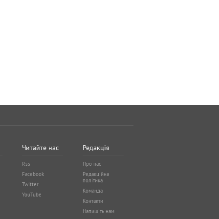
Читайте нас
Редакція
Rss
Про нас
Facebook
Редакційна
політика
Twitter
Команда
YouTube
Контакти
Напишіть нам