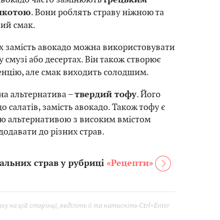
. Вони роблять страву ніжною та
икотою
ий смак.
х замість авокадо можна використовувати
у смузі або десертах. Він також створює
нцію, але смак виходить солодшим.
на альтернатива –
. Його
твердий тофу
 салатів, замість авокадо. Також тофу є
ю альтернативою з високим вмістом
додавати до різних страв.
альних страв у рубриці
«Рецепти»
у на цій сторінці, виділіть її та натисніть Ctrl+Enter