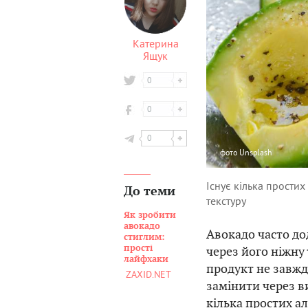
Катерина
Ящук
0
0
0
фото
Unsplash
Існує кілька простих
До теми
текстуру
Як зробити
авокадо
Авокадо часто дод
стиглим:
прості
через його ніжну 
лайфхаки
продукт не завжди
ZAXID.NET
замінити через в
кілька простих а