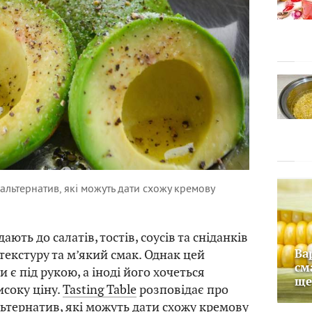
 альтернатив, які можуть дати схожу кремову
ають до салатів, тостів, соусів та сніданків
текстуру та м’який смак. Однак цей
Ва
см
 є під рукою, а іноді його хочеться
ще
исоку ціну.
Tasting Table
розповідає про
льтернатив, які можуть дати схожу кремову