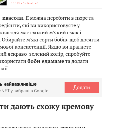
11:08 25-07-2026
–
. Її можна перебити в пюре та
квасоля
гредієнти, які ви використовуєте у
 квасоля має схожий м’який смак і
 Обирайте м’які сорти бобів, щоб досягти
ової консистенції. Якщо ви прагнете
ий яскраво-зелений колір, спробуйте
використати
та додати
боби едамаме
лії.
ть найважливіше
Додати
.NET у вибрані в Google
кти дають схожу кремову
т авокадо часто замінюють
грецьким