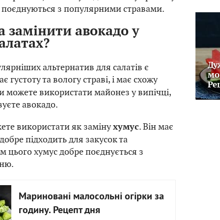
е поєднуються з популярними стравами.
 замінити авокадо у
салатах?
Ду
лярніших альтернатив для салатів є
мо
дає густоту та вологу страві, і має схожу
Ре
ви можете використати майонез у випічці,
вуєте авокадо.
жете використати як заміну
. Він має
хумус
 добре підходить для закусок та
ім цього хумус добре поєднується з
нню.
Мариновані малосольні огірки за
годину. Рецепт дня