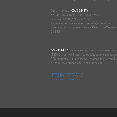
Онлайн-медіа
«ZAXID.NET»
пл. Галицька, буд. 15, м. Львів, 79008
Телефон
+380 (32) 229-77-77
Адреса електронної пошти —
info@zaxid.net
Ідентифікатор онлайн-медіа в Реєстрі суб'єктів 
06155
"ZAXID.NET "
працює за підтримки Європейськог
(EED). Зміст публікацій не обов’язково відображ
EED. Інформація чи погляди, висловлені у публі
виключною відповідальністю редакції.