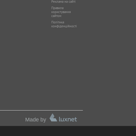
Реклама на сайті
Правила
користування
сайтом
Політика
конфіденційності
Made by