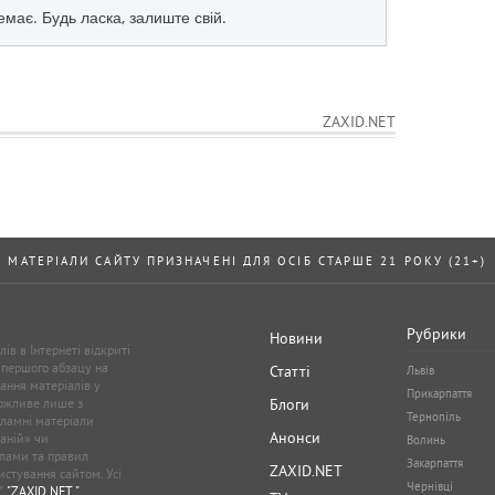
ZAXID.NET
МАТЕРІАЛИ САЙТУ ПРИЗНАЧЕНІ ДЛЯ ОСІБ СТАРШЕ 21 РОКУ (21+)
Рубрики
Новини
ів в Інтернеті відкриті
 першого абзацу на
Статті
Львів
ання матеріалів у
Прикарпаття
можливе лише з
Блоги
Тернопіль
кламні матеріали
Анонси
аній» чи
Волинь
лами та правил
Закарпаття
ZAXID.NET
стування сайтом. Усі
Чернівці
”,
"ZAXID.NET "
.