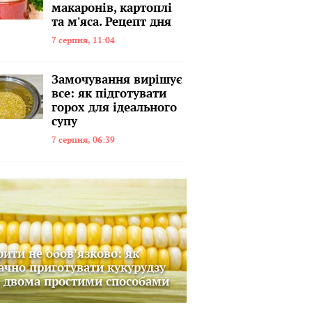
макаронів, картоплі
та м'яса. Рецепт дня
7 серпня, 11:04
Замочування вирішує
все: як підготувати
горох для ідеального
супу
7 серпня, 06:39
рити не обовʼязково: як
ачно приготувати кукурудзу
 двома простими способами