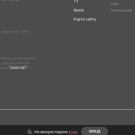
TV
Рівне
Архів
Хмельницький
Карта сайту
у сфері медіа — R40-
о фонду за демократію
ає офіційну позицію
каціях
"ZAXID.NET "
є
Ми використовуємо
Куки!
ГАРАЗД