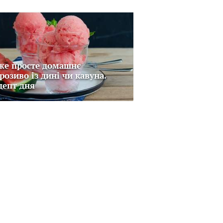
же просте домашнє
розиво із дині чи кавуна.
цепт дня