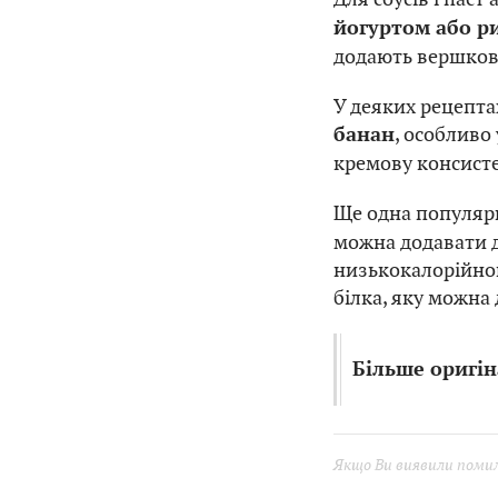
йогуртом або р
додають вершков
У деяких рецепта
, особливо 
банан
кремову консисте
Ще одна популяр
можна додавати до
низькокалорійно
білка, яку можна 
Більше оригін
Якщо Ви виявили помилк