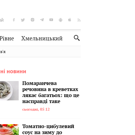
ІЙ
Рівне
Хмельницький
Словко
Культура
вʼя
Рецепти
Здоров'я
ні новини
Спорт
Краєзнавство
Нерухомість
Домашні тварини
Помаранчева
речовина в креветках
лякає багатьох: що це
насправді таке
сьогодні, 05:12
Томатно-цибулевий
соус на зиму до