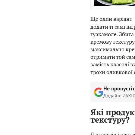
Ще один варіант 
додати ті самі ін
гуакамоле. Збита
кремову текстуру.
максимально крем
отримати той сам
замість квасолі 
трохи оливкової о
Не пропусті
Додайте ZAXID
Які проду
текстуру?
Для соусів і пас