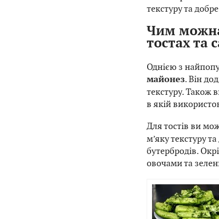
текстуру та добр
Чим можна
тостах та 
Однією з найпопу
. Він до
майонез
текстуру. Також 
в якій використо
Для тостів ви мо
м’яку текстуру та
бутербродів. Окр
овочами та зеле