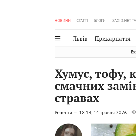
НОВИНИ
СТАТТІ
БЛОГИ
ZAXID.NET TV
Львів
Прикарпаття
Івано-Франківськ
Рівне
Ек
Тернопіль
Львів
Хумус, тофу, к
Волинь
Чернівці
смачних замін
Закарпаття
Шептицький
стравах
Рецепти —
18:14, 14 травня 2026