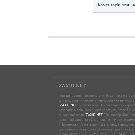
ZAXID.NET
При цитуванні і використанні будь-яких матеріал
для пошукових систем гіперпосилання не нижче
"ZAXID.NET "
— обов’язкові. Цитування і використ
оффлайн-медіа, Мобільних додатках, SmartTV 
письмової згоди
"ZAXID.NET "
. Всі комерційні ре
позначені словами «Спецпроєкт», «Новини комп
«Партнерський матеріал». Детальніше щодо рек
цитування можна ознайомитись в правилах кори
права захищені. © 2005—2026, ТОВ “ЗАХІД.НЕТ