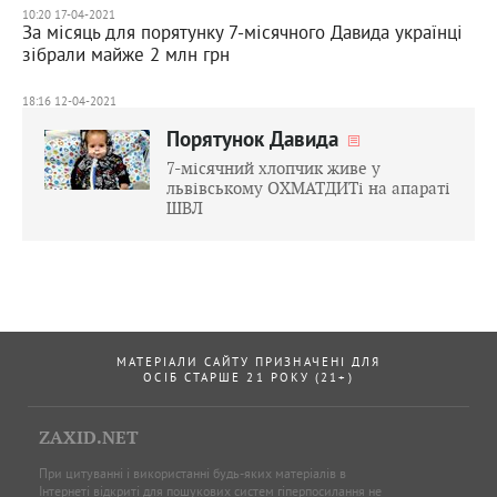
10:20 17-04-2021
За місяць для порятунку 7-місячного Давида українці
зібрали майже 2 млн грн
18:16 12-04-2021
Порятунок Давида
7-місячний хлопчик живе у
львівському ОХМАТДИТі на апараті
ШВЛ
МАТЕРІАЛИ САЙТУ ПРИЗНАЧЕНІ ДЛЯ
ОСІБ СТАРШЕ 21 РОКУ (21+)
ZAXID.NET
При цитуванні і використанні будь-яких матеріалів в
Інтернеті відкриті для пошукових систем гіперпосилання не