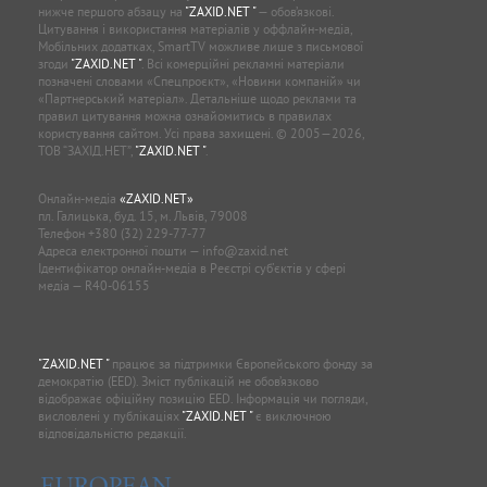
нижче першого абзацу на
"ZAXID.NET "
— обов’язкові.
Цитування і використання матеріалів у оффлайн-медіа,
Мобільних додатках, SmartTV можливе лише з письмової
згоди
"ZAXID.NET "
. Всі комерційні рекламні матеріали
позначені словами «Спецпроєкт», «Новини компаній» чи
«Партнерський матеріал». Детальніше щодо реклами та
правил цитування можна ознайомитись в правилах
користування сайтом. Усі права захищені. © 2005—2026,
ТОВ “ЗАХІД.НЕТ”,
"ZAXID.NET "
.
Онлайн-медіа
«ZAXID.NET»
пл. Галицька, буд. 15, м. Львів, 79008
Телефон
+380 (32) 229-77-77
Адреса електронної пошти —
info@zaxid.net
Ідентифікатор онлайн-медіа в Реєстрі суб'єктів у сфері
медіа — R40-06155
"ZAXID.NET "
працює за підтримки Європейського фонду за
демократію (EED). Зміст публікацій не обов’язково
відображає офіційну позицію EED. Інформація чи погляди,
висловлені у публікаціях
"ZAXID.NET "
є виключною
відповідальністю редакції.