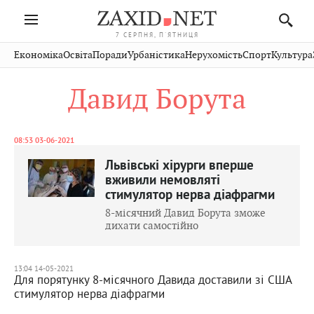
7 СЕРПНЯ, П'ЯТНИЦЯ
Івано-
Публікації
Авто
Словко
Культура
Економіка
Освіта
Поради
Урбаністика
Нерухомість
Спорт
Культура
Стрий
Рівне
Франківськ
Світ
Економіка
Рецепти
Здоров'я
Дрогобич
Львів
Тернопіль
Давид Борута
Кіно
Дім
Спорт
Краєзнавство
Хмельницький
Чернівці
Волинь
Фото
Освіта
Нерухомість
Домашні
Вінниця
Шептицький
Закарпаття
тварини
08:53 03-06-2021
Львівські хірурги вперше
вживили немовляті
стимулятор нерва діафрагми
8-місячний Давид Борута зможе
дихати самостійно
13:04 14-05-2021
Для порятунку 8-місячного Давида доставили зі США
стимулятор нерва діафрагми