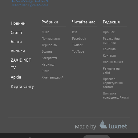
Рубрики
Читайте нас
Редакція
Новини
Статті
Львів
Rss
Про нас
Прикарпаття
Facebook
Редакційна
Блоги
політика
Тернопіль
Twitter
Команда
Анонси
Волинь
YouTube
Контакти
Закарпаття
ZAXID.NET
Напишіть нам
Чернівці
TV
Реклама на
Рівне
сайті
Архів
Хмельницький
Правила
користування
Карта сайту
сайтом
Політика
конфіденційності
Made by