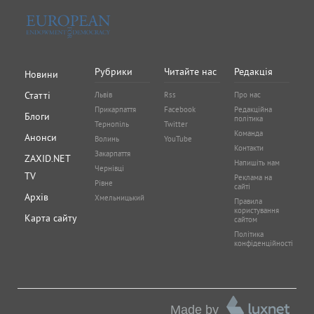
Рубрики
Читайте нас
Редакція
Новини
Статті
Львів
Rss
Про нас
Прикарпаття
Facebook
Редакційна
Блоги
політика
Тернопіль
Twitter
Команда
Анонси
Волинь
YouTube
Контакти
Закарпаття
ZAXID.NET
Напишіть нам
Чернівці
TV
Реклама на
Рівне
сайті
Архів
Хмельницький
Правила
користування
Карта сайту
сайтом
Політика
конфіденційності
Made by