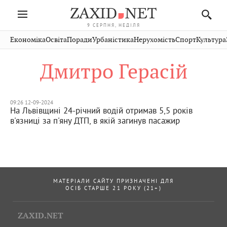
9 СЕРПНЯ, НЕДІЛЯ
Івано-
Публікації
Авто
Словко
Культура
Економіка
Освіта
Поради
Урбаністика
Нерухомість
Спорт
Культура
Стрий
Рівне
Франківськ
Світ
Економіка
Рецепти
Здоров'я
Дрогобич
Львів
Тернопіль
Дмитро Герасій
Кіно
Дім
Спорт
Краєзнавство
Хмельницький
Чернівці
Волинь
Фото
Освіта
Нерухомість
Домашні
Вінниця
Шептицький
Закарпаття
тварини
09:26 12-09-2024
На Львівщині 24-річний водій отримав 5,5 років
в'язниці за п'яну ДТП, в якій загинув пасажир
МАТЕРІАЛИ САЙТУ ПРИЗНАЧЕНІ ДЛЯ
ОСІБ СТАРШЕ 21 РОКУ (21+)
ZAXID.NET