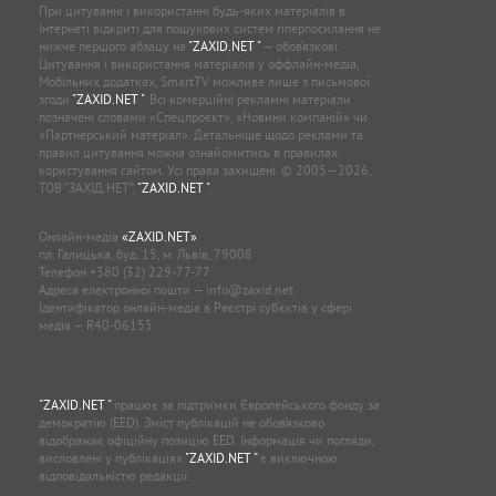
При цитуванні і використанні будь-яких матеріалів в
Інтернеті відкриті для пошукових систем гіперпосилання не
нижче першого абзацу на
"ZAXID.NET "
— обов’язкові.
Цитування і використання матеріалів у оффлайн-медіа,
Мобільних додатках, SmartTV можливе лише з письмової
згоди
"ZAXID.NET "
. Всі комерційні рекламні матеріали
позначені словами «Спецпроєкт», «Новини компаній» чи
«Партнерський матеріал». Детальніше щодо реклами та
правил цитування можна ознайомитись в правилах
користування сайтом. Усі права захищені. © 2005—2026,
ТОВ “ЗАХІД.НЕТ”,
"ZAXID.NET "
.
Онлайн-медіа
«ZAXID.NET»
пл. Галицька, буд. 15, м. Львів, 79008
Телефон
+380 (32) 229-77-77
Адреса електронної пошти —
info@zaxid.net
Ідентифікатор онлайн-медіа в Реєстрі суб'єктів у сфері
медіа — R40-06155
"ZAXID.NET "
працює за підтримки Європейського фонду за
демократію (EED). Зміст публікацій не обов’язково
відображає офіційну позицію EED. Інформація чи погляди,
висловлені у публікаціях
"ZAXID.NET "
є виключною
відповідальністю редакції.