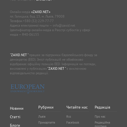
Онлайн-медіа
«ZAXID.NET»
пл. Галицька, буд. 15, м. Львів, 79008
Телефон
+380 (32) 229-77-77
Адреса електронної пошти —
info@zaxid.net
Ідентифікатор онлайн-медіа в Реєстрі суб'єктів у сфері
медіа — R40-06155
"ZAXID.NET "
працює за підтримки Європейського фонду за
демократію (EED). Зміст публікацій не обов’язково
відображає офіційну позицію EED. Інформація чи погляди,
висловлені у публікаціях
"ZAXID.NET "
є виключною
відповідальністю редакції.
Рубрики
Читайте нас
Редакція
Новини
Статті
Львів
Rss
Про нас
Прикарпаття
Facebook
Редакційна
Блоги
політика