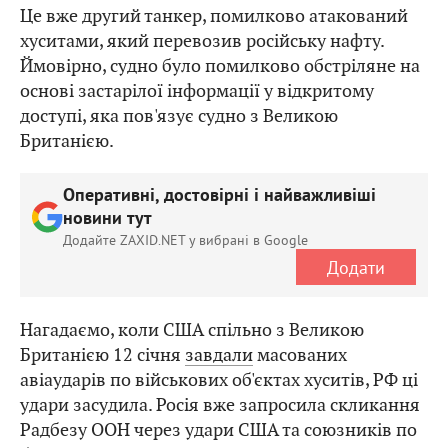
Це вже другий танкер, помилково атакований
хуситами, який перевозив російську нафту.
Ймовірно, судно було помилково обстріляне на
основі застарілої інформації у відкритому
доступі, яка пов'язує судно з Великою
Британією.
Оперативні, достовірні і найважливіші
новини тут
Додайте ZAXID.NET у вибрані в Google
Додати
Нагадаємо, коли США спільно з Великою
Британією 12 січня
завдали
масованих
авіаударів по військових об'єктах хуситів, РФ ці
удари засудила. Росія вже запросила скликання
Радбезу ООН через удари США та союзників по