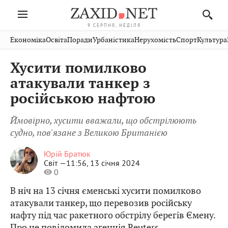
9 СЕРПНЯ, НЕДІЛЯ
Івано-
Публікації
Авто
Словко
Культура
Економіка
Освіта
Поради
Урбаністика
Нерухомість
Спорт
Культура
Стрий
Рівне
Франківськ
Світ
Економіка
Рецепти
Здоров'я
Дрогобич
Львів
Тернопіль
Хусити помилково
Кіно
Дім
Спорт
Краєзнавство
Хмельницький
Чернівці
Волинь
атакували танкер з
Фото
Освіта
Нерухомість
Домашні
Вінниця
Шептицький
російською нафтою
Закарпаття
тварини
Ймовірно, хусити вважали, що обстрілюють
судно, пов'язане з Великою Британією
Юрій Братюк
Світ —
11:56, 13 січня 2024
0
В ніч на 13 січня єменські хусити помилково
атакували танкер, що перевозив російську
нафту під час ракетного обстрілу берегів Ємену.
Про це
повідомила
агенція Reuters.