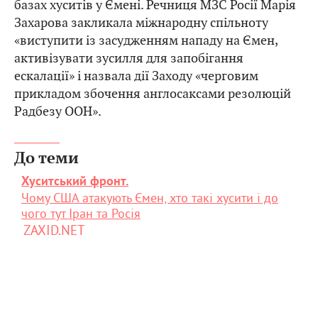
базах хуситів у Ємені. Речниця МЗС Росії Марія
Захарова закликала міжнародну спільноту
«виступити із засудженням нападу на Ємен,
активізувати зусилля для запобігання
ескалації» і назвала дії Заходу «черговим
прикладом збочення англосаксами резолюцій
Радбезу ООН».
До теми
Хуситський фронт.
Чому США атакують Ємен, хто такі хусити і до
чого тут Іран та Росія
ZAXID.NET