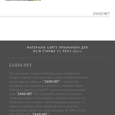
ZAXID.NET
МАТЕРІАЛИ САЙТУ ПРИЗНАЧЕНІ ДЛЯ
ОСІБ СТАРШЕ 21 РОКУ (21+)
ZAXID.NET
При цитуванні і використанні будь-яких матеріалів в
Інтернеті відкриті для пошукових систем гіперпосилання не
нижче першого абзацу на
"ZAXID.NET "
— обов’язкові.
Цитування і використання матеріалів у оффлайн-медіа,
Мобільних додатках, SmartTV можливе лише з письмової
згоди
"ZAXID.NET "
. Всі комерційні рекламні матеріали
позначені словами «Спецпроєкт», «Новини компаній» чи
«Партнерський матеріал». Детальніше щодо реклами та
правил цитування можна ознайомитись в правилах
користування сайтом. Усі права захищені. © 2005—2026,
ТОВ “ЗАХІД.НЕТ”,
"ZAXID.NET "
.