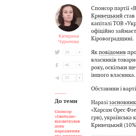
Спонсор партії «
Кривецький
став
капіталі ТОВ «Ук
офіційно займаєт
Катерина
Кіровоградщині.
Чурилова
Як
повідомив
про
10
власників товарис
46
року, оскільки ще
іншого власника.
25
Обставини і варт
До теми
Наразі
засновни
«Харсам Орес Фзе
Спонсор
грн), українська 
«Свободи»
відсвяткував
Кривецький (10%,
день
народження