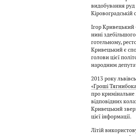
видобування руд 
Кіровоградській о
Ігор Кривецький 
нині здебільшого 
готельному, рест
Кривецький є сп
голови цієї полі
народним депутат
2013 року львівс
«Гроші Тягнибока
про кримінальне 
відповідних колах
Кривецький зверн
цієї інформації.
Літій використову