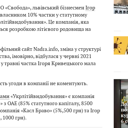
ВО «Свобода», львівський бізнесмен
Ігор
 власником 10% частки у статутному
рлітійвидобування». Це компанія, яка
ься розробкою літієвого родовища на
фільний сайт Nadra.info, зміна у структурі
тва, імовірно, відбулася у червні 2021
 у травні частка Ігоря Кривецького мала
ість угоди в компанії не коментують.
ками
«Укрлітійвидобування» є компанія
» з ОАЕ (85% статутного капіталу, 8500
До
компанія «Касл Браво» (5%,500 грн) та Ігор
по
ку
 1000 грн).
6 