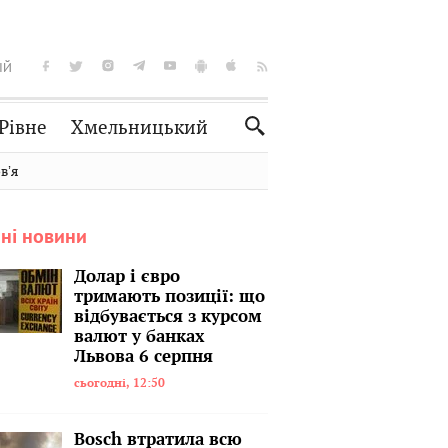
ІЙ
Рівне
Хмельницький
Словко
Культура
вʼя
Рецепти
Здоров'я
ні новини
Спорт
Краєзнавство
Нерухомість
Домашні тварини
Долар і євро
тримають позиції: що
відбувається з курсом
валют у банках
Львова 6 серпня
сьогодні, 12:50
Bosch втратила всю