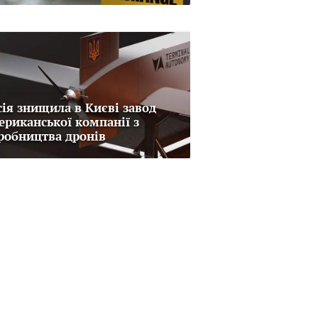
сія знищила в Києві завод
ериканської компанії з
робництва дронів