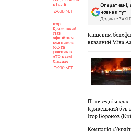
екс-регіонала
в Італії
Оперативні, 
ZAXID.NET
новини тут
Додайте ZAXID
Ігор
Кривецький
став
Кінцевим бенефі
офіційним
вказаний Міна Аз
власником
65,5 га
учасників
АТО в селі
Стрілки
ZAXID.NET
Попереднім власн
Кривецький був 
Ігор Воронов (Киї
Компанія «Укрліт