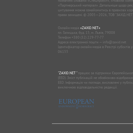
позначені словами «Спецпроєкт», «Новини комп
«Партнерський матеріал». Детальніше щодо рек
цитування можна ознайомитись в правилах кори
права захищені. © 2005—2026, ТОВ “ЗАХІД.НЕТ
Онлайн-медіа
«ZAXID.NET»
пл. Галицька, буд. 15, м. Львів, 79008
Телефон
+380 (32) 229-77-77
Адреса електронної пошти —
info@zaxid.net
Ідентифікатор онлайн-медіа в Реєстрі суб'єктів 
06155
"ZAXID.NET "
працює за підтримки Європейськог
(EED). Зміст публікацій не обов’язково відображ
EED. Інформація чи погляди, висловлені у публі
виключною відповідальністю редакції.