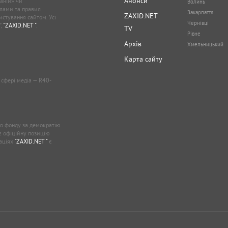
Анонси
аній» чи
Волинь
лами та правил
Закарпаття
ZAXID.NET
стування сайтом. Усі
Чернівці
”,
"ZAXID.NET "
.
TV
Рівне
Архів
Хмельницький
Карта сайту
у сфері медіа — R40-
о фонду за демократію
ає офіційну позицію
каціях
"ZAXID.NET "
є