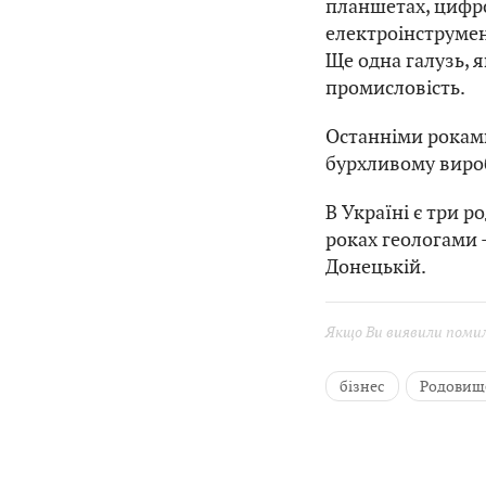
планшетах, цифро
електроінструмент
Ще одна галузь, я
промисловість.
Останніми роками
бурхливому виро
В Україні є три р
роках геологами –
Донецькій.
Якщо Ви виявили помилк
бізнес
Родовищ