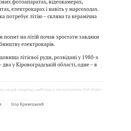
вих фотоапаратах, відеокамерах,
ах, електрокарах і навіть у марсоходах.
ка потребує літію – скляна та керамічна
 попит на літій почав зростати завдяки
бництву електрокарів.
одовища літієвої руди, розвідані у 1980-х
 два у Кіровоградській області, одне – в
у на цій сторінці, виділіть її та натисніть Ctrl+Enter
е
Ігор Кривецький