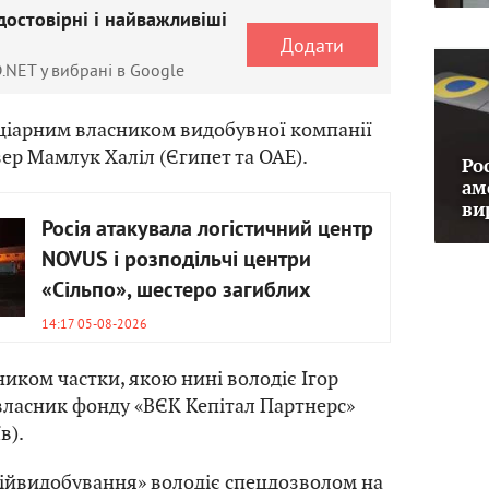
достовірні і найважливіші
Додати
.NET у вибрані в Google
ціарним власником видобувної компанії
ер Мамлук Халіл (Єгипет та ОАЕ).
Ро
ам
ви
Росія атакувала логістичний центр
NOVUS і розподільчі центри
«Сільпо», шестеро загиблих
14:17 05-08-2026
иком частки, якою нині володіє Ігор
власник фонду «ВЄК Кепітал Партнерс»
в).
ійвидобування» володіє спецдозволом на