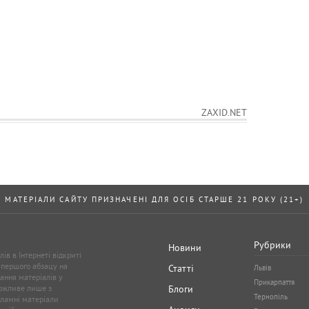
ZAXID.NET
МАТЕРІАЛИ САЙТУ ПРИЗНАЧЕНІ ДЛЯ ОСІБ СТАРШЕ 21 РОКУ (21+)
Рубрики
Новини
ів в Інтернеті відкриті
 першого абзацу на
Статті
Львів
ання матеріалів у
Прикарпаття
можливе лише з
Блоги
Тернопіль
кламні матеріали