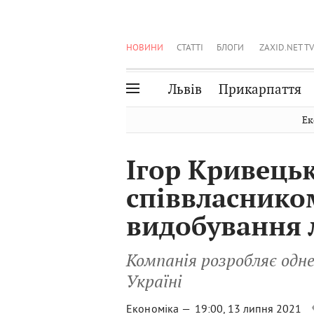
НОВИНИ
СТАТТІ
БЛОГИ
ZAXID.NET TV
Львів
Прикарпаття
Івано-Франківськ
Рівне
Ек
Тернопіль
Львів
Ігор Кривець
Волинь
Чернівці
співвласнико
Закарпаття
Шептицький
видобування 
Компанія розробляє одне
Україні
Економіка —
19:00, 13 липня 2021