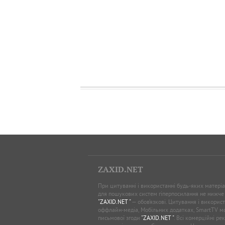
ZAXID.NET
При цитуванні і використанні будь-яких матеріал
для пошукових систем гіперпосилання не нижче
"ZAXID.NET "
— обов’язкові. Цитування і використ
оффлайн-медіа, Мобільних додатках, SmartTV 
письмової згоди
"ZAXID.NET "
. Всі комерційні ре