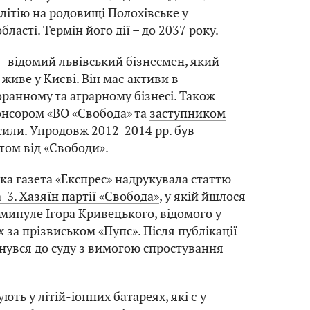
літію на родовищі Полохівське у
бласті. Термін його дії – до 2037 року.
– відомий львівський бізнесмен, який
живе у Києві. Він має активи в
оранному та аграрному бізнесі. Також
онсором «ВО «Свобода» та
заступником
тсили. Упродовж 2012-2014 рр. був
ом від «Свободи».
ька газета «Експрес» надрукувала статтю
-3. Хазяїн партії «Свобода»
, у якій йшлося
минуле Ігора Кривецького, відомого у
 за прізвиськом «Пупс». Після публікації
увся до суду з вимогою спростування
ють у літій-іонних батареях, які є у