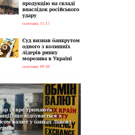
продукцію на складі
внаслідок російського
удару
сьогодні, 11:17
Суд визнав банкрутом
одного з колишніх
лідерів ринку
морозива в Україні
сьогодні, 09:30
лар і євро тримають
зиції: що відбувається з
рсом валют у банках Львова
серпня