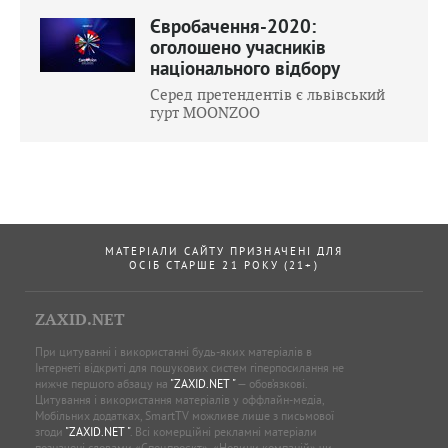
Євробачення-2020:
оголошено учасників
національного відбору
Серед претендентів є львівський
гурт MOONZOO
МАТЕРІАЛИ САЙТУ ПРИЗНАЧЕНІ ДЛЯ
ОСІБ СТАРШЕ 21 РОКУ (21+)
ZAXID.NET
При цитуванні і використанні будь-яких матеріалів в
Інтернеті відкриті для пошукових систем гіперпосилання не
нижче першого абзацу на
"ZAXID.NET "
— обов’язкові.
Цитування і використання матеріалів у оффлайн-медіа,
Мобільних додатках, SmartTV можливе лише з письмової
згоди
"ZAXID.NET "
. Всі комерційні рекламні матеріали
позначені словами «Спецпроєкт», «Новини компаній» чи