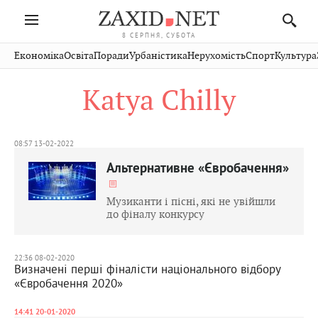
8 СЕРПНЯ, СУБОТА
Івано-
Публікації
Авто
Словко
Культура
Економіка
Освіта
Поради
Урбаністика
Нерухомість
Спорт
Культура
Стрий
Рівне
Франківськ
Світ
Економіка
Рецепти
Здоров'я
Дрогобич
Львів
Тернопіль
Katya Chilly
Кіно
Дім
Спорт
Краєзнавство
Хмельницький
Чернівці
Волинь
Фото
Освіта
Нерухомість
Домашні
Вінниця
Шептицький
Закарпаття
тварини
08:57 13-02-2022
Альтернативне «Євробачення»
Музиканти і пісні, які не увійшли
до фіналу конкурсу
22:36 08-02-2020
Визначені перші фіналісти національного відбору
«Євробачення 2020»
14:41 20-01-2020