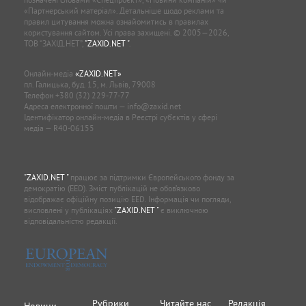
«Партнерський матеріал». Детальніше щодо реклами та
правил цитування можна ознайомитись в правилах
користування сайтом. Усі права захищені. © 2005—2026,
ТОВ “ЗАХІД.НЕТ”,
"ZAXID.NET "
.
Онлайн-медіа
«ZAXID.NET»
пл. Галицька, буд. 15, м. Львів, 79008
Телефон
+380 (32) 229-77-77
Адреса електронної пошти —
info@zaxid.net
Ідентифікатор онлайн-медіа в Реєстрі суб'єктів у сфері
медіа — R40-06155
"ZAXID.NET "
працює за підтримки Європейського фонду за
демократію (EED). Зміст публікацій не обов’язково
відображає офіційну позицію EED. Інформація чи погляди,
висловлені у публікаціях
"ZAXID.NET "
є виключною
відповідальністю редакції.
Рубрики
Читайте нас
Редакція