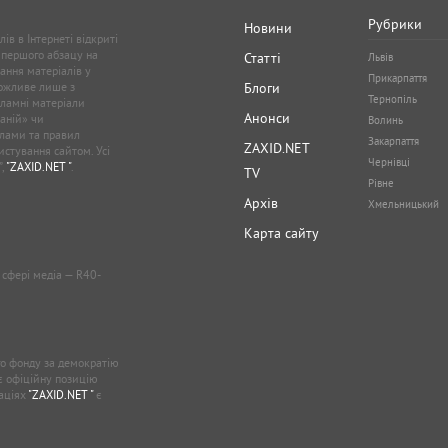
Рубрики
Новини
ів в Інтернеті відкриті
 першого абзацу на
Статті
Львів
ання матеріалів у
Прикарпаття
можливе лише з
Блоги
Тернопіль
кламні матеріали
Анонси
аній» чи
Волинь
лами та правил
Закарпаття
ZAXID.NET
стування сайтом. Усі
Чернівці
”,
"ZAXID.NET "
.
TV
Рівне
Архів
Хмельницький
Карта сайту
у сфері медіа — R40-
о фонду за демократію
ає офіційну позицію
каціях
"ZAXID.NET "
є