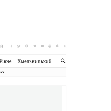
ІЙ
Рівне
Хмельницький
Словко
Культура
вʼя
Рецепти
Здоров'я
Спорт
Краєзнавство
Нерухомість
Домашні тварини