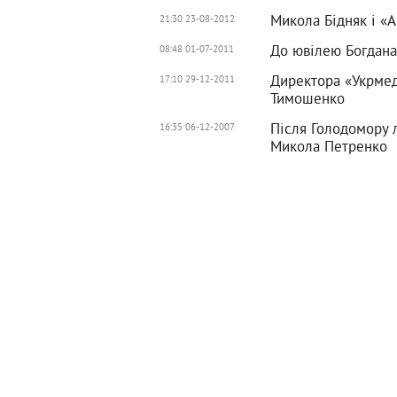
Микола Бідняк і «
21:30 23-08-2012
До ювілею Богдана
08:48 01-07-2011
Директора «Укрмед
17:10 29-12-2011
Тимошенко
Після Голодомору 
16:35 06-12-2007
Микола Петренко