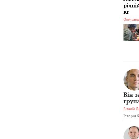
річні
кг
Олександ
Він 
груп
Віталій Д
Історія 