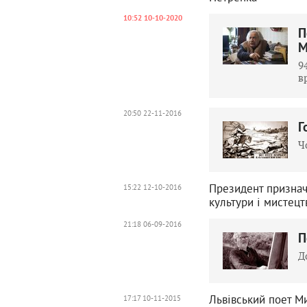
10:52 10-10-2020
П
М
9
в
20:50 22-11-2016
Г
Ч
Президент признач
15:22 12-10-2016
культури і мистецт
21:18 06-09-2016
П
Д
Львівський поет М
17:17 10-11-2015