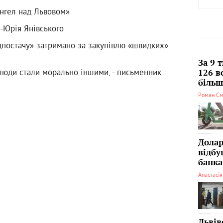
Ангел над Львовом»
-Юрія Янівського
постачу» затримано за закупівлю «швидких»
За 9 
люди стали морально іншими, - письменник
126 в
більші
Роман См
Долар
відбу
банка
Анастасі
Львів