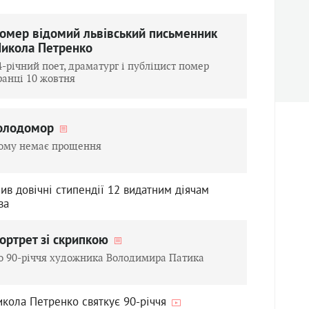
омер відомий львівський письменник
икола Петренко
4-річний поет, драматург і публіцист помер
ранці 10 жовтня
олодомор
ому немає прощення
ив довічні стипендії 12 видатним діячам
ва
ортрет зі скрипкою
о 90-річчя художника Володимира Патика
икола Петренко святкує 90-річчя