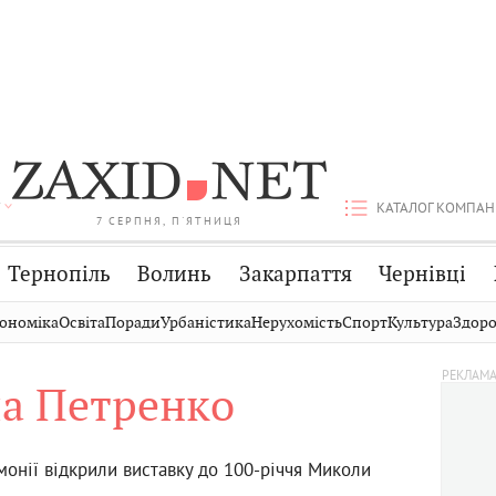
КАТАЛОГ КОМПАН
7 СЕРПНЯ, П'ЯТНИЦЯ
Тернопіль
Волинь
Закарпаття
Чернівці
Стрий
Публікації
Авто
ономіка
Освіта
Поради
Урбаністика
Нерухомість
Спорт
Культура
Здоро
Дрогобич
Світ
Економіка
а Петренко
Хмельницький
Кіно
Дім
Вінниця
Фото
Освіта
монії відкрили виставку до 100-річчя Миколи