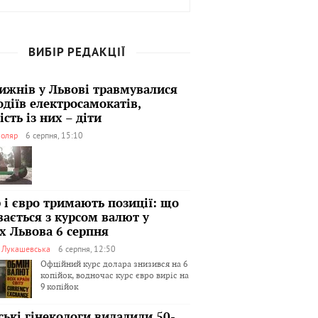
ВИБІР РЕДАКЦІЇ
тижнів у Львові травмувалися
одіїв електросамокатів,
сть із них – діти
оляр
6 серпня, 15:10
 і євро тримають позиції: що
вається з курсом валют у
х Львова 6 серпня
я Лукашевська
6 серпня, 12:50
Офційний курс долара знизився на 6
копійок, водночас курс євро виріс на
9 копійок
ські гінекологи видалили 50-