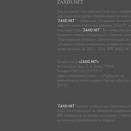
ZAXID.NET
При цитуванні і використанні будь-яких матеріал
для пошукових систем гіперпосилання не нижче
"ZAXID.NET "
— обов’язкові. Цитування і використ
оффлайн-медіа, Мобільних додатках, SmartTV 
письмової згоди
"ZAXID.NET "
. Всі комерційні ре
позначені словами «Спецпроєкт», «Новини комп
«Партнерський матеріал». Детальніше щодо рек
цитування можна ознайомитись в правилах кори
права захищені. © 2005—2026, ТОВ “ЗАХІД.НЕТ
Онлайн-медіа
«ZAXID.NET»
пл. Галицька, буд. 15, м. Львів, 79008
Телефон
+380 (32) 229-77-77
Адреса електронної пошти —
info@zaxid.net
Ідентифікатор онлайн-медіа в Реєстрі суб'єктів 
06155
"ZAXID.NET "
працює за підтримки Європейськог
(EED). Зміст публікацій не обов’язково відображ
EED. Інформація чи погляди, висловлені у публі
виключною відповідальністю редакції.