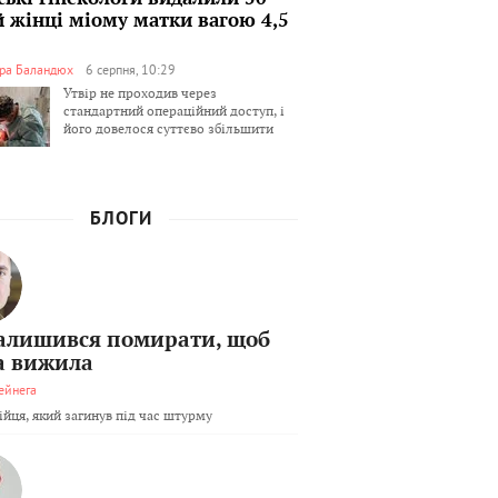
й жінці міому матки вагою 4,5
ра Баландюх
6 серпня, 10:29
Утвір не проходив через
стандартний операційний доступ, і
його довелося суттєво збільшити
БЛОГИ
залишився помирати, щоб
а вижила
ейнега
бійця, який загинув під час штурму