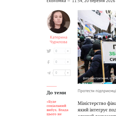
Економіка —
11:54, 20 березня 2026
Катерина
Чурилова
0
0
0
фото
ілюстративне, «РБК
Протести підприємці
До теми
«Буде
Міністерство фін
соціальний
який інтегрує по
вибух. Влада
цього не