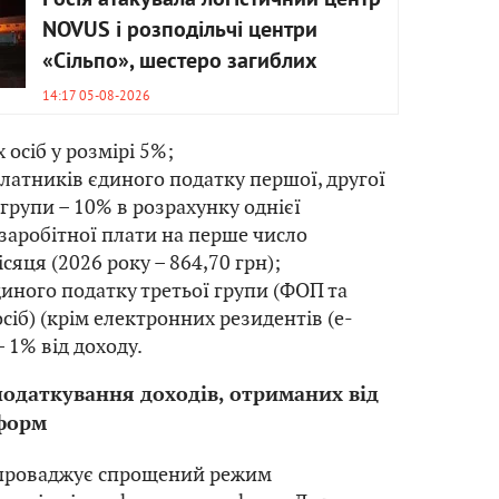
NOVUS і розподільчі центри
«Сільпо», шестеро загиблих
14:17 05-08-2026
 осіб у розмірі 5%;
латників єдиного податку першої, другої
 групи – 10% в розрахунку однієї
заробітної плати на перше число
сяця (2026 року – 864,70 грн);
иного податку третьої групи (ФОП та
іб) (крім електронних резидентів (е-
– 1% від доходу.
одаткування доходів, отриманих від
форм
проваджує спрощений режим