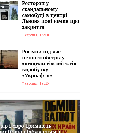
Ресторан у
скандальному
самобуді в центрі
Львова повідомив про
закриття
7 серпня, 18:10
Росіяни під час
нічного обстрілу
знищили сім об’єктів
видобутку
«Укрнафти»
7 серпня, 17:45
лар і євро тримають
зиції: що відбувається з