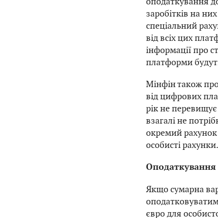
оподаткування до
заробітків на ни
спеціальний раху
від всіх цих пла
інформації про ст
платформи будуть
Мінфін також про
від цифрових пла
рік не перевищує
взагалі не потріб
окремий рахунок
особисті рахунки
Оподаткування 
Якщо сумарна вар
оподатковуватим
євро для особист