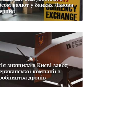
рсом валют у банках Львова
серпня
сія знищила в Києві завод
ериканської компанії з
робництва дронів