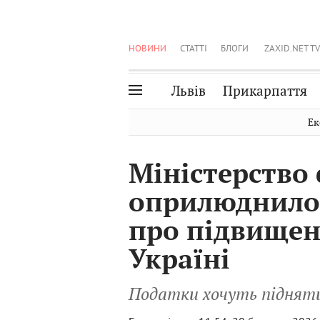
НОВИНИ
СТАТТІ
БЛОГИ
ZAXID.NET TV
Львів
Прикарпаття
Івано-Франківськ
Рівне
Ек
Тернопіль
Львів
Міністерство 
Волинь
Чернівці
оприлюднило
Закарпаття
Шептицький
про підвищен
Україні
Податки хочуть підняти 