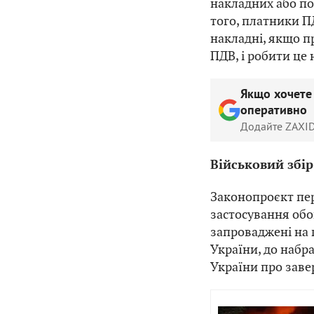
накладних або пом
того, платники П
накладні, якщо п
ПДВ, і робити це 
Якщо хочете
оперативно
Додайте ZAXID
Військовий збір
Законопроєкт пе
застосування обов
запроваджені на п
України, до набр
України про заве