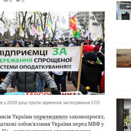
0
0
-Україна»
в у 2020 році проти звуження застосування ССО
ансів України
оприлюднило
законопроєкт,
даткові зобов’язання України перед МВФ у
До
по