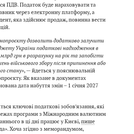
ся ПДВ. Податок буде нараховувати та
авник через електронну платформу, а
ент, яка здійснює продаж, повинна вести
цій.
нопроєкту дозволить додатково залучити
джету України податкові надходження в
 млрд грн в розрахунку на рік та запобігти
нь військового збору після припинення або
ого стану
», — йдеться у пояснювальній
опроєкту. Як вказане в документах
нована дата набуття змін – 1 січня 2027
ться ключові податкові зобов’язання, які
 межах програми з Міжнародним валютним
аннього в ці дні працює у Києві,
пише
да». Хоча згідно з меморандумом,