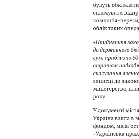
будуть обкладати
сплачувати відпр
компанія-нерезид
облік таких опера
«
Прийняття зако
до державного бю
сумі приблизно 60
втратам надходже
скасування воєнн
записці до закон
міністерства, пла
року.
У документі містя
Україна взяла в
фондом, місія ост
«Українська прав