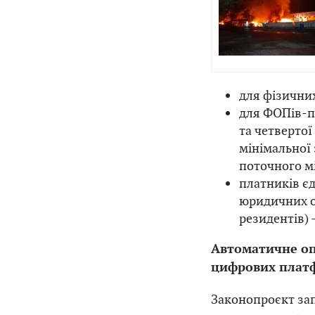
для фізичних
для ФОПів-п
та четвертої
мінімальної 
поточного мі
платників єд
юридичних ос
резидентів) 
Автоматичне оп
цифрових плат
Законопроєкт за