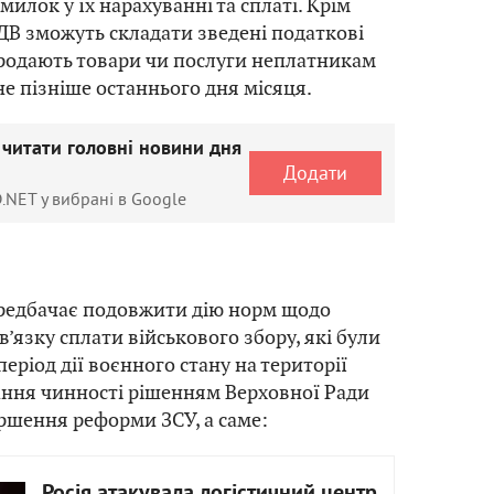
илок у їх нарахуванні та сплаті. Крім
ДВ зможуть складати зведені податкові
родають товари чи послуги неплатникам
не пізніше останнього дня місяця.
 читати головні новини дня
Додати
.NET у вибрані в Google
редбачає подовжити дію норм щодо
’язку сплати військового збору, які були
еріод дії воєнного стану на території
ання чинності рішенням Верховної Ради
ршення реформи ЗСУ, а саме:
Росія атакувала логістичний центр