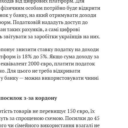
ходів від цифрових платформ. Для
х фізичним особам потрібно буде відкрити
нок у банку, на який отримувати доходи
тформ. Податковій нададуть доступ до
ан таких рахунків, а самі цифрові
 звітувати за заробітки українців на них.
понує знизити ставку податку на доходи
тформ із 18% до 5%. Якщо сума доходу за
 еквівалент 2000 євро, платити податок
но. Для цього не треба відкривати
 у банку — можна використовувати чинні
.
посилок з-за кордону
тість товарів не перевищує 150 євро, їх
уть за спрощеною схемою. Посилки до 45
ого чи сімейного використання взагалі не