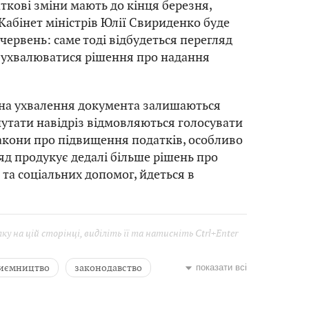
аткові зміни мають до кінця березня,
 Кабінет міністрів Юлії Свириденко буде
червень: саме тоді відбудеться перегляд
 ухвалюватися рішення про надання
 на ухвалення документа залишаються
утати навідріз відмовляються голосувати
акони про підвищення податків, особливо
ряд продукує дедалі більше рішень про
 та соціальних допомог, йдеться в
у на цій сторінці, виділіть її та натисніть Ctrl+Enter
иємництво
законодавство
показати всі
во фінансів