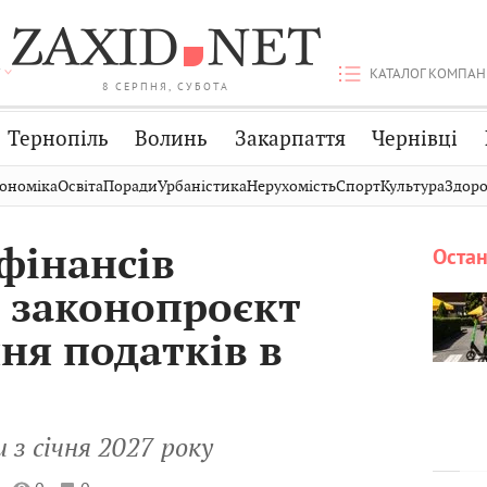
КАТАЛОГ КОМПАН
8 СЕРПНЯ, СУБОТА
Тернопіль
Волинь
Закарпаття
Чернівці
Стрий
Публікації
Авто
ономіка
Освіта
Поради
Урбаністика
Нерухомість
Спорт
Культура
Здоро
Дрогобич
Світ
Економіка
фінансів
Остан
Хмельницький
Кіно
Дім
 законопроєкт
Вінниця
Фото
Освіта
ня податків в
з січня 2027 року