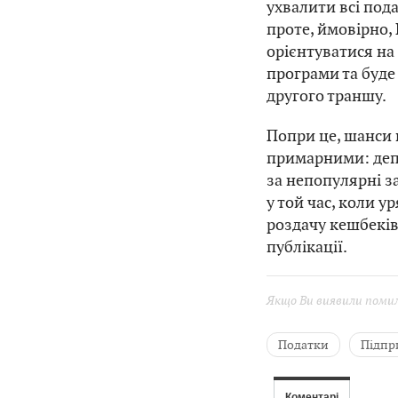
ухвалити всі под
проте, ймовірно,
орієнтуватися на 
програми та буде
другого траншу.
Попри це, шанси
примарними: деп
за непопулярні з
у той час, коли у
роздачу кешбеків
публікації.
Якщо Ви виявили помилк
Податки
Підпр
ПДВ
Міністерст