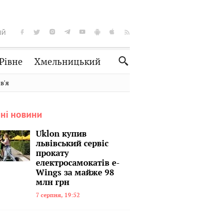
ІЙ
Рівне
Хмельницький
Словко
Культура
вʼя
Рецепти
Здоров'я
ні новини
Спорт
Краєзнавство
Нерухомість
Домашні тварини
Uklon купив
львівський сервіс
прокату
електросамокатів e-
Wings за майже 98
млн грн
7 серпня, 19:52