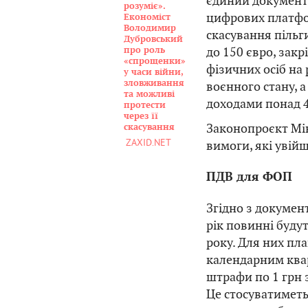
єдиний документ
розуміє».
цифрових платфор
Економіст
Володимир
скасування пільг
Дубровський
до 150 євро, зак
про роль
«спрощенки»
фізичних осіб на 
у часи війни,
зловживання
воєнного стану, 
та можливі
доходами понад 4
протести
через її
Законопроєкт Мін
скасування
ZAXID.NET
вимоги, які увій
ПДВ для ФОП
Згідно з докумен
рік повинні буду
року. Для них пл
календарним квар
штрафи по 1 грн 
Це стосуватиметь