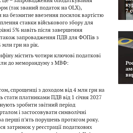
. Це – запровадження оподаткування
ку
м (так званий податок на OLX),
7 
и на безмитне ввезення посилок вартістю
ріплення ставки військового збору для
рівні 5% навіть після завершення
а також запровадження ПДВ для ФОПів з
 млн грн на рік.
фіну містить чотири ключові податкові
шли до меморандуму з МВФ:
Ро
ам
ви
том, спрощенці з доходом від 4 млн грн на
ть стати платниками ПДВ від 1 січня 2027
анують зробити звітний період
талом і застосовувати символічні
за перші п’ять порушень протягом року.
ся затримок у реєстрації податкових