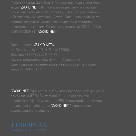
Мобільних додатках, SmartTV можливе лише з письмової
згоди
"ZAXID.NET "
. Всі комерційні рекламні матеріали
позначені словами «Спецпроєкт», «Новини компаній» чи
«Партнерський матеріал». Детальніше щодо реклами та
правил цитування можна ознайомитись в правилах
користування сайтом. Усі права захищені. © 2005—2026,
ТОВ “ЗАХІД.НЕТ”,
"ZAXID.NET "
.
Онлайн-медіа
«ZAXID.NET»
пл. Галицька, буд. 15, м. Львів, 79008
Телефон
+380 (32) 229-77-77
Адреса електронної пошти —
info@zaxid.net
Ідентифікатор онлайн-медіа в Реєстрі суб'єктів у сфері
медіа — R40-06155
"ZAXID.NET "
працює за підтримки Європейського фонду за
демократію (EED). Зміст публікацій не обов’язково
відображає офіційну позицію EED. Інформація чи погляди,
висловлені у публікаціях
"ZAXID.NET "
є виключною
відповідальністю редакції.