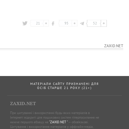
21
95
52
ZAXID.NET
МАТЕРІАЛИ САЙТУ ПРИЗНАЧЕНІ ДЛЯ
ОСІБ СТАРШЕ 21 РОКУ (21+)
ZAXID.NET
При цитуванні і використанні будь-яких матеріалів в
Інтернеті відкриті для пошукових систем гіперпосилання не
нижче першого абзацу на
"ZAXID.NET "
— обов’язкові.
Цитування і використання матеріалів у оффлайн-медіа,