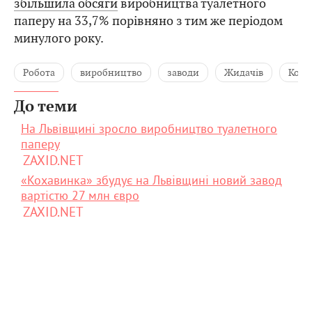
збільшила обсяги
виробництва туалетного
паперу на 33,7% порівняно з тим же періодом
минулого року.
Робота
виробництво
заводи
Жидачів
Коха
До теми
На Львівщині зросло виробництво туалетного
паперу
ZAXID.NET
«Кохавинка» збудує на Львівщині новий завод
вартістю 27 млн євро
ZAXID.NET