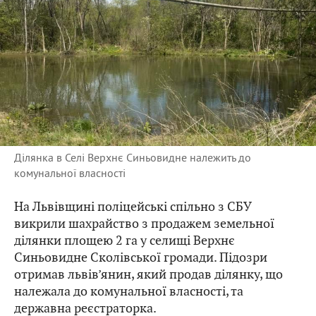
Ділянка в Селі Верхнє Синьовидне належить до
комунальної власності
На Львівщині поліцейські спільно з СБУ
викрили шахрайство з продажем земельної
ділянки площею 2 га у селищі Верхнє
Синьовидне Сколівської громади. Підозри
отримав львів’янин, який продав ділянку, що
належала до комунальної власності, та
державна реєстраторка.