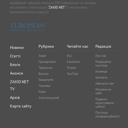
відображає офіційну позицію EED. Інформація чи погляди,
висловлені у публікаціях
"ZAXID.NET "
є виключною
відповідальністю редакції.
Рубрики
Читайте нас
Редакція
Новини
Статті
Львів
Rss
Про нас
Прикарпаття
Facebook
Редакційна
Блоги
політика
Тернопіль
Twitter
Команда
Анонси
Волинь
YouTube
Контакти
Закарпаття
ZAXID.NET
Напишіть нам
Чернівці
TV
Реклама на
Рівне
сайті
Архів
Хмельницький
Правила
користування
Карта сайту
сайтом
Політика
конфіденційності