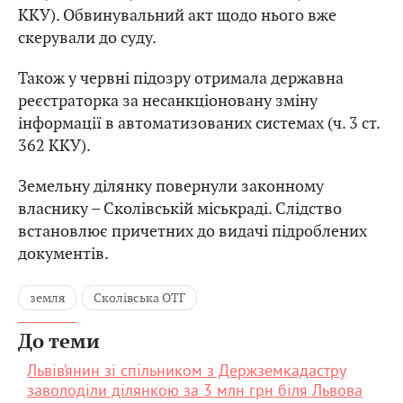
ККУ). Обвинувальний акт щодо нього вже
скерували до суду.
Також у червні підозру отримала державна
реєстраторка за несанкціоновану зміну
інформації в автоматизованих системах (ч. 3 ст.
362 ККУ).
Земельну ділянку повернули законному
власнику – Сколівській міськраді. Слідство
встановлює причетних до видачі підроблених
документів.
земля
Сколівська ОТГ
До теми
Львів’янин зі спільником з Держземкадастру
заволоділи ділянкою за 3 млн грн біля Львова