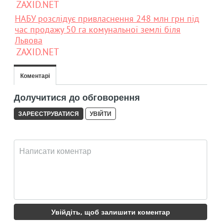
ZAXID.NET
НАБУ розслідує привласнення 248 млн грн під
час продажу 50 га комунальної землі біля
Львова
ZAXID.NET