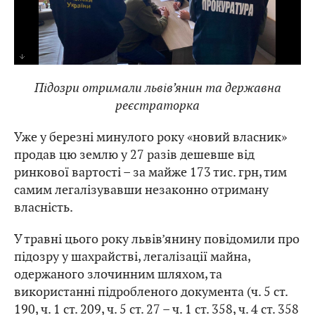
Підозри отримали львів’янин та державна
реєстраторка
Уже у березні минулого року «новий власник»
продав цю землю у 27 разів дешевше від
ринкової вартості – за майже 173 тис. грн, тим
самим легалізувавши незаконно отриману
власність.
У травні цього року львів’янину повідомили про
підозру у шахрайстві, легалізації майна,
одержаного злочинним шляхом, та
використанні підробленого документа (ч. 5 ст.
190, ч. 1 ст. 209, ч. 5 ст. 27 – ч. 1 ст. 358, ч. 4 ст. 358