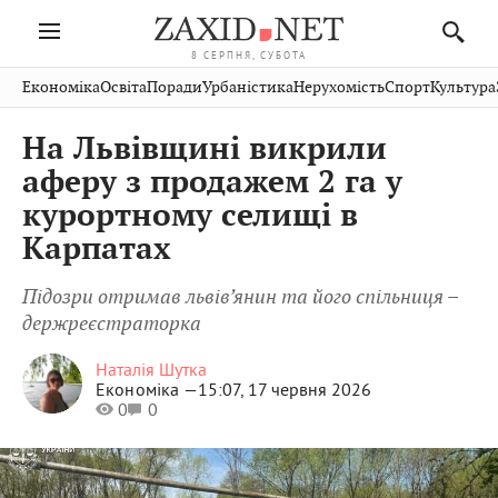
8 СЕРПНЯ, СУБОТА
Івано-
Публікації
Авто
Словко
Культура
Економіка
Освіта
Поради
Урбаністика
Нерухомість
Спорт
Культура
Стрий
Рівне
Франківськ
Світ
Економіка
Рецепти
Здоров'я
Дрогобич
Львів
Тернопіль
На Львівщині викрили
Кіно
Дім
Спорт
Краєзнавство
Хмельницький
Чернівці
Волинь
аферу з продажем 2 га у
Фото
Освіта
Нерухомість
Домашні
Вінниця
Шептицький
курортному селищі в
Закарпаття
тварини
Карпатах
Підозри отримав львів’янин та його спільниця –
держреєстраторка
Наталія Шутка
Економіка —
15:07, 17 червня 2026
0
0