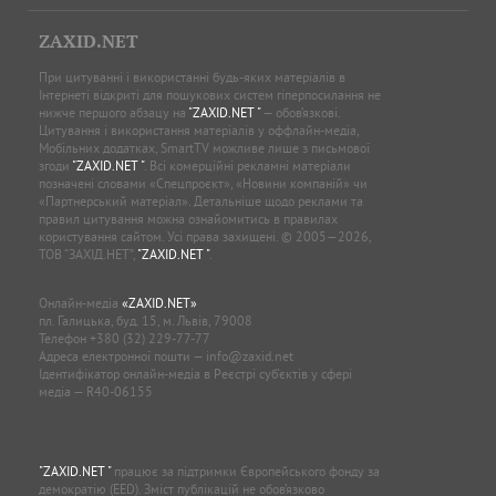
ZAXID.NET
При цитуванні і використанні будь-яких матеріалів в
Інтернеті відкриті для пошукових систем гіперпосилання не
нижче першого абзацу на
"ZAXID.NET "
— обов’язкові.
Цитування і використання матеріалів у оффлайн-медіа,
Мобільних додатках, SmartTV можливе лише з письмової
згоди
"ZAXID.NET "
. Всі комерційні рекламні матеріали
позначені словами «Спецпроєкт», «Новини компаній» чи
«Партнерський матеріал». Детальніше щодо реклами та
правил цитування можна ознайомитись в правилах
користування сайтом. Усі права захищені. © 2005—2026,
ТОВ “ЗАХІД.НЕТ”,
"ZAXID.NET "
.
Онлайн-медіа
«ZAXID.NET»
пл. Галицька, буд. 15, м. Львів, 79008
Телефон
+380 (32) 229-77-77
Адреса електронної пошти —
info@zaxid.net
Ідентифікатор онлайн-медіа в Реєстрі суб'єктів у сфері
медіа — R40-06155
"ZAXID.NET "
працює за підтримки Європейського фонду за
демократію (EED). Зміст публікацій не обов’язково