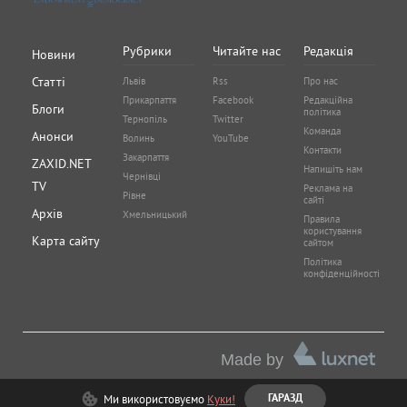
Рубрики
Читайте нас
Редакція
Новини
Статті
Львів
Rss
Про нас
Прикарпаття
Facebook
Редакційна
Блоги
політика
Тернопіль
Twitter
Команда
Анонси
Волинь
YouTube
Контакти
Закарпаття
ZAXID.NET
Напишіть нам
Чернівці
TV
Реклама на
Рівне
сайті
Архів
Хмельницький
Правила
користування
Карта сайту
сайтом
Політика
конфіденційності
Made by
Ми використовуємо
Куки!
ГАРАЗД