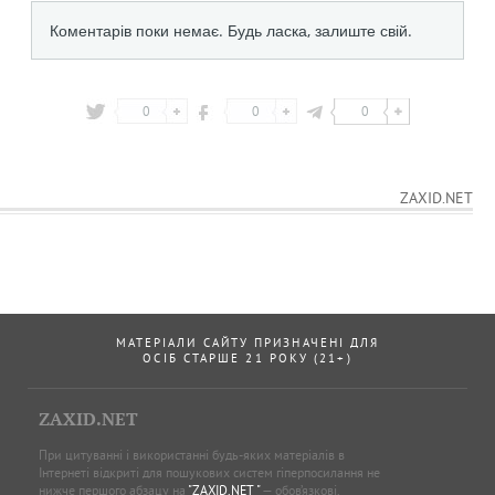
0
0
0
ZAXID.NET
МАТЕРІАЛИ САЙТУ ПРИЗНАЧЕНІ ДЛЯ
ОСІБ СТАРШЕ 21 РОКУ (21+)
ZAXID.NET
При цитуванні і використанні будь-яких матеріалів в
Інтернеті відкриті для пошукових систем гіперпосилання не
нижче першого абзацу на
"ZAXID.NET "
— обов’язкові.