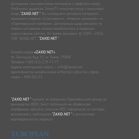
Цитування і використання матеріалів у оффлайн-медіа,
Мобільних додатках, SmartTV можливе лише з письмової
згоди
"ZAXID.NET "
. Всі комерційні рекламні матеріали
позначені словами «Спецпроєкт», «Новини компаній» чи
«Партнерський матеріал». Детальніше щодо реклами та
правил цитування можна ознайомитись в правилах
користування сайтом. Усі права захищені. © 2005—2026,
ТОВ “ЗАХІД.НЕТ”,
"ZAXID.NET "
.
Онлайн-медіа
«ZAXID.NET»
пл. Галицька, буд. 15, м. Львів, 79008
Телефон
+380 (32) 229-77-77
Адреса електронної пошти —
info@zaxid.net
Ідентифікатор онлайн-медіа в Реєстрі суб'єктів у сфері
медіа — R40-06155
"ZAXID.NET "
працює за підтримки Європейського фонду за
демократію (EED). Зміст публікацій не обов’язково
відображає офіційну позицію EED. Інформація чи погляди,
висловлені у публікаціях
"ZAXID.NET "
є виключною
відповідальністю редакції.