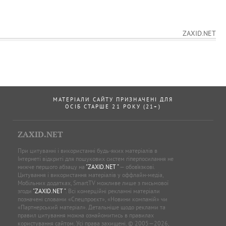
ZAXID.NET
МАТЕРІАЛИ САЙТУ ПРИЗНАЧЕНІ ДЛЯ
ОСІБ СТАРШЕ 21 РОКУ (21+)
ZAXID.NET
При цитуванні і використанні будь-яких матеріалів в
Інтернеті відкриті для пошукових систем гіперпосилання не
нижче першого абзацу на
"ZAXID.NET "
— обов’язкові.
Цитування і використання матеріалів у оффлайн-медіа,
Мобільних додатках, SmartTV можливе лише з письмової
згоди
"ZAXID.NET "
. Всі комерційні рекламні матеріали
позначені словами «Спецпроєкт», «Новини компаній» чи
«Партнерський матеріал». Детальніше щодо реклами та
правил цитування можна ознайомитись в правилах
користування сайтом. Усі права захищені. © 2005—2026,