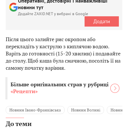
Оперативні, достовірні і найважливіші
новини тут
Додайте ZAXID.NET у вибрані в Google
Додати
Після цього залийте рис окропом або
перекладіть у каструлю з киплячою водою.
Варіть до готовності (15-20 хвилин) і подавайте
до столу. Щоб каша була смачною, посоліть її на
самому початку варіння.
Більше оригінальних страв у рубриці
«Рецепти»
Новини Івано-Франківська
Новини Волині
Новини Ч
До теми