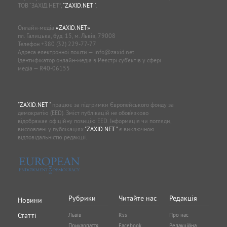
ТОВ “ЗАХІД.НЕТ”,
"ZAXID.NET "
.
Онлайн-медіа
«ZAXID.NET»
пл. Галицька, буд. 15, м. Львів, 79008
Телефон
+380 (32) 229-77-77
Адреса електронної пошти —
info@zaxid.net
Ідентифікатор онлайн-медіа в Реєстрі суб'єктів у сфері
медіа — R40-06155
"ZAXID.NET "
працює за підтримки Європейського фонду за
демократію (EED). Зміст публікацій не обов’язково
відображає офіційну позицію EED. Інформація чи погляди,
висловлені у публікаціях
"ZAXID.NET "
є виключною
відповідальністю редакції.
Рубрики
Читайте нас
Редакція
Новини
Статті
Львів
Rss
Про нас
Прикарпаття
Facebook
Редакційна