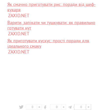
Як смачно приготувати рис: поради від шеф-
кухаря
ZAXID.NET
Варити, запікати чи тушкувати: як правильно
готувати нут
ZAXID.NET
Як приготувати кускус: прості поради для
ідеального смаку
ZAXID.NET
0
0
0