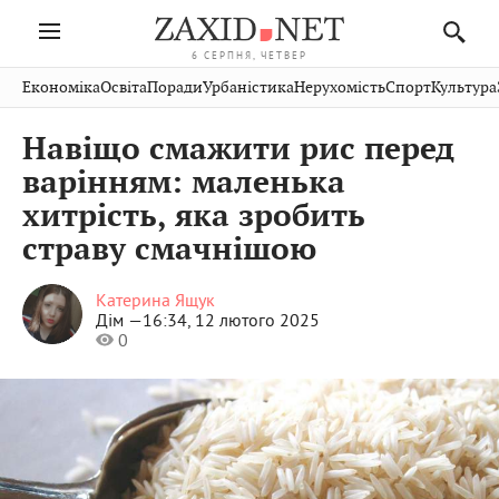
6 СЕРПНЯ, ЧЕТВЕР
Івано-
Публікації
Авто
Словко
Культура
Економіка
Освіта
Поради
Урбаністика
Нерухомість
Спорт
Культура
Стрий
Рівне
Франківськ
Світ
Економіка
Рецепти
Здоров'я
Дрогобич
Львів
Тернопіль
Навіщо смажити рис перед
Кіно
Дім
Спорт
Краєзнавство
Хмельницький
Чернівці
Волинь
варінням: маленька
Фото
Освіта
Нерухомість
Домашні
Вінниця
Шептицький
хитрість, яка зробить
Закарпаття
тварини
страву смачнішою
Катерина Ящук
Дім —
16:34, 12 лютого 2025
0