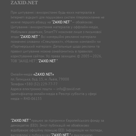
ZAXID.NET
При цитуванні і використанні будь-яких матеріалів в
Інтернеті відкриті для пошукових систем гіперпосилання не
нижче першого абзацу на
"ZAXID.NET "
— обов’язкові.
Цитування і використання матеріалів у оффлайн-медіа,
Мобільних додатках, SmartTV можливе лише з письмової
згоди
"ZAXID.NET "
. Всі комерційні рекламні матеріали
позначені словами «Спецпроєкт», «Новини компаній» чи
«Партнерський матеріал». Детальніше щодо реклами та
правил цитування можна ознайомитись в правилах
користування сайтом. Усі права захищені. © 2005—2026,
ТОВ “ЗАХІД.НЕТ”,
"ZAXID.NET "
.
Онлайн-медіа
«ZAXID.NET»
пл. Галицька, буд. 15, м. Львів, 79008
Телефон
+380 (32) 229-77-77
Адреса електронної пошти —
info@zaxid.net
Ідентифікатор онлайн-медіа в Реєстрі суб'єктів у сфері
медіа — R40-06155
"ZAXID.NET "
працює за підтримки Європейського фонду за
демократію (EED). Зміст публікацій не обов’язково
відображає офіційну позицію EED. Інформація чи погляди,
висловлені у публікаціях
"ZAXID.NET "
є виключною