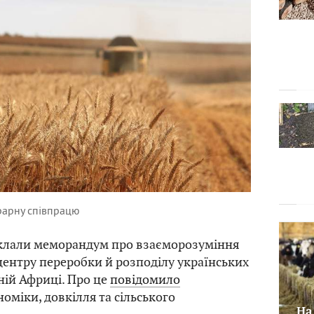
рарну співпрацю
уклали меморандум про взаєморозуміння
ентру переробки й розподілу українських
дній Африці. Про це
повідомило
оміки, довкілля та сільського
На