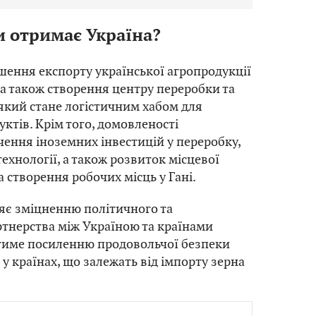
и отримає Україна?
ьшення експорту української агропродукції
 а також створення центру переробки та
 який стане логістичним хабом для
уктів. Крім того, домовленості
чення іноземних інвестицій у переробку,
технології, а також розвиток місцевої
 створення робочих місць у Гані.
яє зміцненню політичного та
тнерства між Україною та країнами
тиме посиленню продовольчої безпеки
 у країнах, що залежать від імпорту зерна