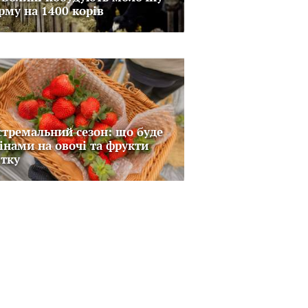
рму на 1400 корів
стремальний сезон: що буде
цінами на овочі та фрукти
ітку