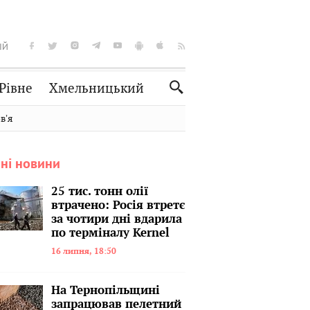
ІЙ
Рівне
Хмельницький
Словко
Культура
вʼя
Рецепти
Здоров'я
ні новини
Спорт
Краєзнавство
Нерухомість
Домашні тварини
25 тис. тонн олії
втрачено: Росія втретє
за чотири дні вдарила
по терміналу Kernel
16 липня, 18:50
На Тернопільщині
запрацював пелетний