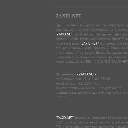
ZAXID.NET
При цитуванні і використанні будь-яких матеріал
для пошукових систем гіперпосилання не нижче
"ZAXID.NET "
— обов’язкові. Цитування і використ
оффлайн-медіа, Мобільних додатках, SmartTV 
письмової згоди
"ZAXID.NET "
. Всі комерційні ре
позначені словами «Спецпроєкт», «Новини комп
«Партнерський матеріал». Детальніше щодо рек
цитування можна ознайомитись в правилах кори
права захищені. © 2005—2026, ТОВ “ЗАХІД.НЕТ
Онлайн-медіа
«ZAXID.NET»
пл. Галицька, буд. 15, м. Львів, 79008
Телефон
+380 (32) 229-77-77
Адреса електронної пошти —
info@zaxid.net
Ідентифікатор онлайн-медіа в Реєстрі суб'єктів 
06155
"ZAXID.NET "
працює за підтримки Європейськог
(EED). Зміст публікацій не обов’язково відображ
EED. Інформація чи погляди, висловлені у публі