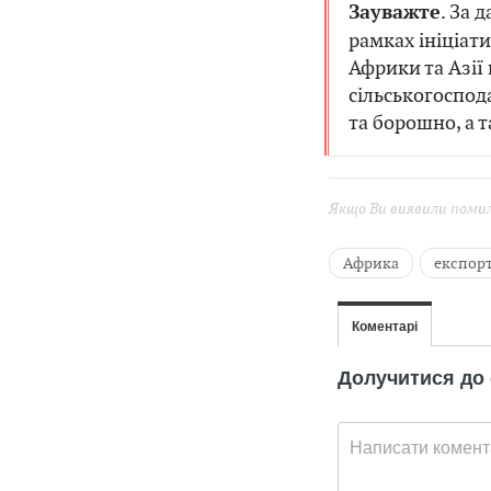
. За 
Зауважте
рамках ініціати
Африки та Азії
сільськогоспод
та борошно, а т
Якщо Ви виявили помилк
Африка
експорт