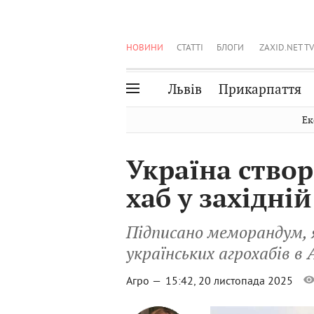
НОВИНИ
СТАТТІ
БЛОГИ
ZAXID.NET TV
Львів
Прикарпаття
Івано-Франківськ
Рівне
Ек
Тернопіль
Львів
Україна ство
Волинь
Чернівці
хаб у західні
Закарпаття
Шептицький
Підписано меморандум, 
українських агрохабів в
Агро —
15:42, 20 листопада 2025