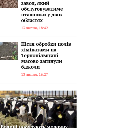
завод, який
обслуговуватиме
пташники у двох
областях
13 липня, 18:42
Після обробки полів
хімікатами на
Тернопільщині
масово загинули
бджоли
13 липня, 16:27
 Волині побудують молочну