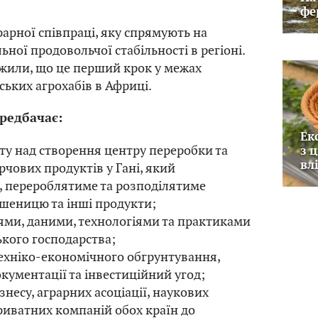
фе
рарної співпраці, яку спрямують на
ної продовольчої стабільності в регіоні.
ажили, що це перший крок у межах
ських агрохабів в Африці.
редбачає:
Ек
ту над створення центру переробки та
з 
вл
рчових продуктів у Гані, який
 перероблятиме та розподілятиме
пшеницю та інші продукти;
ями, даними, технологіями та практиками
ського господарства;
техніко-економічного обгрунтування,
кументації та інвестиційний угод;
знесу, аграрних асоціації, наукових
риватних компаній обох країн до