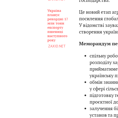
господарства.
Україна
Це новий етап аг
планує
посилення глобаль
рекордні 17
млн тонн
У відомстві заув
експорту
створення україн
пшениці
наступного
року
Меморандум пе
ZAXID.NET
спільну робо
розподілу ха
прийматиме,
українську 
обмін знанн
у сфері сіль
підготовку 
проєктної до
залучення бі
установ та п