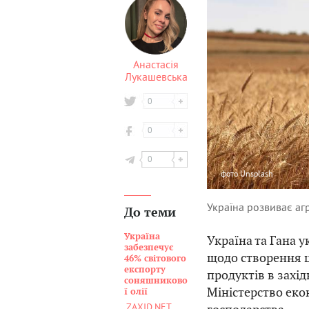
Анастасія
Лукашевська
0
0
0
фото
Unsplash
Україна розвиває аг
До теми
Україна
Україна та Гана 
забезпечує
щодо створення ц
46% світового
експорту
продуктів в захі
соняшниково
Міністерство екон
ї олії
ZAXID.NET