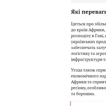
Які переваг
Ідеться про збіл
до країн Африки,
розподілу в Гані,
українських прод
забезпечать залу
логістику та агро
інфраструктури та
Угода також спри
економічного пар
Африки та сприя
регіону, особливо
та борошна.