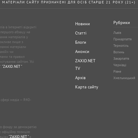
МАТЕРІАЛИ САЙТУ ПРИЗНАЧЕНІ ДЛЯ ОСІБ СТАРШЕ 21 РОКУ (21+)
Рубрики
Новини
ів в Інтернеті відкриті
 першого абзацу на
Статті
Львів
ання матеріалів у
Прикарпаття
можливе лише з
Блоги
Тернопіль
кламні матеріали
Анонси
аній» чи
Волинь
лами та правил
Закарпаття
ZAXID.NET
стування сайтом. Усі
Чернівці
”,
"ZAXID.NET "
.
TV
Рівне
Архів
Хмельницький
Карта сайту
у сфері медіа — R40-
о фонду за демократію
ає офіційну позицію
каціях
"ZAXID.NET "
є