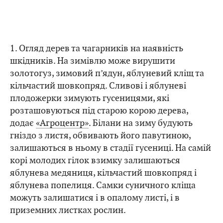
1. Огляд дерев та чагарників на наявність
шкідників. На зимівлю може вирушити
золотогуз, зимовий п’ядун, яблуневий кліщ та
кільчастий шовкопряд. Сливові і яблуневі
плодожерки зимують гусеницями, які
розташовуються під старою корою дерева,
додає
«Агроцентр»
. Білани на зиму будують
гніздо з листя, обвивають його павутиною,
залишаються в ньому в стадії гусениці. На самій
корі молодих гілок взимку залишаються
яблунева медяниця, кільчастий шовкопряд і
яблунева попелиця. Самки суничного кліща
можуть залишатися і в опалому листі, і в
приземних листках рослин.