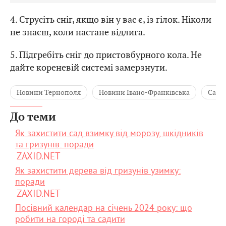
4. Струсіть сніг, якщо він у вас є, із гілок. Ніколи
не знаєш, коли настане відлига.
5. Підгребіть сніг до пристовбурного кола. Не
дайте кореневій системі замерзнути.
Новини Тернополя
Новини Івано-Франківська
Сад
До теми
Як захистити сад взимку від морозу, шкідників
та гризунів: поради
ZAXID.NET
Як захистити дерева від гризунів узимку:
поради
ZAXID.NET
Посівний календар на січень 2024 року: що
робити на городі та садити