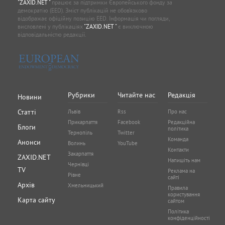
"ZAXID.NET "
працює за підтримки Європейського фонду за
демократію (EED). Зміст публікацій не обов’язково
відображає офіційну позицію EED. Інформація чи погляди,
висловлені у публікаціях
"ZAXID.NET "
є виключною
відповідальністю редакції.
Рубрики
Читайте нас
Редакція
Новини
Статті
Львів
Rss
Про нас
Прикарпаття
Facebook
Редакційна
Блоги
політика
Тернопіль
Twitter
Команда
Анонси
Волинь
YouTube
Контакти
Закарпаття
ZAXID.NET
Напишіть нам
Чернівці
TV
Реклама на
Рівне
сайті
Архів
Хмельницький
Правила
користування
Карта сайту
сайтом
Політика
конфіденційності