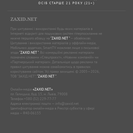
ОСІБ СТАРШЕ 21 РОКУ (21+)
ZAXID.NET
При цитуванні і використанні будь-яких матеріалів в
Інтернеті відкриті для пошукових систем гіперпосилання не
нижче першого абзацу на
"ZAXID.NET "
— обов’язкові.
Цитування і використання матеріалів у оффлайн-медіа,
Мобільних додатках, SmartTV можливе лише з письмової
згоди
"ZAXID.NET "
. Всі комерційні рекламні матеріали
позначені словами «Спецпроєкт», «Новини компаній» чи
«Партнерський матеріал». Детальніше щодо реклами та
правил цитування можна ознайомитись в правилах
користування сайтом. Усі права захищені. © 2005—2026,
ТОВ “ЗАХІД.НЕТ”,
"ZAXID.NET "
.
Онлайн-медіа
«ZAXID.NET»
пл. Галицька, буд. 15, м. Львів, 79008
Телефон
+380 (32) 229-77-77
Адреса електронної пошти —
info@zaxid.net
Ідентифікатор онлайн-медіа в Реєстрі суб'єктів у сфері
медіа — R40-06155