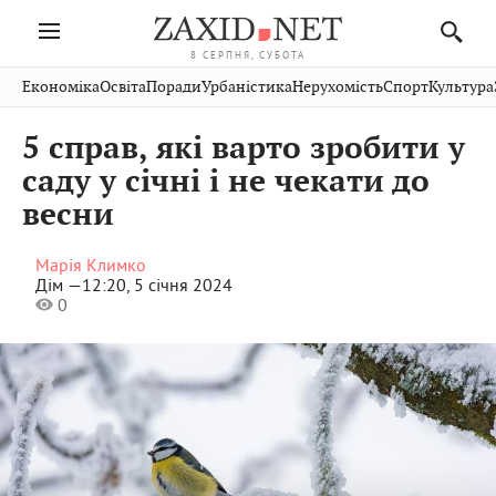
8 СЕРПНЯ, СУБОТА
Івано-
Публікації
Авто
Словко
Культура
Економіка
Освіта
Поради
Урбаністика
Нерухомість
Спорт
Культура
Стрий
Рівне
Франківськ
Світ
Економіка
Рецепти
Здоров'я
Дрогобич
Львів
Тернопіль
5 справ, які варто зробити у
Кіно
Дім
Спорт
Краєзнавство
Хмельницький
Чернівці
Волинь
саду у січні і не чекати до
Фото
Освіта
Нерухомість
Домашні
Вінниця
Шептицький
весни
Закарпаття
тварини
Марія Климко
Дім —
12:20, 5 січня 2024
0