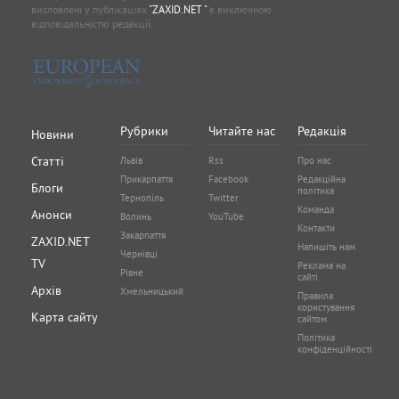
висловлені у публікаціях
"ZAXID.NET "
є виключною
відповідальністю редакції.
Рубрики
Читайте нас
Редакція
Новини
Статті
Львів
Rss
Про нас
Прикарпаття
Facebook
Редакційна
Блоги
політика
Тернопіль
Twitter
Команда
Анонси
Волинь
YouTube
Контакти
Закарпаття
ZAXID.NET
Напишіть нам
Чернівці
TV
Реклама на
Рівне
сайті
Архів
Хмельницький
Правила
користування
Карта сайту
сайтом
Політика
конфіденційності