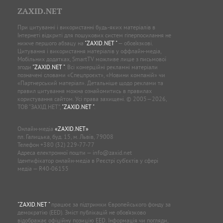
ZAXID.NET
При цитуванні і використанні будь-яких матеріалів в
Інтернеті відкриті для пошукових систем гіперпосилання не
нижче першого абзацу на
"ZAXID.NET "
— обов’язкові.
Цитування і використання матеріалів у оффлайн-медіа,
Мобільних додатках, SmartTV можливе лише з письмової
згоди
"ZAXID.NET "
. Всі комерційні рекламні матеріали
позначені словами «Спецпроєкт», «Новини компаній» чи
«Партнерський матеріал». Детальніше щодо реклами та
правил цитування можна ознайомитись в правилах
користування сайтом. Усі права захищені. © 2005—2026,
ТОВ “ЗАХІД.НЕТ”,
"ZAXID.NET "
.
Онлайн-медіа
«ZAXID.NET»
пл. Галицька, буд. 15, м. Львів, 79008
Телефон
+380 (32) 229-77-77
Адреса електронної пошти —
info@zaxid.net
Ідентифікатор онлайн-медіа в Реєстрі суб'єктів у сфері
медіа — R40-06155
"ZAXID.NET "
працює за підтримки Європейського фонду за
демократію (EED). Зміст публікацій не обов’язково
відображає офіційну позицію EED. Інформація чи погляди,