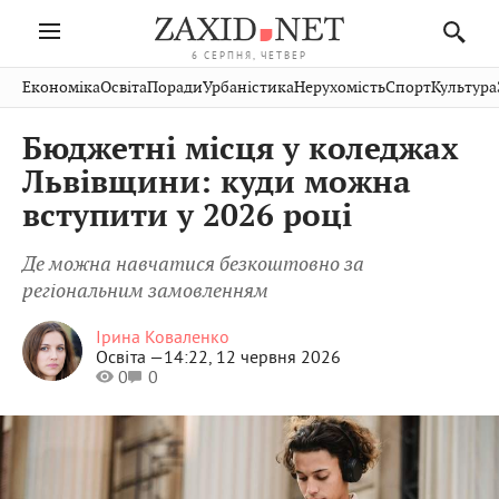
6 СЕРПНЯ, ЧЕТВЕР
Івано-
Публікації
Авто
Словко
Культура
Економіка
Освіта
Поради
Урбаністика
Нерухомість
Спорт
Культура
Стрий
Рівне
Франківськ
Світ
Економіка
Рецепти
Здоров'я
Дрогобич
Львів
Тернопіль
Бюджетні місця у коледжах
Кіно
Дім
Спорт
Краєзнавство
Хмельницький
Чернівці
Волинь
Львівщини: куди можна
Фото
Освіта
Нерухомість
Домашні
Вінниця
Шептицький
вступити у 2026 році
Закарпаття
тварини
Де можна навчатися безкоштовно за
регіональним замовленням
Ірина Коваленко
Освіта —
14:22, 12 червня 2026
0
0