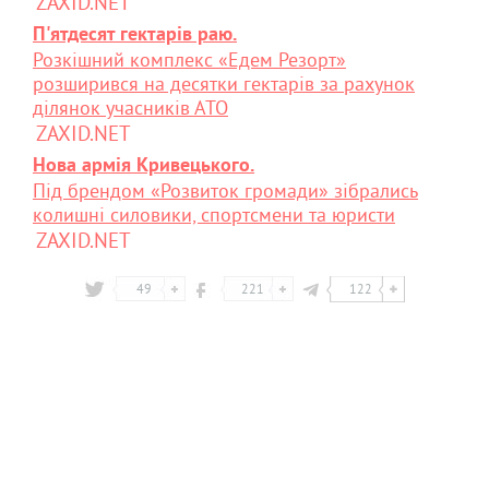
ZAXID.NET
П'ятдесят гектарів раю.
Розкішний комплекс «Едем Резорт»
розширився на десятки гектарів за рахунок
ділянок учасників АТО
ZAXID.NET
Нова армія Кривецького.
Під брендом «Розвиток громади» зібрались
колишні силовики, спортсмени та юристи
ZAXID.NET
49
221
122