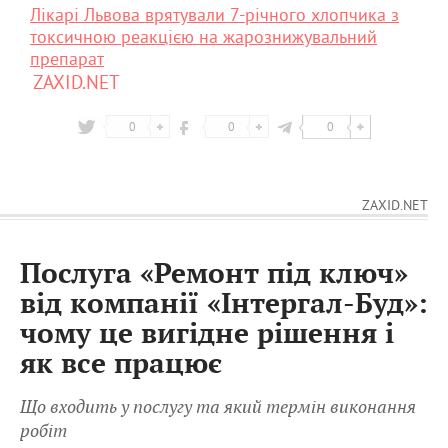
Лікарі Львова врятували 7-річного хлопчика з
токсичною реакцією на жарознижувальний
препарат
ZAXID.NET
0
0
0
ZAXID.NET
Послуга «Ремонт під ключ»
від компанії «Інтергал-Буд»:
чому це вигідне рішення і
як все працює
Що входить у послугу та який термін виконання
робіт