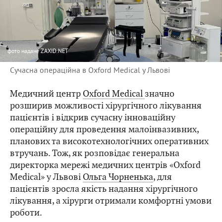
фото
надане ZAXID.NET
Сучасна операційна в Oxford Medical у Львові
Медичний центр
Oxford Medical
значно
розширив можливості хірургічного лікування
пацієнтів і відкрив сучасну інноваційну
операційну для проведення малоінвазивних,
планових та високотехнологічних оперативних
втручань. Тож, як розповідає генеральна
директорка мережі медичних центрів «Oxford
Medical» у Львові
Ольга Чорненька
, для
пацієнтів зросла якість надання хірургічного
лікування, а хірурги отримали комфортні умови
роботи.