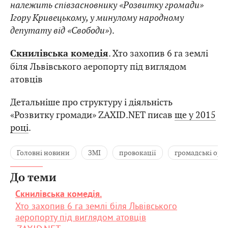
належить співзасновнику «Розвитку громади»
Ігору Кривецькому, у минулому народному
депутату від «Свободи»
).
. Хто захопив 6 га землі
Скнилівська комедія
біля Львівського аеропорту під виглядом
атовців
Детальніше про структуру і діяльність
«Розвитку громади» ZAXID.NET писав
ще у 2015
році
.
Головні новини
ЗМІ
провокації
громадські орга
До теми
Скнилівська комедія.
Хто захопив 6 га землі біля Львівського
аеропорту під виглядом атовців