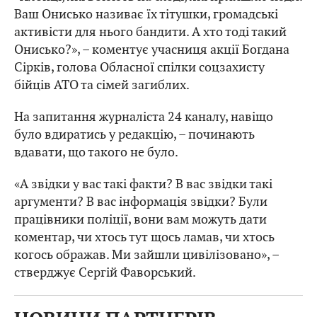
Ваш Онисько називає їх тітушки, громадські
активісти для нього бандити. А хто тоді такий
Онисько?», – коментує учасниця акції Богдана
Сірків, голова Обласної спілки соцзахисту
бійців АТО та сімей загиблих.
На запитання журналіста 24 каналу, навіщо
було вдиратись у редакцію, – починають
вдавати, що такого не було.
«А звідки у вас такі факти? В вас звідки такі
аргументи? В вас інформація звідки? Були
працівники поліції, вони вам можуть дати
коментар, чи хтось тут щось ламав, чи хтось
когось ображав. Ми зайшли цивілізовано», –
стверджує Сергій Фаворський.