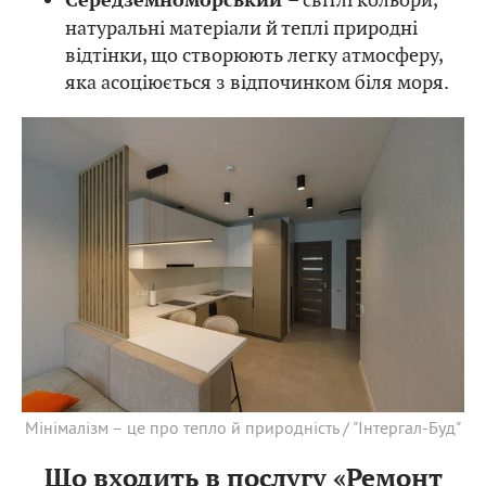
Середземноморський
натуральні матеріали й теплі природні
відтінки, що створюють легку атмосферу,
яка асоціюється з відпочинком біля моря.
Мінімалізм – це про тепло й природність / "Інтергал-Буд"
Що входить в послугу «Ремонт