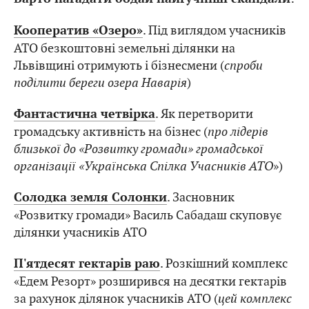
. Під виглядом учасників
Кооператив «Озеро»
АТО безкоштовні земельні ділянки на
Львівщині отримують і бізнесмени (
спроби
поділити береги озера Наварія
)
. Як перетворити
Фантастична четвірка
громадську активність на бізнес (
про лідерів
близької до «Розвитку громади» громадської
організації «Українська Спілка Учасників АТО
»)
. Засновник
Солодка земля Солонки
«Розвитку громади» Василь Сабадаш скуповує
ділянки учасників АТО
. Розкішний комплекс
П'ятдесят гектарів раю
«Едем Резорт» розширився на десятки гектарів
за рахунок ділянок учасників АТО (
цей комплекс