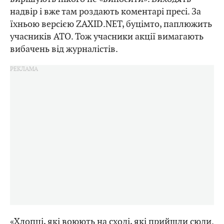
надвір і вже там роздають коментарі пресі. За
їхньою версією ZAXID.NET, буцімто, паплюжить
учасників АТО. Тож учасники акції вимагають
вибачень від журналістів.
«Хлопці, які воюють на сході, які прийшли сюди.