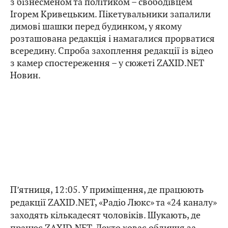
з бізнесменом та політиком – свободівцем
Ігорем Кривецьким.
Пікетувальники запалили
димові шашки перед будинком, у якому
розташована редакція і намагалися прорватися
всередину.
Спроба захоплення редакції із відео
з камер спостереження – у сюжеті ZAXID.NET
Новин.
П’ятниця, 12:05. У приміщення, де працюють
редакції ZAXID.NET, «Радіо Люкс» та «24 каналу»
заходять кількадесят чоловіків. Шукають, де
працює ZAXID.NET. Дехто ховає обличчя за