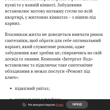
кухні та у ванній кімнаті. Забудовник
встановлює матову натяжну стелю по всій
квартирі, у житлових кімнатах – з нішею під
карниз.
Власникам житла не доведеться вивчати ринок
сантехніки, щоб обрати для себе оптимальний
варіант, який служитиме роками, адже
забудовник вже зробив це, спираючись на свій
досвід та знання. Компанія «Інтергал-Буд»
встановлює та підключає таке сантехнічне
обладнання в межах послуги «Ремонт під
ключ»:
підвісний унітаз;
умивальник з тумбою;
Ми використовуємо
Куки!
ГАРАЗД