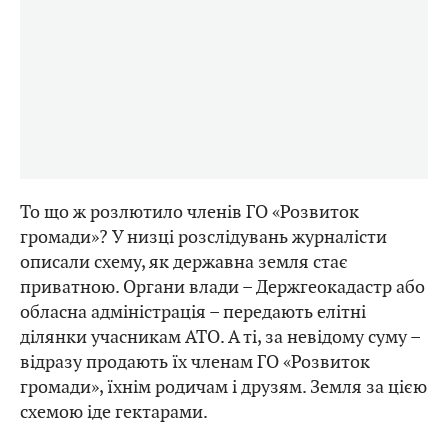
То що ж розлютило членів ГО «Розвиток
громади»? У низці розслідувань журналісти
описали схему, як державна земля стає
приватною. Органи влади – Держгеокадастр або
обласна адміністрація – передають елітні
ділянки учасникам АТО. А ті, за невідому суму –
відразу продають їх членам ГО «Розвиток
громади», їхнім родичам і друзям. Земля за цією
схемою іде гектарами.