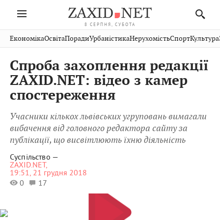
8 СЕРПНЯ, СУБОТА
Івано-
Публікації
Авто
Словко
Культура
Економіка
Освіта
Поради
Урбаністика
Нерухомість
Спорт
Культура
Стрий
Рівне
Франківськ
Світ
Економіка
Рецепти
Здоров'я
Дрогобич
Львів
Тернопіль
Спроба захоплення редакції
Кіно
Дім
Спорт
Краєзнавство
Хмельницький
Чернівці
Волинь
ZAXID.NET: відео з камер
Фото
Освіта
Нерухомість
Домашні
Вінниця
Шептицький
спостереження
Закарпаття
тварини
Учасники кількох львівських угруповань вимагали
вибачення від головного редактора сайту за
публікації, що висвітлюють їхню діяльність
Суспільство —
ZAXID.NET,
19:51, 21 грудня 2018
0
17