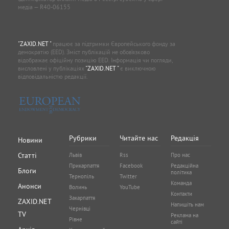
медіа — R40-06155
"ZAXID.NET "
працює за підтримки Європейського фонду за
демократію (EED). Зміст публікацій не обов’язково
відображає офіційну позицію EED. Інформація чи погляди,
висловлені у публікаціях
"ZAXID.NET "
є виключною
відповідальністю редакції.
Рубрики
Читайте нас
Редакція
Новини
Статті
Львів
Rss
Про нас
Прикарпаття
Facebook
Редакційна
Блоги
політика
Тернопіль
Twitter
Команда
Анонси
Волинь
YouTube
Контакти
Закарпаття
ZAXID.NET
Напишіть нам
Чернівці
TV
Реклама на
Рівне
сайті