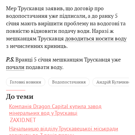
Мер Трускавця заявив, що договір про
водопостачання уже підписали, а до ранку 5
січня мають вирішити проблему на водогоні та
повністю відновити подачу води. Наразі ж
мешканцям Трускавця
доводиться носити воду
з нечисленних криниць.
P.S.
Вранці 5 січня мешканцям Трускавця уже
почали
подавати воду.
Головні новини
Водопостачання
Андрій Кульчинсь
До теми
Компанія Dragon Capital купила завод
мінеральних вод у Трускавці
ZAXID.NET
Начальницю відділу Трускавецької міськради