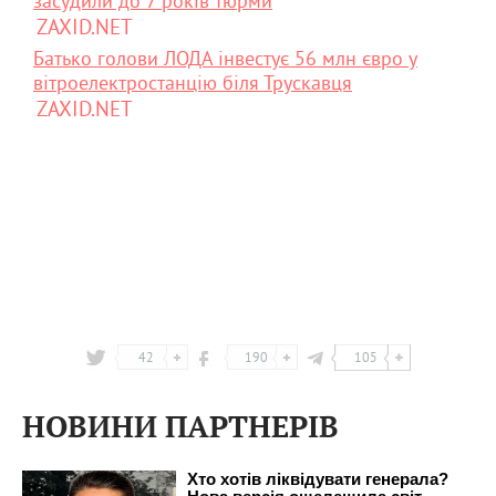
засудили до 7 років тюрми
ZAXID.NET
Батько голови ЛОДА інвестує 56 млн євро у
вітроелектростанцію біля Трускавця
ZAXID.NET
42
190
105
НОВИНИ ПАРТНЕРІВ