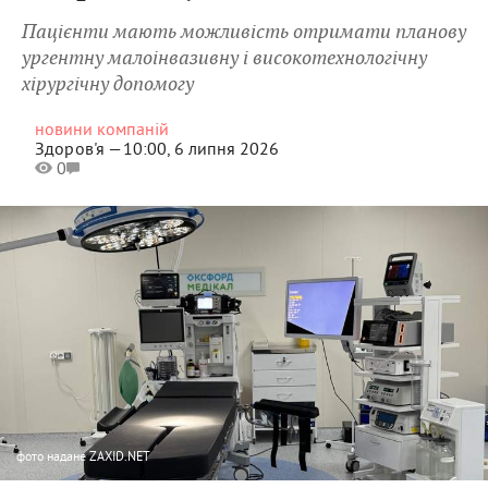
Пацієнти мають можливість отримати планову
ургентну малоінвазивну і високотехнологічну
хірургічну допомогу
новини компаній
Здоров'я —
10:00, 6 липня 2026
0
фото
надане ZAXID.NET