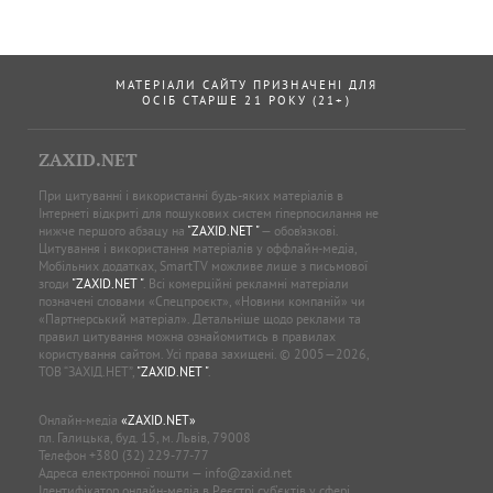
МАТЕРІАЛИ САЙТУ ПРИЗНАЧЕНІ ДЛЯ
ОСІБ СТАРШЕ 21 РОКУ (21+)
ZAXID.NET
При цитуванні і використанні будь-яких матеріалів в
Інтернеті відкриті для пошукових систем гіперпосилання не
нижче першого абзацу на
"ZAXID.NET "
— обов’язкові.
Цитування і використання матеріалів у оффлайн-медіа,
Мобільних додатках, SmartTV можливе лише з письмової
згоди
"ZAXID.NET "
. Всі комерційні рекламні матеріали
позначені словами «Спецпроєкт», «Новини компаній» чи
«Партнерський матеріал». Детальніше щодо реклами та
правил цитування можна ознайомитись в правилах
користування сайтом. Усі права захищені. © 2005—2026,
ТОВ “ЗАХІД.НЕТ”,
"ZAXID.NET "
.
Онлайн-медіа
«ZAXID.NET»
пл. Галицька, буд. 15, м. Львів, 79008
Телефон
+380 (32) 229-77-77
Адреса електронної пошти —
info@zaxid.net
Ідентифікатор онлайн-медіа в Реєстрі суб'єктів у сфері