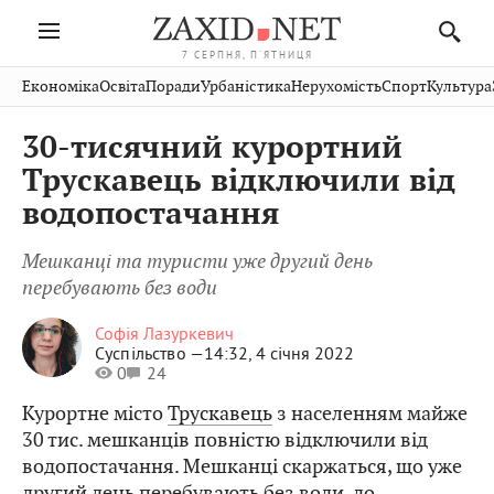
7 СЕРПНЯ, П'ЯТНИЦЯ
Івано-
Публікації
Авто
Словко
Культура
Економіка
Освіта
Поради
Урбаністика
Нерухомість
Спорт
Культура
Стрий
Рівне
Франківськ
Світ
Економіка
Рецепти
Здоров'я
Дрогобич
Львів
Тернопіль
30-тисячний курортний
Кіно
Дім
Спорт
Краєзнавство
Хмельницький
Чернівці
Волинь
Трускавець відключили від
Фото
Освіта
Нерухомість
Домашні
Вінниця
Шептицький
водопостачання
Закарпаття
тварини
Мешканці та туристи уже другий день
перебувають без води
Софія Лазуркевич
Суспільство —
14:32, 4 січня 2022
0
24
Курортне місто
Трускавець
з населенням майже
30 тис. мешканців повністю відключили від
водопостачання. Мешканці скаржаться, що уже
другий день перебувають без води, до