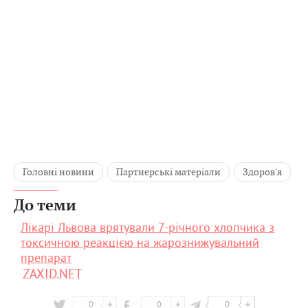
Головні новини
Партнерські матеріали
Здоров'я
До теми
Лікарі Львова врятували 7-річного хлопчика з
токсичною реакцією на жарознижувальний
препарат
ZAXID.NET
0
0
0