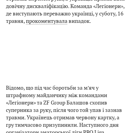
довічну дискваліфікацію. Команда «Легіонери»,
де виступають переважно українці, у суботу, 16
травня,
прокоментувала
випадок.
Відомо, що під час боротьби за м’яч у
штрафному майданчику між командами
«Легіонери» та ZF Group Балашов схопив
суперника за руку, після чого той упав і зазнав
травми. Українець отримав червону картку, а
гру тимчасово призупинили. Наступного дня
організатори аматорської ліги PRO Liga