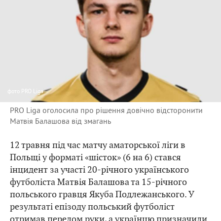
фото
PRO Liga
PRO Liga оголосила про рішення довічно відсторонити
Матвія Балашова від змагань
12 травня під час матчу аматорської ліги в
Польщі у форматі «шісток» (6 на 6) стався
інцидент за участі 20-річного українського
футболіста Матвія Балашова та 15-річного
польського гравця Якуба Подлежанського. У
результаті епізоду польський футболіст
отримав перелом руки, а українцю призначили