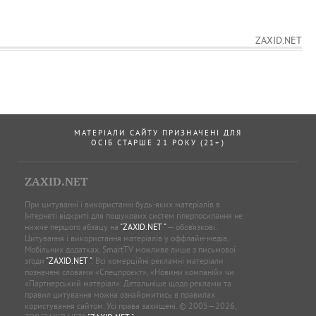
ZAXID.NET
МАТЕРІАЛИ САЙТУ ПРИЗНАЧЕНІ ДЛЯ
ОСІБ СТАРШЕ 21 РОКУ (21+)
ZAXID.NET
При цитуванні і використанні будь-яких матеріалів в
Інтернеті відкриті для пошукових систем гіперпосилання не
нижче першого абзацу на
"ZAXID.NET "
— обов’язкові.
Цитування і використання матеріалів у оффлайн-медіа,
Мобільних додатках, SmartTV можливе лише з письмової
згоди
"ZAXID.NET "
. Всі комерційні рекламні матеріали
позначені словами «Спецпроєкт», «Новини компаній» чи
«Партнерський матеріал». Детальніше щодо реклами та
правил цитування можна ознайомитись в правилах
користування сайтом. Усі права захищені. © 2005—2026,