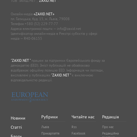
ТОВ “ЗАХІД.НЕТ”,
"ZAXID.NET "
.
Онлайн-медіа
«ZAXID.NET»
пл. Галицька, буд. 15, м. Львів, 79008
Телефон
+380 (32) 229-77-77
Адреса електронної пошти —
info@zaxid.net
Ідентифікатор онлайн-медіа в Реєстрі суб'єктів у сфері
медіа — R40-06155
"ZAXID.NET "
працює за підтримки Європейського фонду за
демократію (EED). Зміст публікацій не обов’язково
відображає офіційну позицію EED. Інформація чи погляди,
висловлені у публікаціях
"ZAXID.NET "
є виключною
відповідальністю редакції.
Рубрики
Читайте нас
Редакція
Новини
Статті
Львів
Rss
Про нас
Прикарпаття
Facebook
Редакційна
Блоги