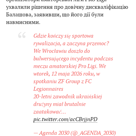
ухвалили рішення про довічну дискваліфікацію
Балашова, заявивши, що його дії були
навмисними.
Gdzie kończy się sportowa
rywalizacja, a zaczyna przemoc?
We Wrocławiu doszło do
bulwersującego incydentu podczas
meczu amatorskiej Pro Ligi. We
wtorek, 12 maja 2026 roku, w
spotkaniu ZF Group z FC
Legionnaires
20-letni zawodnik ukraińskiej
drużyny miał brutalnie
zaatakować…
pic.twitter.com/acCBrjjnPD
— Agenda 2030 (@_AGENDA_2030)