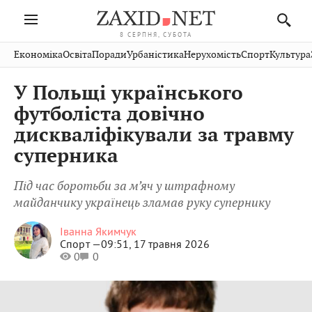
8 СЕРПНЯ, СУБОТА
Івано-
Публікації
Авто
Словко
Культура
Економіка
Освіта
Поради
Урбаністика
Нерухомість
Спорт
Культура
Стрий
Рівне
Франківськ
Світ
Економіка
Рецепти
Здоров'я
Дрогобич
Львів
Тернопіль
У Польщі українського
Кіно
Дім
Спорт
Краєзнавство
Хмельницький
Чернівці
Волинь
футболіста довічно
Фото
Освіта
Нерухомість
Домашні
Вінниця
Шептицький
дискваліфікували за травму
Закарпаття
тварини
суперника
Під час боротьби за м’яч у штрафному
майданчику українець зламав руку супернику
Іванна Якимчук
Спорт —
09:51, 17 травня 2026
0
0