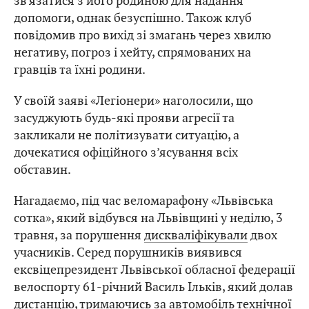
зв’язатися з його родиною для надання
допомоги, однак безуспішно. Також клуб
повідомив про вихід зі змагань через хвилю
негативу, погроз і хейту, спрямованих на
гравців та їхні родини.
У своїй заяві «Легіонери» наголосили, що
засуджують будь-які прояви агресії та
закликали не політизувати ситуацію, а
дочекатися офіційного з’ясування всіх
обставин.
Нагадаємо, під час веломарафону «Львівська
сотка», який відбувся на Львівщині у неділю, 3
травня, за порушення
дискваліфікували
двох
учасників. Серед порушників виявився
ексвіцепрезидент Львівської обласної федерації
велоспорту 61-річний Василь Ільків, який долав
дистанцію, тримаючись за автомобіль технічної