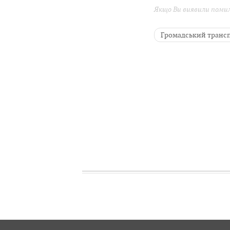
Якщо Ви виявили помилк
Громадський транс