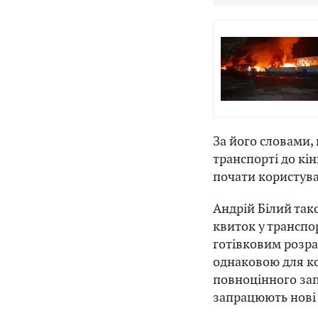
За його словами,
транспорті до кі
почати користув
Андрій Білий так
квиток у транспо
готівковим розра
однаковою для ко
повноцінного зап
запрацюють нові