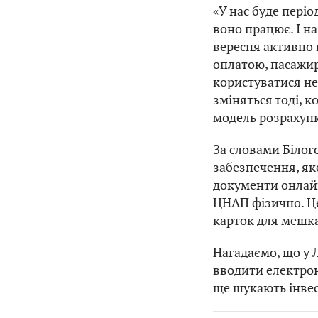
«У нас буде періо
воно працює. І н
вересня активно 
оплатою, пасажир
користуватися не
зміняться тоді, 
модель розрахунк
За словами Білог
забезпечення, як
документи онлайн
ЦНАП фізично. Ц
карток для мешка
Нагадаємо, що у 
вводити електрон
ще шукають інвес