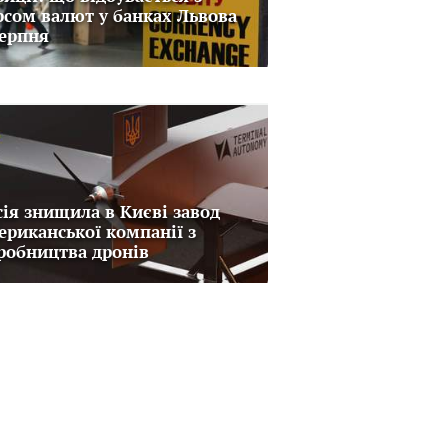
рсом валют у банках Львова
серпня
сія знищила в Києві завод
ериканської компанії з
робництва дронів