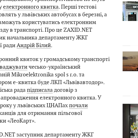
му
електронного квитка
. Перші тестові
влять у львівських автобусах в березні, а
 зможуть користуватись електронним
зду в транспорті. Про це ZAXID.NET
ник начальника департаменту ЖКГ
ої ради
Андрій Білий
.
ронний квиток у громадському транспорті
оваджувати
чесько-український
ій Mikroelektronika spol s r.o. та
тором е-квитка буде ЛКП «Львівавтодор».
іська рада
підписала
договір з
запровадження електронного квитка. У
 року у львівських ЦНАПах
почали
анців для отримання пільгової
ки «ЛеоКарт».
До
ID.NET заступник департаменту ЖКГ
по