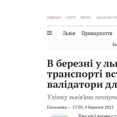
НОВИНИ
СТАТТІ
БЛОГИ
ZAXID.NET TV
Львів
Прикарпаття
Івано-Франківськ
Рівне
Ек
Тернопіль
Львів
В березні у л
Волинь
Чернівці
транспорті в
Закарпаття
Шептицький
валідатори дл
Улітку львів’яни почну
Економіка —
17:01, 4 березня 2021
Уже цієї весни у