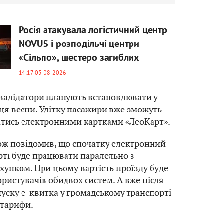
Росія атакувала логістичний центр
NOVUS і розподільчі центри
«Сільпо», шестеро загиблих
14:17 05-08-2026
 валідатори планують встановлювати у
нця весни. Улітку пасажири вже зможуть
атись електронними картками «ЛеоКарт».
ож повідомив, що спочатку електронний
рті буде працювати паралельно з
хунком. При цьому вартість проїзду буде
ристувачів обидвох систем. А вже після
уску е-квитка у громадському транспорті
 тарифи.