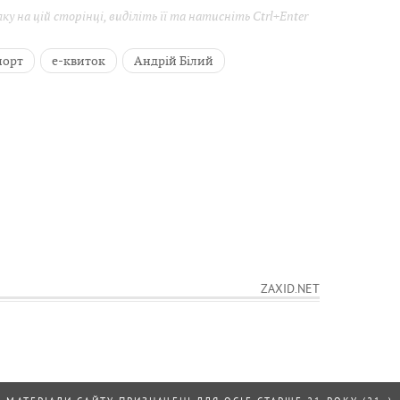
у на цій сторінці, виділіть її та натисніть Ctrl+Enter
порт
е-квиток
Андрій Білий
ZAXID.NET