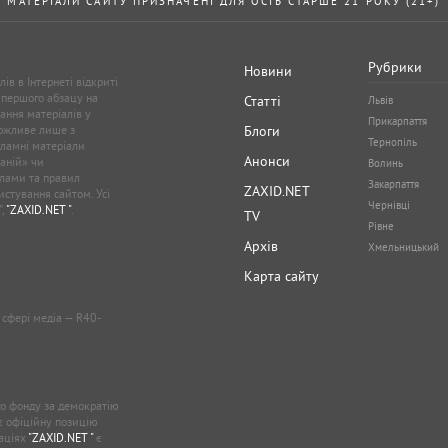
МАТЕРІАЛИ САЙТУ ПРИЗНАЧЕНІ ДЛЯ ОСІБ СТАРШЕ 21 РОКУ (21+)
Рубрики
Новини
ів в Інтернеті відкриті
 першого абзацу на
Статті
Львів
ання матеріалів у
Прикарпаття
можливе лише з
Блоги
Тернопіль
кламні матеріали
Анонси
аній» чи
Волинь
лами та правил
Закарпаття
ZAXID.NET
стування сайтом. Усі
Чернівці
”,
"ZAXID.NET "
.
TV
Рівне
Архів
Хмельницький
Карта сайту
у сфері медіа — R40-
о фонду за демократію
ає офіційну позицію
каціях
"ZAXID.NET "
є