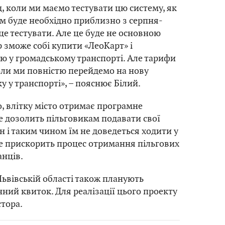
д, коли ми маємо тестувати цю систему, як
ам буде необхідно приблизно з серпня-
це тестувати. Але це буде не основною
 зможе собі купити «ЛеоКарт» і
ю у громадському транспорті. Але тарифи
коли ми повністю перейдемо на нову
у у транспорті», – пояснює Білий.
о, влітку місто отримає програмне
е дозолить пільговикам подавати свої
 і таким чином їм не доведеться ходити у
е прискорить процес отримання пільгових
нців.
Львівській області також планують
ний квиток. Для реалізації цього проекту
тора.