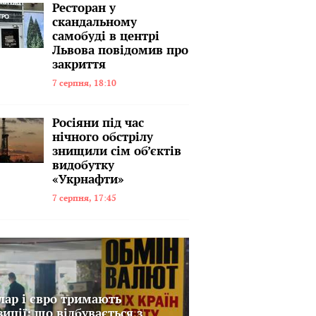
Ресторан у
скандальному
самобуді в центрі
Львова повідомив про
закриття
7 серпня, 18:10
Росіяни під час
нічного обстрілу
знищили сім об’єктів
видобутку
«Укрнафти»
7 серпня, 17:45
лар і євро тримають
зиції: що відбувається з