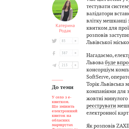
тестувати систе
валідатори встано
влітку мешканці
Катерина
квитком для прої
Родак
розповів заступ
85
Львівської міськ
387
Нагадаємо, елект
Львова
буде впр
213
консорціум компан
SoftServe, опера
Торік Львівська м
До теми
компаніями для 
У село з е-
жовтні минулого
квитком.
реєструвати
мешк
Що змінить
електронний
електронної карт
квиток на
обласних
Як розповів ZAX
маршрутах