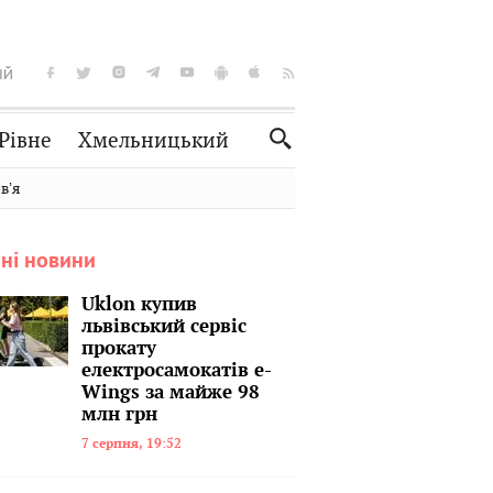
ІЙ
Рівне
Хмельницький
Словко
Культура
вʼя
Рецепти
Здоров'я
ні новини
Спорт
Краєзнавство
Нерухомість
Домашні тварини
Uklon купив
львівський сервіс
прокату
електросамокатів e-
Wings за майже 98
млн грн
7 серпня, 19:52