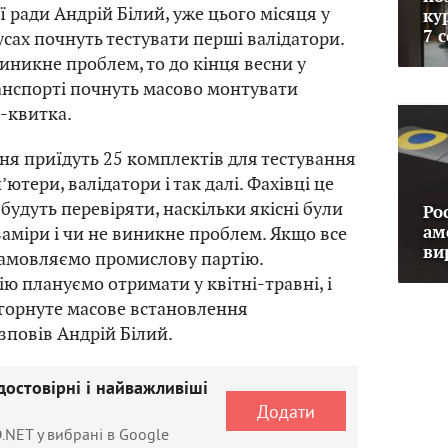
ї ради Андрій Білий, уже цього місяця у
ку
усах почнуть тестувати перші валідатори.
7 
иникне проблем, то до кінця весни у
анспорті почнуть масово монтувати
-квитка.
зня приїдуть 25 комплектів для тестування
’ютери, валідатори і так далі. Фахівці це
 будуть перевіряти, наскільки якісні були
Ро
заміри і чи не виникне проблем. Якщо все
ам
ви
замовляємо промислову партію.
ю плануємо отримати у квітні-травні, і
згорнуте масове встановлення
озповів Андрій Білий.
достовірні і найважливіші
Додати
.NET у вибрані в Google