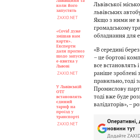
Львівщини та
Львівської місько
коли його
запустять
львівських автоб
ZAXID.NET
Якщо з ними не в
громадському тр
«Covid дуже
обладнання для е
змішав нам
карти».
Експерти
«В середині бере
дали прогноз
щодо запуску
– це бортові комп
е-квитка у
все встановлять і
Львові
раніше зроблені 
ZAXID.NET
правильно, тоді 
У Львівській
Промислову парті
ОТГ
тоді вже буде ро
встановлять
єдиний
валідаторів», – р
тариф на
проїзд у
транспорті
Оперативні, 
ZAXID.NET
новини тут
Додайте ZAXID