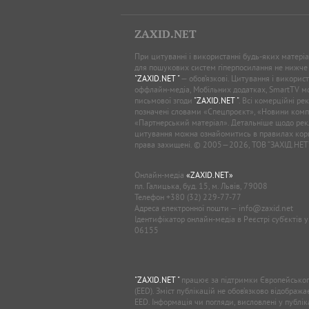
ZAXID.NET
При цитуванні і використанні будь-яких матеріал
для пошукових систем гіперпосилання не нижче
"ZAXID.NET "
— обов’язкові. Цитування і використ
оффлайн-медіа, Мобільних додатках, SmartTV 
письмової згоди
"ZAXID.NET "
. Всі комерційні ре
позначені словами «Спецпроєкт», «Новини комп
«Партнерський матеріал». Детальніше щодо рек
цитування можна ознайомитись в правилах кори
права захищені. © 2005—2026, ТОВ “ЗАХІД.НЕТ
Онлайн-медіа
«ZAXID.NET»
пл. Галицька, буд. 15, м. Львів, 79008
Телефон
+380 (32) 229-77-77
Адреса електронної пошти —
info@zaxid.net
Ідентифікатор онлайн-медіа в Реєстрі суб'єктів 
06155
"ZAXID.NET "
працює за підтримки Європейськог
(EED). Зміст публікацій не обов’язково відображ
EED. Інформація чи погляди, висловлені у публі