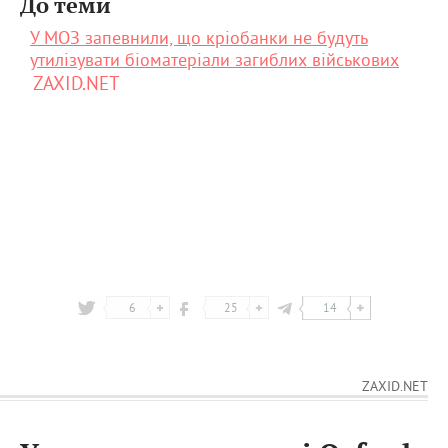
До теми
У МОЗ запевнили, що кріобанки не будуть
утилізувати біоматеріали загиблих військових
ZAXID.NET
6
25
14
ZAXID.NET