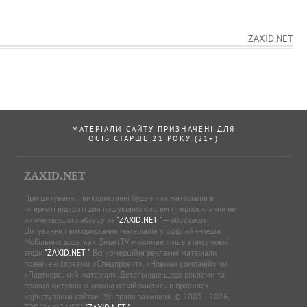
ZAXID.NET
МАТЕРІАЛИ САЙТУ ПРИЗНАЧЕНІ ДЛЯ
ОСІБ СТАРШЕ 21 РОКУ (21+)
ZAXID.NET
При цитуванні і використанні будь-яких матеріалів в
Інтернеті відкриті для пошукових систем гіперпосилання не
нижче першого абзацу на
"ZAXID.NET "
— обов’язкові.
Цитування і використання матеріалів у оффлайн-медіа,
Мобільних додатках, SmartTV можливе лише з письмової
згоди
"ZAXID.NET "
. Всі комерційні рекламні матеріали
позначені словами «Спецпроєкт», «Новини компаній» чи
«Партнерський матеріал». Детальніше щодо реклами та
правил цитування можна ознайомитись в правилах
користування сайтом. Усі права захищені. © 2005—2026,