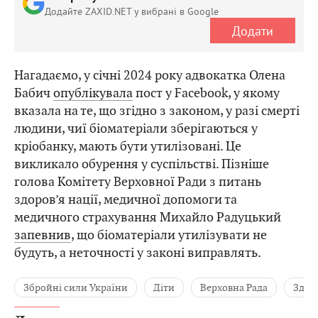
Додайте ZAXID.NET у вибрані в Google
Додати
Нагадаємо, у січні 2024 року адвокатка Олена
Бабич
опублікувала
пост у Facebook, у якому
вказала на те, що згідно з законом, у разі смерті
людини, чиї біоматеріали зберігаються у
кріобанку, мають бути утилізовані. Це
викликало обурення у суспільстві. Пізніше
голова Комітету Верховної Ради з питань
здоров’я нації, медичної допомоги та
медичного страхування Михайло Радуцький
запевнив
, що біоматеріали утилізувати не
будуть, а неточності у законі виправлять.
Збройні сили України
Діти
Верховна Рада
Здор