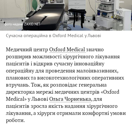
фото
надане ZAXID.NET
Сучасна операційна в Oxford Medical у Львові
Медичний центр
Oxford Medical
значно
розширив можливості хірургічного лікування
пацієнтів і відкрив сучасну інноваційну
операційну для проведення малоінвазивних,
планових та високотехнологічних оперативних
втручань. Тож, як розповідає генеральна
директорка мережі медичних центрів «Oxford
Medical» у Львові
Ольга Чорненька
, для
пацієнтів зросла якість надання хірургічного
лікування, а хірурги отримали комфортні умови
роботи.