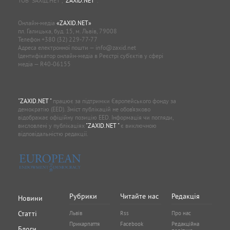
ТОВ “ЗАХІД.НЕТ”,
"ZAXID.NET "
.
Онлайн-медіа
«ZAXID.NET»
пл. Галицька, буд. 15, м. Львів, 79008
Телефон
+380 (32) 229-77-77
Адреса електронної пошти —
info@zaxid.net
Ідентифікатор онлайн-медіа в Реєстрі суб'єктів у сфері
медіа — R40-06155
"ZAXID.NET "
працює за підтримки Європейського фонду за
демократію (EED). Зміст публікацій не обов’язково
відображає офіційну позицію EED. Інформація чи погляди,
висловлені у публікаціях
"ZAXID.NET "
є виключною
відповідальністю редакції.
Рубрики
Читайте нас
Редакція
Новини
Статті
Львів
Rss
Про нас
Прикарпаття
Facebook
Редакційна
Блоги