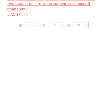
токсичною реакцією на жарознижувальний
препарат
ZAXID.NET
0
0
0