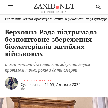
8 СЕРПНЯ, СУБОТА
Івано-
Публікації
Авто
Словко
Культура
Економіка
Освіта
Поради
Урбаністика
Нерухомість
Спорт
Культура
Стрий
Рівне
Франківськ
Світ
Економіка
Рецепти
Здоров'я
Дрогобич
Львів
Тернопіль
Верховна Рада підтримала
Кіно
Дім
Спорт
Краєзнавство
Хмельницький
Чернівці
Волинь
безкоштовне збереження
Фото
Освіта
Нерухомість
Домашні
Вінниця
Шептицький
біоматеріалів загиблих
Закарпаття
тварини
військових
Біоматеріали безкоштовно зберігатимуть
протягом трьох років з дати смерті
Наталя Забазнова
Суспільство —
15:59, 7 лютого 2024
0