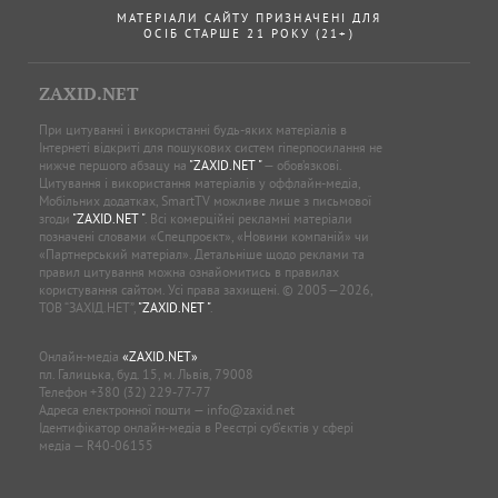
МАТЕРІАЛИ САЙТУ ПРИЗНАЧЕНІ ДЛЯ
ОСІБ СТАРШЕ 21 РОКУ (21+)
ZAXID.NET
При цитуванні і використанні будь-яких матеріалів в
Інтернеті відкриті для пошукових систем гіперпосилання не
нижче першого абзацу на
"ZAXID.NET "
— обов’язкові.
Цитування і використання матеріалів у оффлайн-медіа,
Мобільних додатках, SmartTV можливе лише з письмової
згоди
"ZAXID.NET "
. Всі комерційні рекламні матеріали
позначені словами «Спецпроєкт», «Новини компаній» чи
«Партнерський матеріал». Детальніше щодо реклами та
правил цитування можна ознайомитись в правилах
користування сайтом. Усі права захищені. © 2005—2026,
ТОВ “ЗАХІД.НЕТ”,
"ZAXID.NET "
.
Онлайн-медіа
«ZAXID.NET»
пл. Галицька, буд. 15, м. Львів, 79008
Телефон
+380 (32) 229-77-77
Адреса електронної пошти —
info@zaxid.net
Ідентифікатор онлайн-медіа в Реєстрі суб'єктів у сфері
медіа — R40-06155