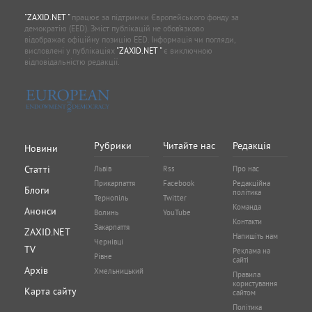
"ZAXID.NET "
працює за підтримки Європейського фонду за
демократію (EED). Зміст публікацій не обов’язково
відображає офіційну позицію EED. Інформація чи погляди,
висловлені у публікаціях
"ZAXID.NET "
є виключною
відповідальністю редакції.
Рубрики
Читайте нас
Редакція
Новини
Статті
Львів
Rss
Про нас
Прикарпаття
Facebook
Редакційна
Блоги
політика
Тернопіль
Twitter
Команда
Анонси
Волинь
YouTube
Контакти
Закарпаття
ZAXID.NET
Напишіть нам
Чернівці
TV
Реклама на
Рівне
сайті
Архів
Хмельницький
Правила
користування
Карта сайту
сайтом
Політика