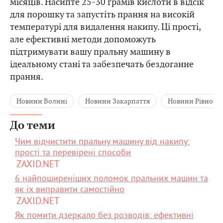
місяців. Насипте 25-30 грамів кислоти в відсік
для порошку та запустіть прання на високій
температурі для видалення накипу. Ці прості,
але ефективні методи допоможуть
підтримувати вашу пральну машину в
ідеальному стані та забезпечать бездоганне
прання.
Новини Волині
Новини Закарпаття
Новини Рівного
До теми
Чим відчистити пральну машину від накипу:
прості та перевірені способи
ZAXID.NET
6 найпоширеніших поломок пральних машин та
як їх виправити самостійно
ZAXID.NET
Як помити дзеркало без розводів: ефективні