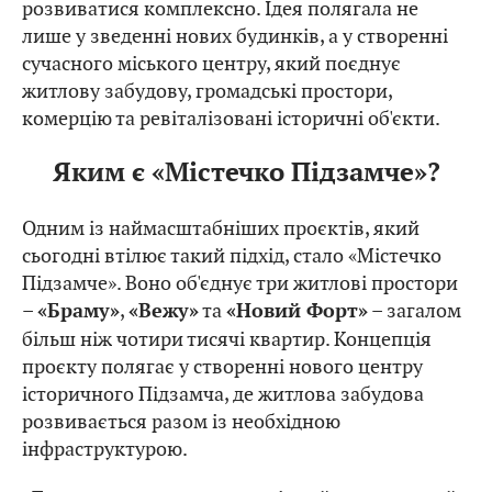
розвиватися комплексно. Ідея полягала не
лише у зведенні нових будинків, а у створенні
сучасного міського центру, який поєднує
житлову забудову, громадські простори,
комерцію та ревіталізовані історичні об'єкти.
Яким є «Містечко Підзамче»?
Одним із наймасштабніших проєктів, який
сьогодні втілює такий підхід, стало «Містечко
Підзамче». Воно об'єднує три житлові простори
–
,
та
– загалом
«Браму»
«Вежу»
«Новий Форт»
більш ніж чотири тисячі квартир. Концепція
проєкту полягає у створенні нового центру
історичного Підзамча, де житлова забудова
розвивається разом із необхідною
інфраструктурою.