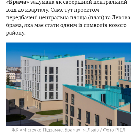
задумана як своєрідний центральний
«Брама»
вхід до кварталу. Саме тут проєктом
передбачені центральна площа (плац) та Левова
брама, яка має стати одним із символів нового
району.
ЖК «Містечко Підзамче. Брама», м. Львів / Фото РІЕЛ