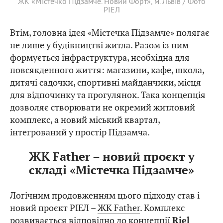
ЖК «Містечко Підзамче. Новий Форт», м. Львів / Фото
РІЕЛ
Втім, головна ідея «Містечка Підзамче» полягає
не лише у будівництві житла. Разом із ним
формується інфраструктура, необхідна для
повсякденного життя: магазини, кафе, школа,
дитячі садочки, спортивні майданчики, місця
для відпочинку та прогулянок. Така концепція
дозволяє створювати не окремий житловий
комплекс, а новий міський квартал,
інтегрований у простір Підзамча.
ЖК Father – новий проєкт у
складі «Містечка Підзамче»
Логічним продовженням цього підходу став і
новий проєкт РІЕЛ –
ЖК Father
. Комплекс
розвивається відповідно до концепції
Riel