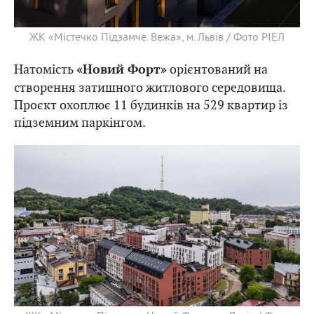
ЖК «Містечко Підзамче. Вежа», м. Львів / Фото РІЕЛ
Натомість
орієнтований на
«Новий Форт»
створення затишного житлового середовища.
Проєкт охоплює 11 будинків на 529 квартир із
підземним паркінгом.