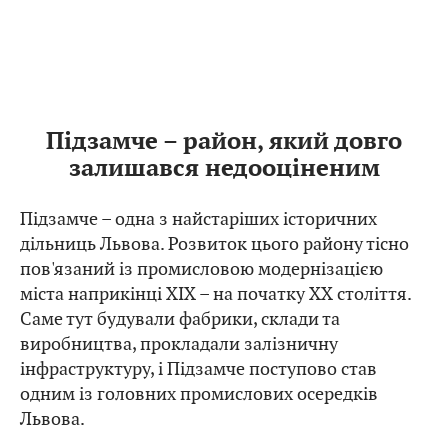
Підзамче – район, який довго
залишався недооціненим
Підзамче – одна з найстаріших історичних
дільниць Львова. Розвиток цього району тісно
пов'язаний із промисловою модернізацією
міста наприкінці XIX – на початку XX століття.
Саме тут будували фабрики, склади та
виробництва, прокладали залізничну
інфраструктуру, і Підзамче поступово став
одним із головних промислових осередків
Львова.