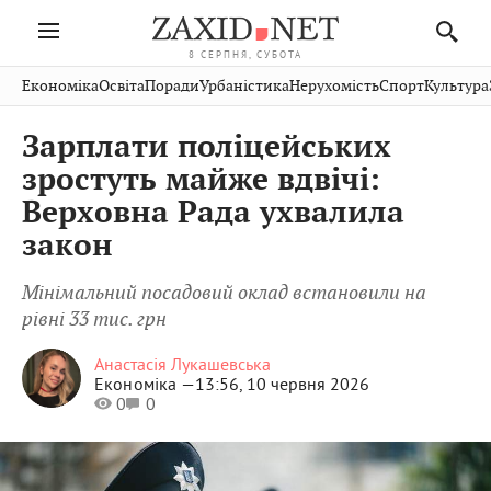
8 СЕРПНЯ, СУБОТА
Івано-
Публікації
Авто
Словко
Культура
Економіка
Освіта
Поради
Урбаністика
Нерухомість
Спорт
Культура
Стрий
Рівне
Франківськ
Світ
Економіка
Рецепти
Здоров'я
Дрогобич
Львів
Тернопіль
Зарплати поліцейських
Кіно
Дім
Спорт
Краєзнавство
Хмельницький
Чернівці
Волинь
зростуть майже вдвічі:
Фото
Освіта
Нерухомість
Домашні
Вінниця
Шептицький
Верховна Рада ухвалила
Закарпаття
тварини
закон
Мінімальний посадовий оклад встановили на
рівні 33 тис. грн
Анастасія Лукашевська
Економіка —
13:56, 10 червня 2026
0
0