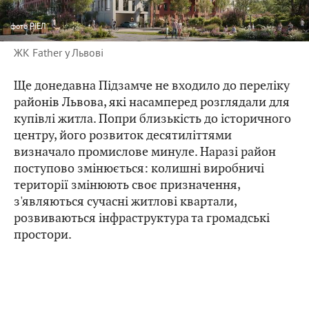
фото
РІЕЛ
ЖК Father у Львові
Ще донедавна Підзамче не входило до переліку
районів Львова, які насамперед розглядали для
купівлі житла. Попри близькість до історичного
центру, його розвиток десятиліттями
визначало промислове минуле. Наразі район
поступово змінюється: колишні виробничі
території змінюють своє призначення,
з'являються сучасні житлові квартали,
розвиваються інфраструктура та громадські
простори.