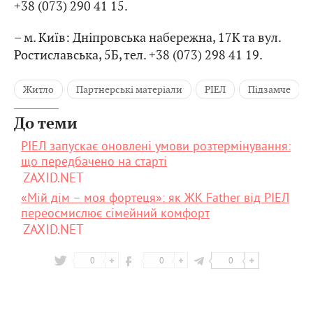
+38 (073) 290 41 15.
– м. Київ: Дніпровська набережна, 17К та вул.
Ростиславська, 5Б, тел. +38 (073) 298 41 19.
Житло
Партнерські матеріали
РІЕЛ
Підзамче
До теми
РІЕЛ запускає оновлені умови розтермінування:
що передбачено на старті
ZAXID.NET
«Мій дім – моя фортеця»: як ЖК Father від РІЕЛ
переосмислює сімейний комфорт
ZAXID.NET
0
0
0