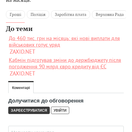
Гроші
Поліція
Заробітна плата
Верховна Рада
До теми
До 460 тис. грн на місяць: які нові виплати для
військових готує уряд
ZAXID.NET
Кабмін підготував зміни до держбюджету після
погодження 90 млрд євро кредиту від ЄС
ZAXID.NET