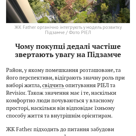
ЖК Father органічно інтегрують у модель розвитку
Підзамче / Фото РІЕЛ
Чому покупці дедалі частіше
звертають увагу на Підзамче
Район, у якому помешкання розташоване, та
його перспективи, відіграють значну роль при
виборі житла,
свідчить
опитування РІЕЛ та
Revisior. Також значення має і те, наскільки
комфортно люди почуваються у власному
просторі, наскільки він відповідає їхньому
способу життя та внутрішнім орієнтирам.
ЖК Father підходить до питання забудови