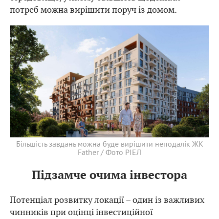
потреб можна вирішити поруч із домом.
Більшість завдань можна буде вирішити неподалік ЖК
Father / Фото РІЕЛ
Підзамче очима інвестора
Потенціал розвитку локації – один із важливих
чинників при оцінці інвестиційної