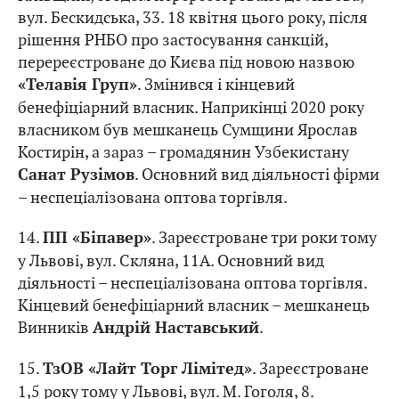
вул. Бескидська, 33. 18 квітня цього року, після
рішення РНБО про застосування санкцій,
перереєстроване до Києва під новою назвою
. Змінився і кінцевий
«Телавія Груп»
бенефіціарний власник. Наприкінці 2020 року
власником був мешканець Сумщини Ярослав
Костирін, а зараз – громадянин Узбекистану
. Основний вид діяльності фірми
Санат Рузімов
– неспеціалізована оптова торгівля.
14.
. Зареєстроване три роки тому
ПП «Біпавер»
у Львові, вул. Скляна, 11А. Основний вид
діяльності – неспеціалізована оптова торгівля.
Кінцевий бенефіціарний власник – мешканець
Винників
.
Андрій Наставський
15.
. Зареєстроване
ТзОВ «Лайт Торг Лімітед»
1,5 року тому у Львові, вул. М. Гоголя, 8.