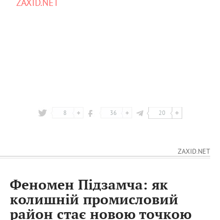
ZAXID.NET
8
36
20
ZAXID.NET
Феномен Підзамча: як
колишній промисловий
район стає новою точкою