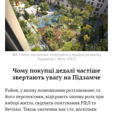
ЖК Father органічно інтегрують у модель розвитку
Підзамче / Фото РІЕЛ
Чому покупці дедалі частіше
звертають увагу на Підзамче
Район, у якому помешкання розташоване, та
його перспективи, відіграють значну роль при
виборі житла,
свідчить
опитування РІЕЛ та
Revisior. Також значення має і те, наскільки