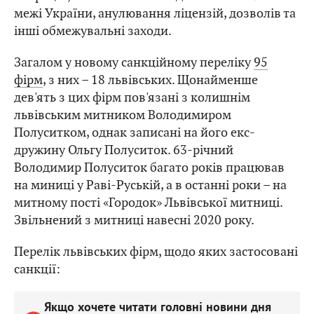
межі України, анулювання ліцензій, дозволів та
інші обмежувальні заходи.
Загалом у новому санкційному переліку
95
фірм
, з них – 18 львівських. Щонайменше
дев'ять з цих фірм пов'язані з колишнім
львівським митником Володимиром
Полуситком, однак записані на його екс-
дружину Ольгу Полуситок. 63-річний
Володимир Полуситок багато років працював
на миниці у Раві-Руській, а в останні роки – на
митному пості «Городок» Львівської митниці.
Звільнений з митниці навесні 2020 року.
Перелік львівських фірм, щодо яких застосовані
санкції:
Якщо хочете читати головні новини дня