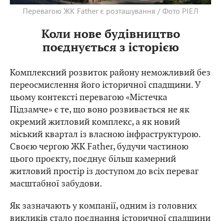
Перевагою ЖК Father є розташування / Фото РІЕЛ
Коли нове будівництво
поєднується з історією
Комплексний розвиток району неможливий без
переосмислення його історичної спадщини. У
цьому контексті перевагою «Містечка
Підзамче» є те, що воно розвивається не як
окремий житловий комплекс, а як новий
міський квартал із власною інфраструктурою.
Своєю чергою ЖК Father, будучи частиною
цього проєкту, поєднує більш камерний
житловий простір із доступом до всіх переваг
масштабної забудови.
Як зазначають у компанії, одним із головних
викликів стало поєднання історичної спадщини