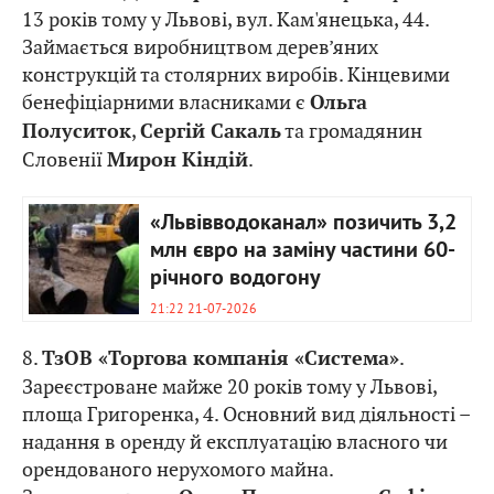
13 років тому у Львові, вул. Кам'янецька, 44.
Займається виробництвом дерев’яних
конструкцій та столярних виробів. Кінцевими
бенефіціарними власниками є
Ольга
,
та громадянин
Полуситок
Сергій Сакаль
Словенії
.
Мирон Кіндій
«Львівводоканал» позичить 3,2
млн євро на заміну частини 60-
річного водогону
21:22 21-07-2026
8.
.
ТзОВ «Торгова компанія «Система»
Зареєстроване майже 20 років тому у Львові,
площа Григоренка, 4. Основний вид діяльності –
надання в оренду й експлуатацію власного чи
орендованого нерухомого майна.