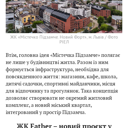
ЖК «Містечко Підзамче. Новий Форт», м. Львів / Фото
РІЕЛ
Втім, головна ідея «Містечка Підзамче» полягає
не лише у будівництві житла. Разом із ним
формується інфраструктура, необхідна для
повсякденного життя: магазини, кафе, школа,
дитячі садочки, спортивні майданчики, місця
для відпочинку та прогулянок. Така концепція
дозволяє створювати не окремий житловий
комплекс, а новий міський квартал,
інтегрований у простір Підзамча.
ЖК Father – новий проєкт у