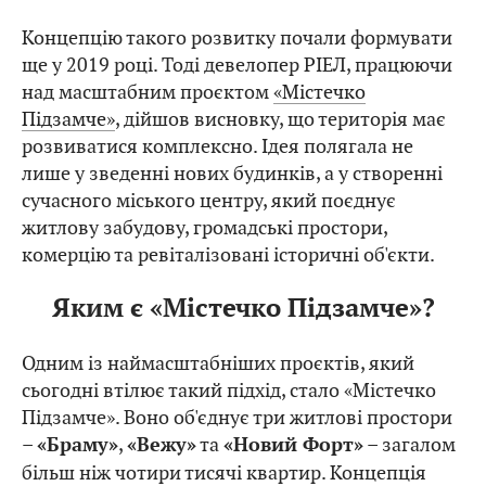
Концепцію такого розвитку почали формувати
ще у 2019 році. Тоді девелопер РІЕЛ, працюючи
над масштабним проєктом
«Містечко
Підзамче»
, дійшов висновку, що територія має
розвиватися комплексно. Ідея полягала не
лише у зведенні нових будинків, а у створенні
сучасного міського центру, який поєднує
житлову забудову, громадські простори,
комерцію та ревіталізовані історичні об'єкти.
Яким є «Містечко Підзамче»?
Одним із наймасштабніших проєктів, який
сьогодні втілює такий підхід, стало «Містечко
Підзамче». Воно об'єднує три житлові простори
–
,
та
– загалом
«Браму»
«Вежу»
«Новий Форт»
більш ніж чотири тисячі квартир. Концепція