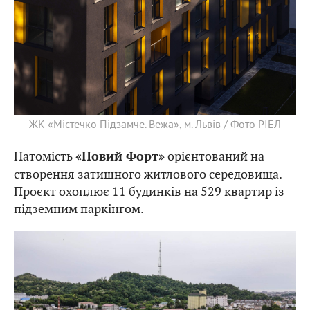
ЖК «Містечко Підзамче. Вежа», м. Львів / Фото РІЕЛ
Натомість
орієнтований на
«Новий Форт»
створення затишного житлового середовища.
Проєкт охоплює 11 будинків на 529 квартир із
підземним паркінгом.