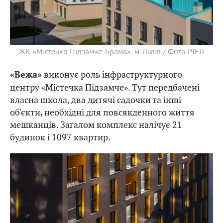
ЖК «Містечко Підзамче. Брама», м. Львів / Фото РІЕЛ
виконує роль інфраструктурного
«Вежа»
центру «Містечка Підзамче». Тут передбачені
власна школа, два дитячі садочки та інші
об'єкти, необхідні для повсякденного життя
мешканців. Загалом комплекс налічує 21
будинок і 1097 квартир.