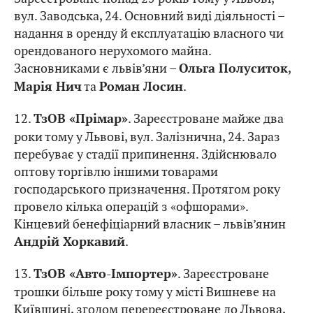
вул. Заводська, 24. Основний виді діяльності –
надання в оренду й експлуатацію власного чи
орендованого нерухомого майна.
Засновниками є львів’яни –
,
Ольга Полуситок
та
.
Марія Нич
Роман Лосин
12.
. Зареєстроване майже два
ТзОВ «Прімар»
роки тому у Львові, вул. Залізнична, 24. Зараз
перебуває у стадії припинення. Здійснювало
оптову торгівлю іншими товарами
господарського призначення. Протягом року
провело кілька операцій з «офшорами».
Кінцевий бенефіціарний власник – львів’янин
.
Андрій Хоркавий
13.
. Зареєстроване
ТзОВ «Авто-Імпортер»
трошки більше року тому у місті Вишневе на
Київщині, згодом перереєстроване до Львова,