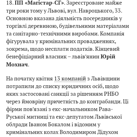
18.
. Зареєстроване майже
ПП «Магістар-СГ»
три роки тому у Львові, вул. Навроцького, 33.
Основною вказана діяльність посередників у
торгівлі деревиною, будівельними матеріалами
та санітарно-технічними виробами. Компанія
фігурувала у кримінальних провадженнях,
зокрема, щодо несплати податків. Кінцевий
бенефіціарний власник – львів’янин
Юрій
.
Мохнач
На початку квітня
13 компаній
з Львівщини
потрапили до списку юридичних осіб, щодо
яких застосовані санкції за рішенням РНБО
через ймовріну причетність до контрабанди. Ці
фірми пов’язані з екс-начальником Рава-
Руської митниці та екс-депутатом Львівської
облради Іваном Бокалом і відомим у
кримінальних колах Володимиром Дідухом