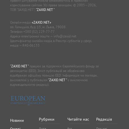
правил цитування можна ознайомитись в правилах
користування сайтом. Усі права захищені. © 2005—2026,
ТОВ “ЗАХІД.НЕТ”,
"ZAXID.NET "
.
Онлайн-медіа
«ZAXID.NET»
пл. Галицька, буд. 15, м. Львів, 79008
Телефон
+380 (32) 229-77-77
Адреса електронної пошти —
info@zaxid.net
Ідентифікатор онлайн-медіа в Реєстрі суб'єктів у сфері
медіа — R40-06155
"ZAXID.NET "
працює за підтримки Європейського фонду за
демократію (EED). Зміст публікацій не обов’язково
відображає офіційну позицію EED. Інформація чи погляди,
висловлені у публікаціях
"ZAXID.NET "
є виключною
відповідальністю редакції.
Рубрики
Читайте нас
Редакція
Новини
Львів
Rss
Про нас