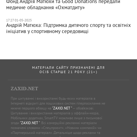
Фонд Андрія Матюхи та Good Donations передали
медичне обладнання «Охматдиту»
17:27 01-05-2025
Андрій Матюха: Підтримка дитячого спорту та освітніх
ініціатив у спортивному середовищі
МАТЕРІАЛИ САЙТУ ПРИЗНАЧЕНІ ДЛЯ
ОСІБ СТАРШЕ 21 РОКУ (21+)
ZAXID.NET
При цитуванні і використанні будь-яких матеріалів в
Інтернеті відкриті для пошукових систем гіперпосилання не
нижче першого абзацу на
"ZAXID.NET "
— обов’язкові.
Цитування і використання матеріалів у оффлайн-медіа,
Мобільних додатках, SmartTV можливе лише з письмової
згоди
"ZAXID.NET "
. Всі комерційні рекламні матеріали
позначені словами «Спецпроєкт», «Новини компаній» чи
«Партнерський матеріал». Детальніше щодо реклами та