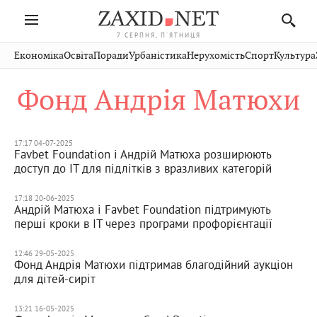
7 СЕРПНЯ, П'ЯТНИЦЯ
Івано-
Публікації
Авто
Словко
Культура
Економіка
Освіта
Поради
Урбаністика
Нерухомість
Спорт
Культура
Стрий
Рівне
Франківськ
Світ
Економіка
Рецепти
Здоров'я
Дрогобич
Львів
Тернопіль
Фонд Андрія Матюхи
Кіно
Дім
Спорт
Краєзнавство
Хмельницький
Чернівці
Волинь
Фото
Освіта
Нерухомість
Домашні
Вінниця
Шептицький
Закарпаття
тварини
17:17 04-07-2025
Favbet Foundation і Андрій Матюха розширюють
доступ до IT для підлітків з вразливих категорій
17:18 20-06-2025
Андрій Матюха і Favbet Foundation підтримують
перші кроки в ІТ через програми профорієнтації
12:46 29-05-2025
Фонд Андрія Матюхи підтримав благодійний аукціон
для дітей-сиріт
13:21 16-05-2025