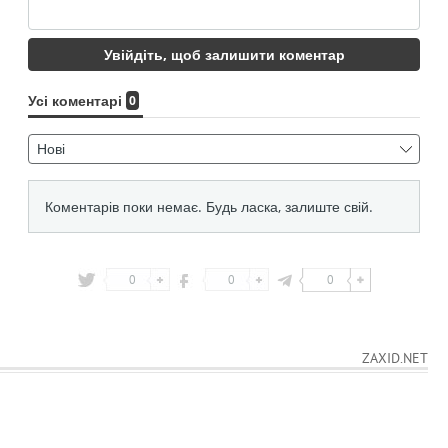
0
0
0
ZAXID.NET