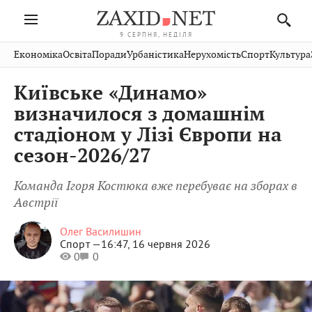
9 СЕРПНЯ, НЕДІЛЯ
Івано-
Публікації
Авто
Словко
Культура
Економіка
Освіта
Поради
Урбаністика
Нерухомість
Спорт
Культура
Стрий
Рівне
Франківськ
Світ
Економіка
Рецепти
Здоров'я
Дрогобич
Львів
Тернопіль
Київське «Динамо»
Кіно
Дім
Спорт
Краєзнавство
Хмельницький
Чернівці
Волинь
визначилося з домашнім
Фото
Освіта
Нерухомість
Домашні
Вінниця
Шептицький
стадіоном у Лізі Європи на
Закарпаття
тварини
сезон-2026/27
Команда Ігоря Костюка вже перебуває на зборах в
Австрії
Олег Василишин
Спорт —
16:47, 16 червня 2026
0
0