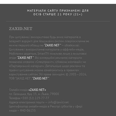
МАТЕРІАЛИ САЙТУ ПРИЗНАЧЕНІ ДЛЯ
ОСІБ СТАРШЕ 21 РОКУ (21+)
ZAXID.NET
При цитуванні і використанні будь-яких матеріалів в
Інтернеті відкриті для пошукових систем гіперпосилання не
нижче першого абзацу на
"ZAXID.NET "
— обов’язкові.
Цитування і використання матеріалів у оффлайн-медіа,
Мобільних додатках, SmartTV можливе лише з письмової
згоди
"ZAXID.NET "
. Всі комерційні рекламні матеріали
позначені словами «Спецпроєкт», «Новини компаній» чи
«Партнерський матеріал». Детальніше щодо реклами та
правил цитування можна ознайомитись в правилах
користування сайтом. Усі права захищені. © 2005—2026,
ТОВ “ЗАХІД.НЕТ”,
"ZAXID.NET "
.
Онлайн-медіа
«ZAXID.NET»
пл. Галицька, буд. 15, м. Львів, 79008
Телефон
+380 (32) 229-77-77
Адреса електронної пошти —
info@zaxid.net
Ідентифікатор онлайн-медіа в Реєстрі суб'єктів у сфері
медіа — R40-06155