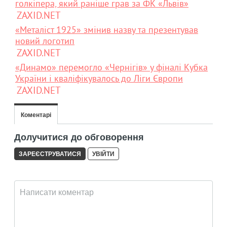
голкіпера, який раніше грав за ФК «Львів»
ZAXID.NET
«Металіст 1925» змінив назву та презентував
новий логотип
ZAXID.NET
«Динамо» перемогло «Чернігів» у фіналі Кубка
України і кваліфікувалось до Ліги Європи
ZAXID.NET