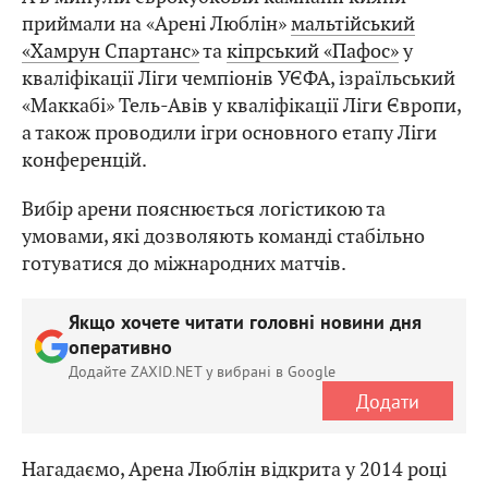
приймали на «Арені Люблін»
мальтійський
«Хамрун Спартанс»
та
кіпрський «Пафос»
у
кваліфікації Ліги чемпіонів УЄФА, ізраїльський
«Маккабі» Тель-Авів у кваліфікації Ліги Європи,
а також проводили ігри основного етапу Ліги
конференцій.
Вибір арени пояснюється логістикою та
умовами, які дозволяють команді стабільно
готуватися до міжнародних матчів.
Якщо хочете читати головні новини дня
оперативно
Додайте ZAXID.NET у вибрані в Google
Додати
Нагадаємо, Арена Люблін відкрита у 2014 році