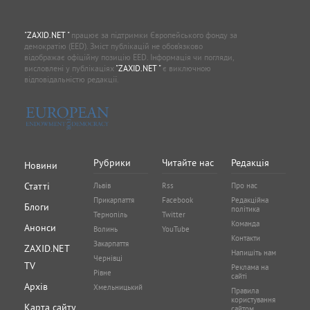
"ZAXID.NET "
працює за підтримки Європейського фонду за
демократію (EED). Зміст публікацій не обов’язково
відображає офіційну позицію EED. Інформація чи погляди,
висловлені у публікаціях
"ZAXID.NET "
є виключною
відповідальністю редакції.
Рубрики
Читайте нас
Редакція
Новини
Статті
Львів
Rss
Про нас
Прикарпаття
Facebook
Редакційна
Блоги
політика
Тернопіль
Twitter
Команда
Анонси
Волинь
YouTube
Контакти
Закарпаття
ZAXID.NET
Напишіть нам
Чернівці
TV
Реклама на
Рівне
сайті
Архів
Хмельницький
Правила
користування
Карта сайту
сайтом