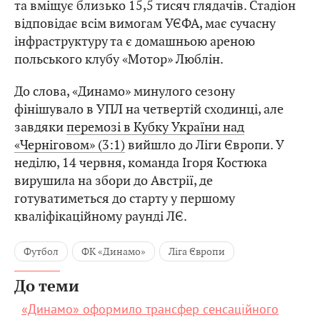
та вміщує близько 15,5 тисяч глядачів. Стадіон
відповідає всім вимогам УЄФА, має сучасну
інфраструктуру та є домашньою ареною
польського клубу «Мотор» Люблін.
До слова, «Динамо» минулого сезону
фінішувало в УПЛ на четвертій сходинці, але
завдяки
перемозі в Кубку України над
«Черніговом» (3:1)
вийшло до Ліги Європи. У
неділю, 14 червня, команда Ігоря Костюка
вирушила на збори до Австрії, де
готуватиметься до старту у першому
кваліфікаційному раунді ЛЄ.
Футбол
ФК «Динамо»
Ліга Європи
До теми
«Динамо» оформило трансфер сенсаційного