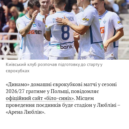
фото
ФК «Динамо»
Київський клуб розпочав підготовку до старту у
єврокубках
«Динамо» домашні єврокубкові матчі у сезоні
2026/27 гратиме у Польщі, повідомляє
офіційний сайт «біло-синіх»
. Місцем
проведення поєдинків буде стадіон у Любліні –
«Арена Люблін».