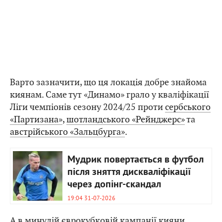
Варто зазначити, що ця локація добре знайома
киянам. Саме тут «Динамо» грало у кваліфікації
Ліги чемпіонів сезону 2024/25 проти
сербського
«Партизана»
,
шотландського «Рейнджерс»
та
австрійського «Зальцбурга»
.
Мудрик повертається в футбол
після зняття дискваліфікації
через допінг-скандал
19:04 31-07-2026
А в минулій єврокубковій кампанії кияни