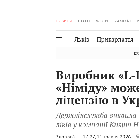
НОВИНИ
СТАТТІ
БЛОГИ
ZAXID.NET TV
Львів
Прикарпаття
Івано-Франківськ
Рівне
Ек
Тернопіль
Львів
Виробник «L-
Волинь
Чернівці
«Німіду» мож
Закарпаття
Шептицький
ліцензію в Ук
Держлікслужба виявила 
ліків у компанії Kusum H
Здоров'я —
17:27, 11 травня 2026