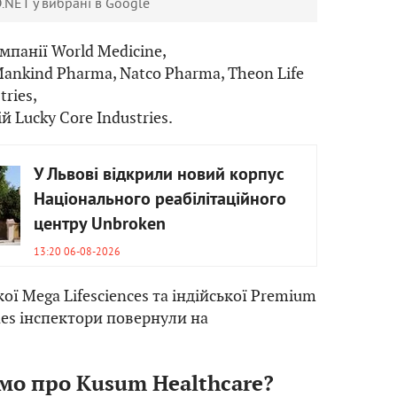
.NET у вибрані в Google
мпанії World Medicine,
ankind Pharma, Natco Pharma, Theon Life
tries,
й Lucky Core Industries.
У Львові відкрили новий корпус
Національного реабілітаційного
центру Unbroken
13:20 06-08-2026
ої Mega Lifesciences та індійської Premium
nes інспектори повернули на
мо про Kusum Healthcare?