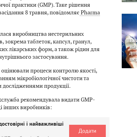
чої практики (GMP). Таке рішення
засідання 8 травня, повідомляє
Pharma
алася виробництва нестерильних
Ек
в, зокрема таблеток, капсул, гранул,
на
ких лікарських форм, а також рідин для
до
нутрішнього застосування.
пе
и оцінювали процеси контролю якості,
анням мікробіологічної чистоти та
 дослідженнями продукції.
кслужба рекомендувала видати GMP-
і інших виробників:
достовірні і найважливіші
Додати