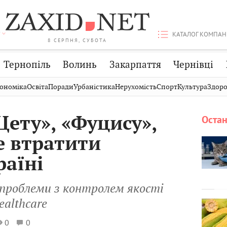
КАТАЛОГ КОМПАН
8 СЕРПНЯ, СУБОТА
Тернопіль
Волинь
Закарпаття
Чернівці
Стрий
Публікації
Авто
ономіка
Освіта
Поради
Урбаністика
Нерухомість
Спорт
Культура
Здоро
Дрогобич
Світ
Економіка
Цету», «Фуцису»,
Остан
Хмельницький
Кіно
Дім
е втратити
Вінниця
Фото
Освіта
раїні
проблеми з контролем якості
ealthcare
0
0