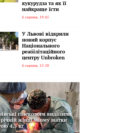
кукурудза та як її
найкраще їсти
6 серпня, 19:45
У Львові відкрили
новий корпус
Національного
реабілітаційного
центру Unbroken
6 серпня, 13:20
вівські гінекологи видалили
-річній жінці міому матки
гою 4,5 кг