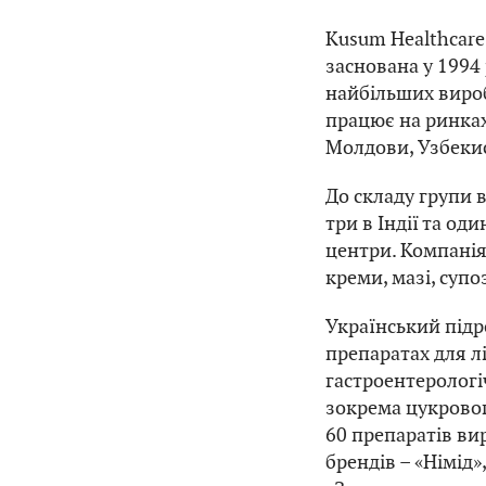
Kusum Healthcare
заснована у 1994
найбільших вироб
працює на ринках 
Молдови, Узбекис
До складу групи 
три в Індії та од
центри. Компанія
креми, мазі, супо
Український підр
препаратах для л
гастроентерологі
зокрема цукровог
60 препаратів ви
брендів – «Німід»