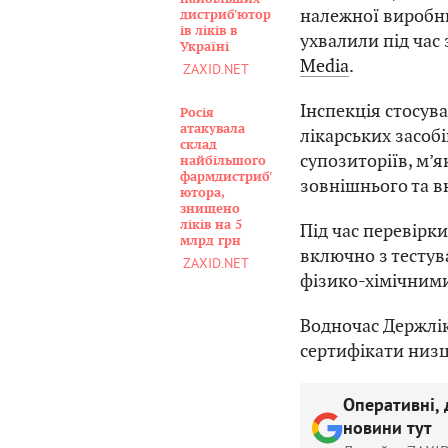
належної виробни
дистриб'ютор
ів ліків в
ухвалили під час 
Україні
Media
.
ZAXID.NET
Інспекція стосув
Росія
атакувала
лікарських засобі
склад
супозиторіїв, м’я
найбільшого
фармдистриб'
зовнішнього та в
ютора,
знищено
ліків на 5
Під час перевірк
млрд грн
включно з тестув
ZAXID.NET
фізико-хімічними
Водночас Держлі
сертифікати низц
Оперативні, 
новини тут