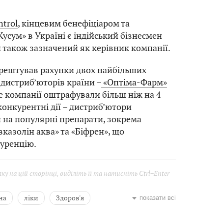
trol
, кінцевим бенефіціаром та
усум» в Україні є індійський бізнесмен
н також зазначений як керівник компанії.
арештував рахунки двох найбільших
дистриб’юторів країни –
«Оптіма-Фарм»
ше компанії
оштрафували
більш ніж на 4
конкурентні дії – дистриб’ютори
 на популярні препарати, зокрема
вказолін аква» та «Біфрен», що
уренцію.
у на цій сторінці, виділіть її та натисніть Ctrl+Enter
на
ліки
Здоров'я
показати всі