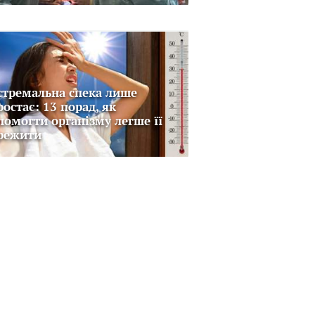
стремальна спека лише
ростає: 13 порад, як
помогти організму легше її
режити