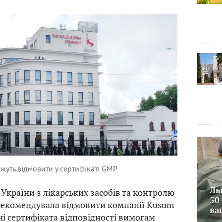
жуть відмовити у сертифікаті GMP
Ль
України з лікарських засобів та контролю
50
рекомендувала відмовити компанії Kusum
ва
чі сертифіката відповідності вимогам