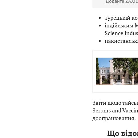
Додайте ZAXID
турецькій ко
індійським M
Science Indus
пакистанські
Звіти щодо тайськ
Serums and Vacci
доопрацювання.
Що відо