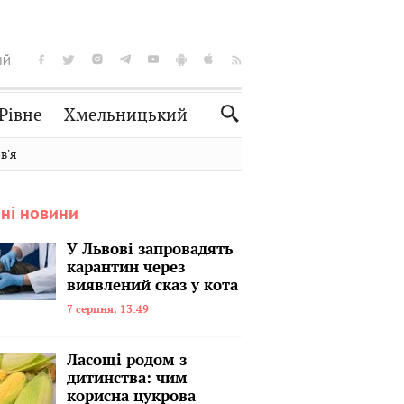
ІЙ
Рівне
Хмельницький
Словко
Культура
вʼя
Рецепти
Здоров'я
ні новини
Спорт
Краєзнавство
Нерухомість
Домашні тварини
У Львові запровадять
карантин через
виявлений сказ у кота
7 серпня, 13:49
Ласощі родом з
дитинства: чим
корисна цукрова