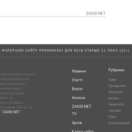
ZAXID.NET
МАТЕРІАЛИ САЙТУ ПРИЗНАЧЕНІ ДЛЯ ОСІБ СТАРШЕ 21 РОКУ (21+)
Рубрики
Новини
ів в Інтернеті відкриті
 першого абзацу на
Статті
Львів
ання матеріалів у
Прикарпаття
можливе лише з
Блоги
Тернопіль
кламні матеріали
Анонси
аній» чи
Волинь
лами та правил
Закарпаття
ZAXID.NET
стування сайтом. Усі
Чернівці
”,
"ZAXID.NET "
.
TV
Рівне
Архів
Хмельницький
Карта сайту