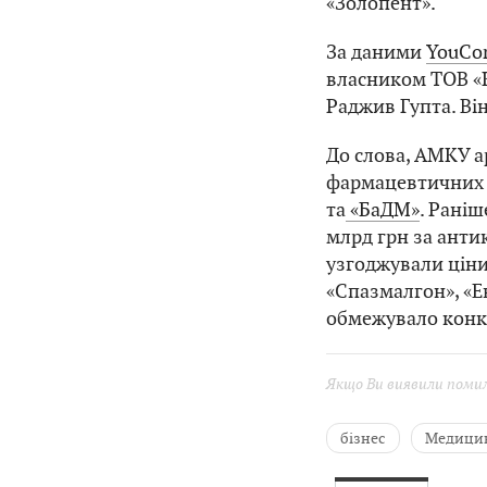
«Золопент».
За даними
YouCon
власником ТОВ «К
Раджив Гупта. Ві
До слова, АМКУ 
фармацевтичних 
та
«БаДМ»
. Рані
млрд грн за анти
узгоджували ціни
«Спазмалгон», «Е
обмежувало конк
Якщо Ви виявили помилк
бізнес
Медици
фармацевтика