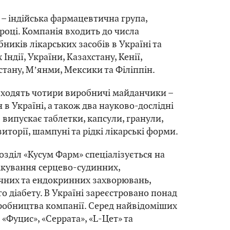
 – індійська фармацевтична група,
 році. Компанія входить до числа
ників лікарських засобів в Україні та
Індії, України, Казахстану, Кенії,
тану, Мʼянми, Мексики та Філіппін.
входять чотири виробничі майданчики –
ин в Україні, а також два науково-дослідні
 випускає таблетки, капсули, гранули,
зиторії, шампуні та рідкі лікарські форми.
озділ «Кусум Фарм» спеціалізується на
ікування серцево-судинних,
чних та ендокринних захворювань,
о діабету. В Україні зареєстровано понад
робництва компанії. Серед найвідоміших
, «Фуцис», «Серрата», «L-Цет» та