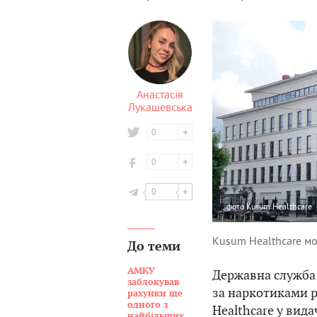
Анастасія
Лукашевська
0
0
0
фото
Kusum Healthcare
Kusum Healthcare мо
До теми
АМКУ
Державна служба 
заблокував
за наркотиками 
рахунки ще
одного з
Healthcare у вида
найбільших