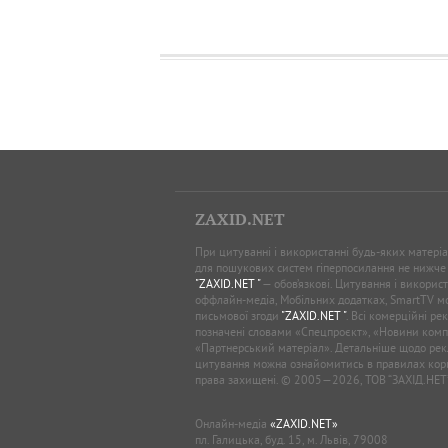
ZAXID.NET
При цитуванні і використанні будь-яких матеріал
для пошукових систем гіперпосилання не нижче
"ZAXID.NET "
— обов’язкові. Цитування і використ
оффлайн-медіа, Мобільних додатках, SmartTV 
письмової згоди
"ZAXID.NET "
. Всі комерційні ре
позначені словами «Спецпроєкт», «Новини комп
«Партнерський матеріал». Детальніше щодо рек
цитування можна ознайомитись в правилах кори
права захищені. © 2005—2026, ТОВ “ЗАХІД.НЕТ
Онлайн-медіа
«ZAXID.NET»
пл. Галицька, буд. 15, м. Львів, 79008