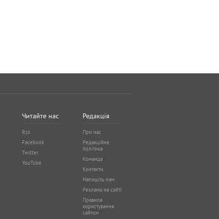
Читайте нас
Редакція
Rss
Про нас
Facebook
Редакційна
політика
Twitter
Команда
YouTube
Контакти
Напишіть нам
Реклама на сайті
Правила
користування
сайтом