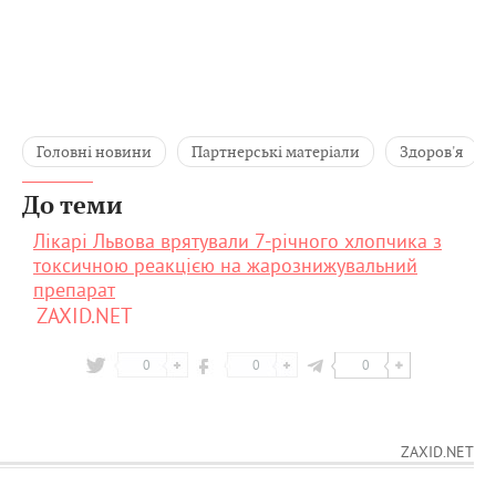
Головні новини
Партнерські матеріали
Здоров'я
До теми
Лікарі Львова врятували 7-річного хлопчика з
токсичною реакцією на жарознижувальний
препарат
ZAXID.NET
0
0
0
ZAXID.NET