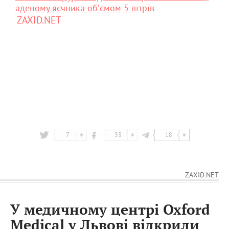
аденому яєчника обʼємом 5 літрів
ZAXID.NET
7
33
18
ZAXID.NET
У медичному центрі Oxford
Medical у Львові відкрили