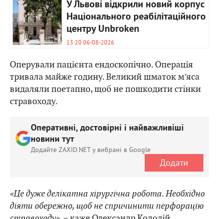
У Львові відкрили новий корпус
Національного реабілітаційного
центру Unbroken
13:20 06-08-2026
Оперували пацієнта ендоскопічно. Операція
тривала майже годину. Великий шматок м’яса
видаляли поетапно, щоб не пошкодити стінки
стравоходу.
Оперативні, достовірні і найважливіші
новини тут
Додайте ZAXID.NET у вибрані в Google
Додати
«Це дуже делікатна хірургічна робота. Необхідно
діяти обережно, щоб не спричинити перфорацію
стравоходу»
, – каже Олександр Колодій.