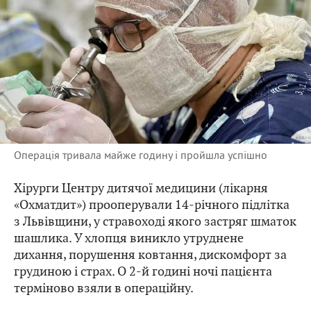
Операція тривала майже годину і пройшла успішно
Хірурги Центру дитячої медицини (лікарня
«Охматдит») прооперували 14-річного підлітка
з Львівщини, у стравоході якого застряг шматок
шашлика. У хлопця виникло утруднене
дихання, порушення ковтання, дискомфорт за
грудиною і страх. О 2-й годині ночі пацієнта
терміново взяли в операційну.