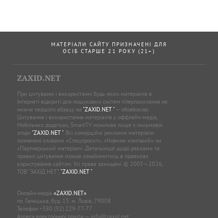
МАТЕРІАЛИ САЙТУ ПРИЗНАЧЕНІ ДЛЯ
ОСІБ СТАРШЕ 21 РОКУ (21+)
ZAXID.NET
При цитуванні і використанні будь-яких матеріалів в
Інтернеті відкриті для пошукових систем гіперпосилання не
нижче першого абзацу на
"ZAXID.NET "
— обов’язкові.
Цитування і використання матеріалів у оффлайн-медіа,
Мобільних додатках, SmartTV можливе лише з письмової
згоди
"ZAXID.NET "
. Всі комерційні рекламні матеріали
позначені словами «Спецпроєкт», «Новини компаній» чи
«Партнерський матеріал». Детальніше щодо реклами та
правил цитування можна ознайомитись в правилах
користування сайтом. Усі права захищені. © 2005—2026,
ТОВ “ЗАХІД.НЕТ”,
"ZAXID.NET "
.
Онлайн-медіа
«ZAXID.NET»
пл. Галицька, буд. 15, м. Львів, 79008
Телефон
+380 (32) 229-77-77
Адреса електронної пошти —
info@zaxid.net