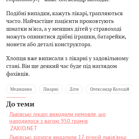
Подібні випадки, кажуть лікарі, трапляються
часто. Найчастіше пацієнти проковтують
шматки м'яса, а у менших дітей у стравоході
можуть опинитися дрібні іграшки, батарейки,
монети або деталі конструктора.
Хлопця вже виписали з лікарні у задовільному
стані. Він ще деякий час буде під наглядом
фахівців.
Медицина
Лікарні
Діти
Олександр Колодій
До теми
Львівські лікарі виходили немовля, що
народилося з вагою 950 грамів
ZAXID.NET
Львівські хірурги видалили 17-річній львів'янці