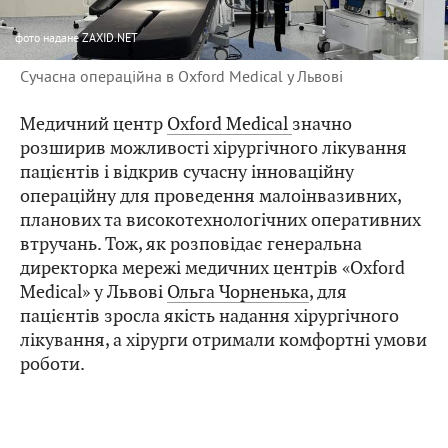
фото
надане ZAXID.NET
Сучасна операційна в Oxford Medical у Львові
Медичний центр
Oxford Medical
значно
розширив можливості хірургічного лікування
пацієнтів і відкрив сучасну інноваційну
операційну для проведення малоінвазивних,
планових та високотехнологічних оперативних
втручань. Тож, як розповідає генеральна
директорка мережі медичних центрів «Oxford
Medical» у Львові
Ольга Чорненька
, для
пацієнтів зросла якість надання хірургічного
лікування, а хірурги отримали комфортні умови
роботи.