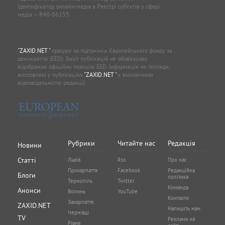
Ідентифікатор онлайн-медіа в Реєстрі суб'єктів у сфері
медіа — R40-06155
"ZAXID.NET "
працює за підтримки Європейського фонду за
демократію (EED). Зміст публікацій не обов’язково
відображає офіційну позицію EED. Інформація чи погляди,
висловлені у публікаціях
"ZAXID.NET "
є виключною
відповідальністю редакції.
Рубрики
Читайте нас
Редакція
Новини
Статті
Львів
Rss
Про нас
Прикарпаття
Facebook
Редакційна
Блоги
політика
Тернопіль
Twitter
Команда
Анонси
Волинь
YouTube
Контакти
Закарпаття
ZAXID.NET
Напишіть нам
Чернівці
TV
Реклама на
Рівне