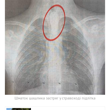
Шматок шашлика застряг у стравоході підлітка