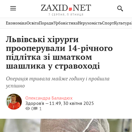
7 СЕРПНЯ, П'ЯТНИЦЯ
Івано-
Публікації
Авто
Словко
Культура
Економіка
Освіта
Поради
Урбаністика
Нерухомість
Спорт
Культура
Стрий
Рівне
Франківськ
Світ
Економіка
Рецепти
Здоров'я
Дрогобич
Львів
Тернопіль
Львівські хірурги
Кіно
Дім
Спорт
Краєзнавство
Хмельницький
Чернівці
Волинь
прооперували 14-річного
Фото
Освіта
Нерухомість
Домашні
Вінниця
Шептицький
підлітка зі шматком
Закарпаття
тварини
шашлика у стравоході
Операція тривала майже годину і пройшла
успішно
Олександра Баландюх
Здоров'я —
11:49, 30 квітня 2025
0
1