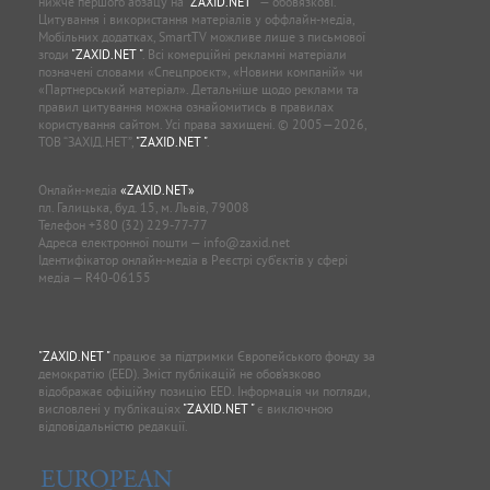
нижче першого абзацу на
"ZAXID.NET "
— обов’язкові.
Цитування і використання матеріалів у оффлайн-медіа,
Мобільних додатках, SmartTV можливе лише з письмової
згоди
"ZAXID.NET "
. Всі комерційні рекламні матеріали
позначені словами «Спецпроєкт», «Новини компаній» чи
«Партнерський матеріал». Детальніше щодо реклами та
правил цитування можна ознайомитись в правилах
користування сайтом. Усі права захищені. © 2005—2026,
ТОВ “ЗАХІД.НЕТ”,
"ZAXID.NET "
.
Онлайн-медіа
«ZAXID.NET»
пл. Галицька, буд. 15, м. Львів, 79008
Телефон
+380 (32) 229-77-77
Адреса електронної пошти —
info@zaxid.net
Ідентифікатор онлайн-медіа в Реєстрі суб'єктів у сфері
медіа — R40-06155
"ZAXID.NET "
працює за підтримки Європейського фонду за
демократію (EED). Зміст публікацій не обов’язково
відображає офіційну позицію EED. Інформація чи погляди,
висловлені у публікаціях
"ZAXID.NET "
є виключною
відповідальністю редакції.