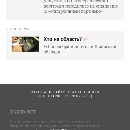
Депутати УГП всупереч позиції
політради погодились на співпрацю
із «олігархічними партіями»
08:00 07-11-2020
Хто на область?
Усі новообрані депутати Львівської
облради
МАТЕРІАЛИ САЙТУ ПРИЗНАЧЕНІ ДЛЯ
ОСІБ СТАРШЕ 21 РОКУ (21+)
ZAXID.NET
При цитуванні і використанні будь-яких матеріалів в
Інтернеті відкриті для пошукових систем гіперпосилання не