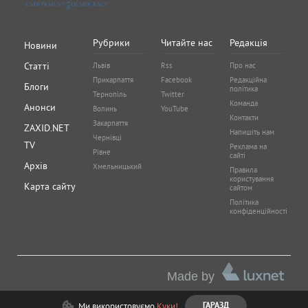
Рубрики
Читайте нас
Редакція
Новини
Статті
Львів
Rss
Про нас
Прикарпаття
Facebook
Редакційна
Блоги
політика
Тернопіль
Twitter
Команда
Анонси
Волинь
YouTube
Контакти
Закарпаття
ZAXID.NET
Напишіть нам
Чернівці
TV
Реклама на
Рівне
сайті
Архів
Хмельницький
Правила
користування
Карта сайту
сайтом
Політика
конфіденційності
Made by
Ми використовуємо
Куки!
ГАРАЗД