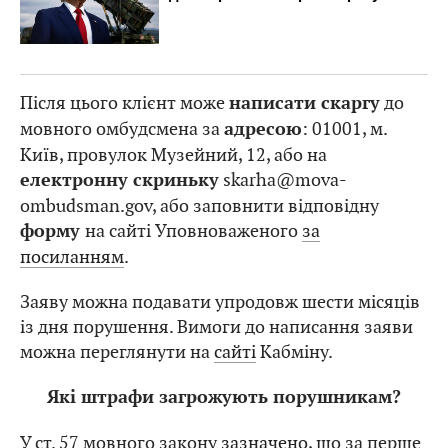
Після цього клієнт може
до
написати скаргу
мовного омбудсмена за
: 01001, м.
адресою
Київ, провулок Музейний, 12, або на
skarha@mova-
електронну скриньку
ombudsman.gov, або заповнити відповідну
на сайті Уповноваженого
за
форму
посиланням
.
Заяву можна подавати упродовж шести місяців
із дня порушення. Вимоги до написання заяви
можна переглянути на
сайті
Кабміну.
Які штрафи загрожують порушникам?
У ст. 57 мовного закону
зазначено
, що за перше