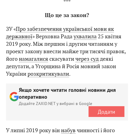
***
Що це за закон?
ЗУ «
Про забезпечення української мови як
державної
» Верховна Рада
ухвалила
25 квітня
2019 року. Між першим і другим читанням у
проект закону внесли майже три тисячі правок,
його
намагалися
скасувати
через суд
деякі
депутати, а Угорщина й Росія мовний закон
України
розкритикували
.
Якщо хочете читати головні новини дня
оперативно
Додайте ZAXID.NET у вибрані в Google
Додати
У липні 2019 року він
набув
чинності і його