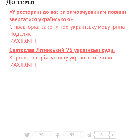
До теми
«У ресторані до вас за замовчуванням повинні
звертатися українською».
Співавторка закону про українську мову Ірина
Подоляк
ZAXID.NET
Святослав Літинський VS українські суди.
Коротка історія захисту української мови
ZAXID.NET
20
92
51