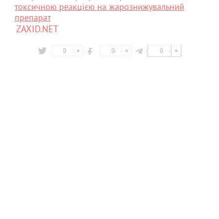
токсичною реакцією на жарознижувальний
препарат
ZAXID.NET
0
0
0