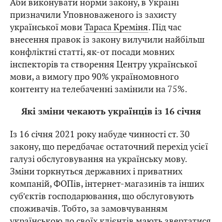
Аби виконувати норми закону, в Україні
призначили Уповноваженого із захисту
української мови
Тараса Креміня
. Під час
внесення правок із закону вилучили найбільш
конфліктні статті, як-от посади мовних
інспекторів та створення Центру української
мови, а вимогу про 90% україномовного
контенту на телебаченні замінили на 75%.
Які зміни чекають українців із 16 січня
Із 16 січня 2021 року набуде чинності ст. 30
закону, що передбачає остаточний перехід усієї
галузі обслуговування на українську мову.
Зміни торкнуться державних і приватних
компаній, ФОПів, інтернет-магазинів та інших
суб’єктів господарювання, що обслуговують
споживачів. Тобто, за замовчуванням
українською до своїх клієнтів мають звертатися