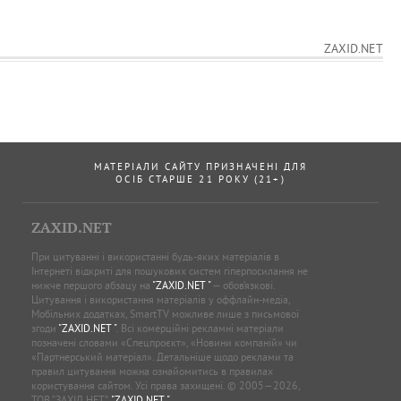
ZAXID.NET
МАТЕРІАЛИ САЙТУ ПРИЗНАЧЕНІ ДЛЯ
ОСІБ СТАРШЕ 21 РОКУ (21+)
ZAXID.NET
При цитуванні і використанні будь-яких матеріалів в
Інтернеті відкриті для пошукових систем гіперпосилання не
нижче першого абзацу на
"ZAXID.NET "
— обов’язкові.
Цитування і використання матеріалів у оффлайн-медіа,
Мобільних додатках, SmartTV можливе лише з письмової
згоди
"ZAXID.NET "
. Всі комерційні рекламні матеріали
позначені словами «Спецпроєкт», «Новини компаній» чи
«Партнерський матеріал». Детальніше щодо реклами та
правил цитування можна ознайомитись в правилах
користування сайтом. Усі права захищені. © 2005—2026,
ТОВ “ЗАХІД.НЕТ”,
"ZAXID.NET "
.