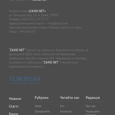
Онлайн-медіа
«ZAXID.NET»
пл. Галицька, буд. 15, м. Львів, 79008
Телефон
+380 (32) 229-77-77
Адреса електронної пошти —
info@zaxid.net
Ідентифікатор онлайн-медіа в Реєстрі суб'єктів у сфері
медіа — R40-06155
"ZAXID.NET "
працює за підтримки Європейського фонду за
демократію (EED). Зміст публікацій не обов’язково
відображає офіційну позицію EED. Інформація чи погляди,
висловлені у публікаціях
"ZAXID.NET "
є виключною
відповідальністю редакції.
Рубрики
Читайте нас
Редакція
Новини
Статті
Львів
Rss
Про нас
Прикарпаття
Facebook
Редакційна
Блоги
політика