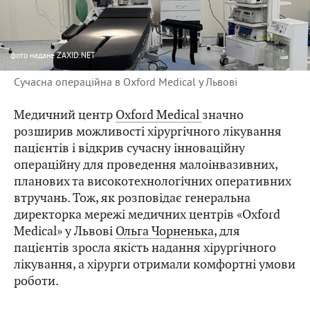
фото
надане ZAXID.NET
Сучасна операційна в Oxford Medical у Львові
Медичний центр
Oxford Medical
значно
розширив можливості хірургічного лікування
пацієнтів і відкрив сучасну інноваційну
операційну для проведення малоінвазивних,
планових та високотехнологічних оперативних
втручань. Тож, як розповідає генеральна
директорка мережі медичних центрів «Oxford
Medical» у Львові
Ольга Чорненька
, для
пацієнтів зросла якість надання хірургічного
лікування, а хірурги отримали комфортні умови
роботи.