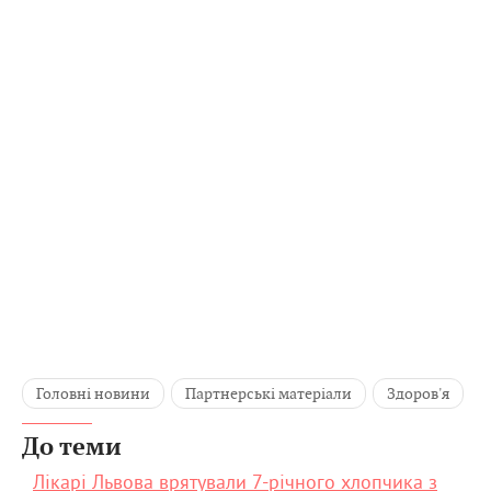
Головні новини
Партнерські матеріали
Здоров'я
До теми
Лікарі Львова врятували 7-річного хлопчика з