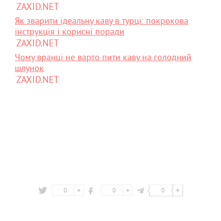
ZAXID.NET
Як зварити ідеальну каву в турці: покрокова
інструкція і корисні поради
ZAXID.NET
Чому вранці не варто пити каву на голодний
шлунок
ZAXID.NET
0
0
0