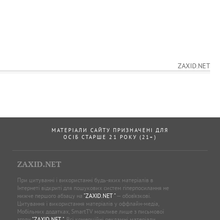
ZAXID.NET
МАТЕРІАЛИ САЙТУ ПРИЗНАЧЕНІ ДЛЯ
ОСІБ СТАРШЕ 21 РОКУ (21+)
ZAXID.NET
При цитуванні і використанні будь-яких матеріалів в
Інтернеті відкриті для пошукових систем гіперпосилання не
нижче першого абзацу на
"ZAXID.NET "
— обов’язкові.
Цитування і використання матеріалів у оффлайн-медіа,
Мобільних додатках, SmartTV можливе лише з письмової
згоди
"ZAXID.NET "
. Всі комерційні рекламні матеріали