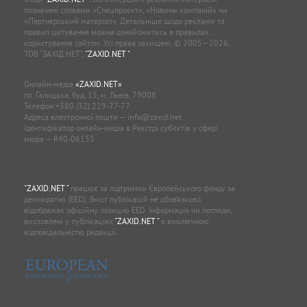
позначені словами «Спецпроєкт», «Новини компаній» чи
«Партнерський матеріал». Детальніше щодо реклами та
правил цитування можна ознайомитись в правилах
користування сайтом. Усі права захищені. © 2005—2026,
ТОВ “ЗАХІД.НЕТ”,
"ZAXID.NET "
.
Онлайн-медіа
«ZAXID.NET»
пл. Галицька, буд. 15, м. Львів, 79008
Телефон
+380 (32) 229-77-77
Адреса електронної пошти —
info@zaxid.net
Ідентифікатор онлайн-медіа в Реєстрі суб'єктів у сфері
медіа — R40-06155
"ZAXID.NET "
працює за підтримки Європейського фонду за
демократію (EED). Зміст публікацій не обов’язково
відображає офіційну позицію EED. Інформація чи погляди,
висловлені у публікаціях
"ZAXID.NET "
є виключною
відповідальністю редакції.