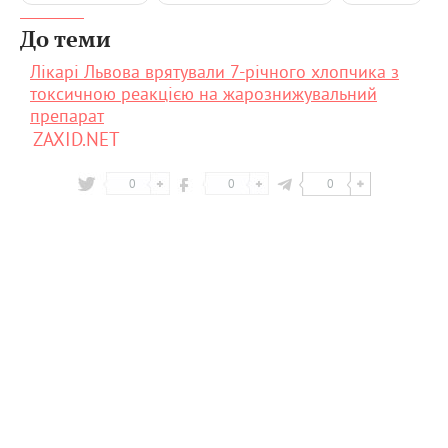
До теми
Лікарі Львова врятували 7-річного хлопчика з
токсичною реакцією на жарознижувальний
препарат
ZAXID.NET
0
0
0