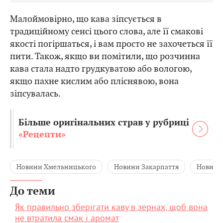
Малоймовірно, що кава зіпсується в
традиційному сенсі цього слова, але її смакові
якості погіршаться, і вам просто не захочеться її
пити. Також, якщо ви помітили, що розчинна
кава стала надто грудкуватою або вологою,
якщо пахне кислим або пліснявою, вона
зіпсувалась.
Більше оригінальних страв у рубриці
«Рецепти»
Новини Хмельницького
Новини Закарпаття
Новини 
До теми
Як правильно зберігати каву в зернах, щоб вона
не втратила смак і аромат