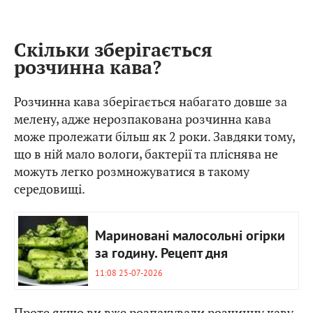
Скільки зберігається
розчинна кава?
Розчинна кава зберігається набагато довше за
мелену, адже нерозпакована розчинна кава
може пролежати більш як 2 роки. Завдяки тому,
що в ній мало вологи, бактерії та пліснява не
можуть легко розмножуватися в такому
середовищі.
Мариновані малосольні огірки
за годину. Рецепт дня
11:08 25-07-2026
Проте якщо ви вже розпакували розчинну каву