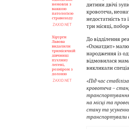
дитини двічі зуп
немовля з
важкою
кровотеча, неона
патологією
недостатність та 
стравоходу
ZAXID.NET
три місяці, побор
Хірурги
До відділення ре
Львова
«Охматдит» малюк
видалили
тримісячній
народження із одн
дівчинці
відмовилася мама
пухлину
легені,
викликали спеціа
розміром з
долоню
«Під час стабіліз
ZAXID.NET
кровотеча – стан
транспортування.
на місці та прове
стану та усуненн
транспортували д