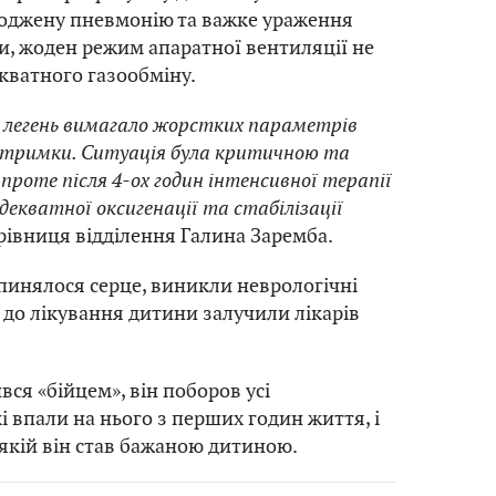
роджену пневмонію та важке ураження
и, жоден режим апаратної вентиляції не
кватного газообміну.
 легень вимагало жорстких параметрів
дтримки. Ситуація була критичною та
проте після 4-ох годин інтенсивної терапії
декватної оксигенації та стабілізації
рівниця відділення Галина Заремба.
упинялося серце, виникли неврологічні
 до лікування дитини залучили лікарів
вся «бійцем», він поборов усі
і впали на нього з перших годин життя, і
 якій він став бажаною дитиною.