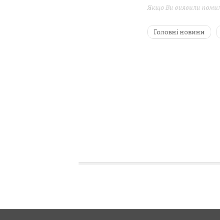
Якщо Ви виявили помилк
Головні новини
Здоров'я
Галин