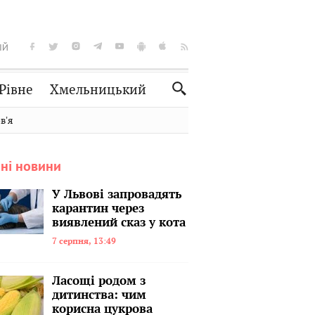
ІЙ
Рівне
Хмельницький
Словко
Культура
вʼя
Рецепти
Здоров'я
ні новини
Спорт
Краєзнавство
Нерухомість
Домашні тварини
У Львові запровадять
карантин через
виявлений сказ у кота
7 серпня, 13:49
Ласощі родом з
дитинства: чим
корисна цукрова