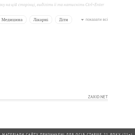
у на цій сторінці, виділіть її та натисніть Ctrl+Enter
Медицина
Лікарні
Діти
показати всі
а Заремба
ZAXID.NET
МАТЕРІАЛИ САЙТУ ПРИЗНАЧЕНІ ДЛЯ ОСІБ СТАРШЕ 21 РОКУ (21+)