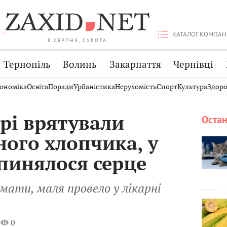
КАТАЛОГ КОМПАН
8 СЕРПНЯ, СУБОТА
Тернопіль
Волинь
Закарпаття
Чернівці
Стрий
Публікації
Авто
ономіка
Освіта
Поради
Урбаністика
Нерухомість
Спорт
Культура
Здоро
Дрогобич
Світ
Економіка
арі врятували
Остан
Хмельницький
Кіно
Дім
ого хлопчика, у
Вінниця
Фото
Освіта
упинялося серце
мати, маля провело у лікарні
0