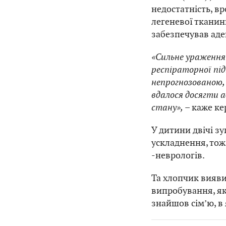
недостатність, в
легеневої тканин
забезпечував аде
«Сильне ураження
респіраторної пі
непрогнозованою, 
вдалося досягти а
стану»,
– каже ке
У дитини двічі з
ускладнення, тож
-неврологів.
Та хлопчик вияви
випробування, як
знайшов сім’ю, в