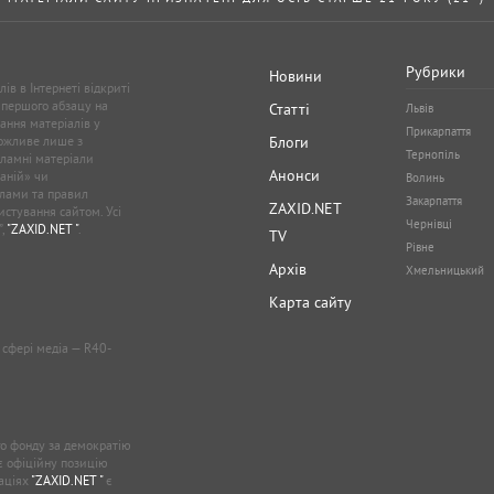
Рубрики
Новини
ів в Інтернеті відкриті
 першого абзацу на
Статті
Львів
ання матеріалів у
Прикарпаття
можливе лише з
Блоги
Тернопіль
кламні матеріали
Анонси
аній» чи
Волинь
лами та правил
Закарпаття
ZAXID.NET
стування сайтом. Усі
Чернівці
”,
"ZAXID.NET "
.
TV
Рівне
Архів
Хмельницький
Карта сайту
у сфері медіа — R40-
о фонду за демократію
ає офіційну позицію
каціях
"ZAXID.NET "
є