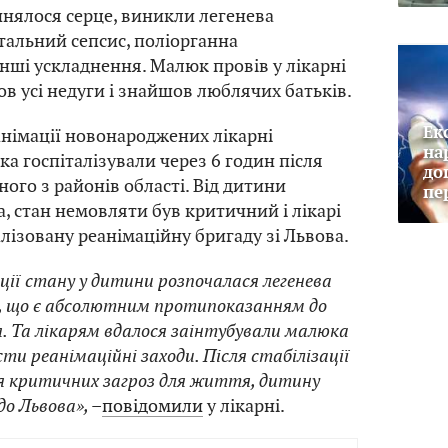
инялося серце, виникли легенева
тальний сепсис, поліорганна
інші ускладнення. Малюк провів у лікарні
ов усі недуги і знайшов люблячих батьків.
Ек
анімації новонароджених лікарні
на
а госпіталізували через 6 годин після
до
ого з районів області. Від дитини
пе
, стан немовляти був критичний і лікарі
лізовану реанімаційну бригаду зі Львова.
ації стану у дитини розпочалася легенева
, що є абсолютним протипоказанням до
 Та лікарям вдалося заінтубували малюка
сти реанімаційні заходи. Після стабілізації
я критичних загроз для життя, дитину
о Львова», –
повідомили
у лікарні.