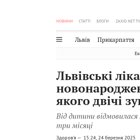
НОВИНИ
СТАТТІ
БЛОГИ
ZAXID.NET TV
Львів
Прикарпаття
Івано-Франківськ
Рівне
Ек
Тернопіль
Львів
Львівські лік
Волинь
Чернівці
новонароджен
Закарпаття
Шептицький
якого двічі з
Від дитини відмовилася 
три місяці
Здоров'я —
15:24, 24 березня 2025