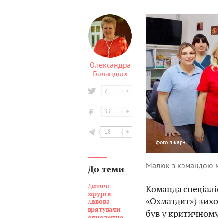
Олександра
Баландюх
7
33
18
фото
лікарні
Малюк з командою ме
До теми
Дитячі
Команда спеціалі
хірурги
«Охматдит») вих
Львова
врятували
був у критичному 
одноденне