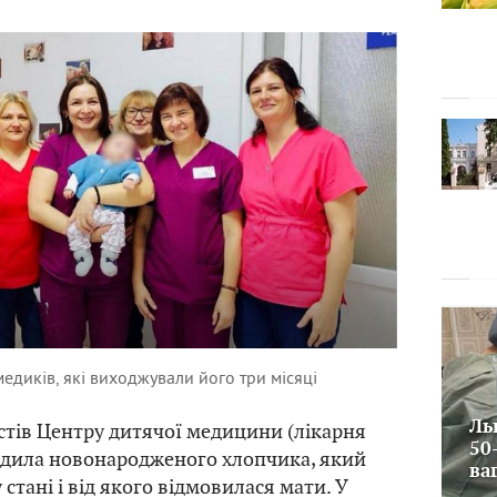
диків, які виходжували його три місяці
Ль
стів Центру дитячої медицини (лікарня
50
одила новонародженого хлопчика, який
ва
стані і від якого відмовилася мати. У