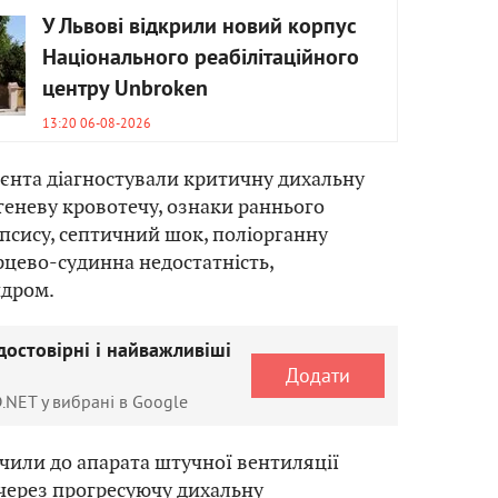
У Львові відкрили новий корпус
Національного реабілітаційного
центру Unbroken
13:20 06-08-2026
ієнта діагностували критичну дихальну
егеневу кровотечу, ознаки раннього
псису, септичний шок, поліорганну
ерцево-судинна недостатність,
ндром.
достовірні і найважливіші
Додати
.NET у вибрані в Google
или до апарата штучної вентиляції
а через прогресуючу дихальну