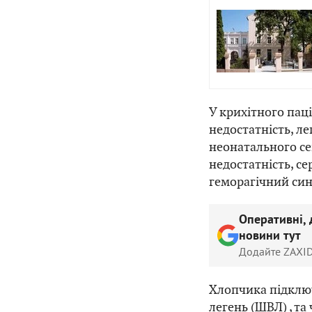
У крихітного пац
недостатність, л
неонатального се
недостатність, с
геморагічний си
Оперативні, 
новини тут
Додайте ZAXID
Хлопчика підключ
легень (ШВЛ) , т