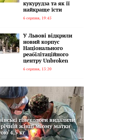
кукурудза та як її
найкраще їсти
6 серпня, 19:45
У Львові відкрили
новий корпус
Національного
реабілітаційного
центру Unbroken
6 серпня, 13:20
вівські гінекологи видалили
-річній жінці міому матки
гою 4,5 кг