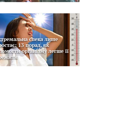
стремальна спека лише
ростає: 13 порад, як
помогти організму легше її
режити