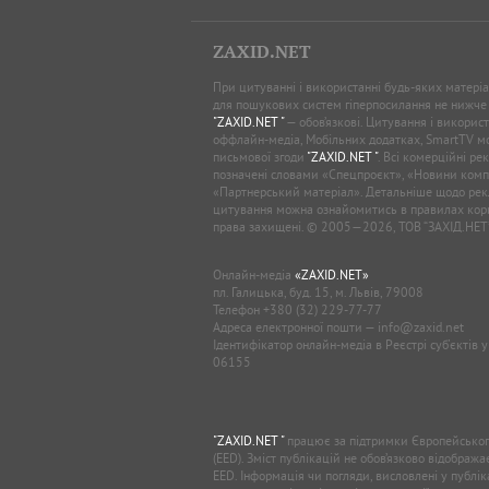
ZAXID.NET
При цитуванні і використанні будь-яких матеріал
для пошукових систем гіперпосилання не нижче
"ZAXID.NET "
— обов’язкові. Цитування і використ
оффлайн-медіа, Мобільних додатках, SmartTV 
письмової згоди
"ZAXID.NET "
. Всі комерційні ре
позначені словами «Спецпроєкт», «Новини комп
«Партнерський матеріал». Детальніше щодо рек
цитування можна ознайомитись в правилах кори
права захищені. © 2005—2026, ТОВ “ЗАХІД.НЕТ
Онлайн-медіа
«ZAXID.NET»
пл. Галицька, буд. 15, м. Львів, 79008
Телефон
+380 (32) 229-77-77
Адреса електронної пошти —
info@zaxid.net
Ідентифікатор онлайн-медіа в Реєстрі суб'єктів 
06155
"ZAXID.NET "
працює за підтримки Європейськог
(EED). Зміст публікацій не обов’язково відображ
EED. Інформація чи погляди, висловлені у публі