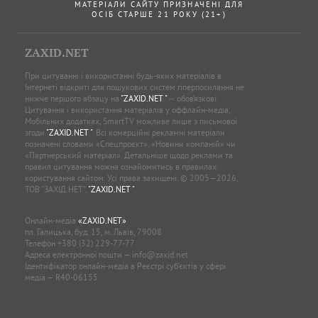
МАТЕРІАЛИ САЙТУ ПРИЗНАЧЕНІ ДЛЯ
ОСІБ СТАРШЕ 21 РОКУ (21+)
ZAXID.NET
При цитуванні і використанні будь-яких матеріалів в
Інтернеті відкриті для пошукових систем гіперпосилання не
нижче першого абзацу на
"ZAXID.NET "
— обов’язкові.
Цитування і використання матеріалів у оффлайн-медіа,
Мобільних додатках, SmartTV можливе лише з письмової
згоди
"ZAXID.NET "
. Всі комерційні рекламні матеріали
позначені словами «Спецпроєкт», «Новини компаній» чи
«Партнерський матеріал». Детальніше щодо реклами та
правил цитування можна ознайомитись в правилах
користування сайтом. Усі права захищені. © 2005—2026,
ТОВ “ЗАХІД.НЕТ”,
"ZAXID.NET "
.
Онлайн-медіа
«ZAXID.NET»
пл. Галицька, буд. 15, м. Львів, 79008
Телефон
+380 (32) 229-77-77
Адреса електронної пошти —
info@zaxid.net
Ідентифікатор онлайн-медіа в Реєстрі суб'єктів у сфері
медіа — R40-06155