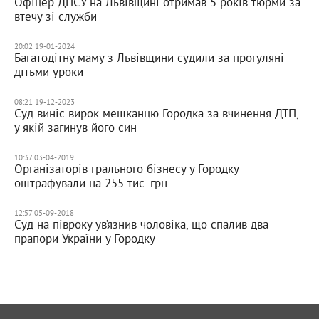
Офіцер ДПСУ на Львівщині отримав 5 років тюрми за
втечу зі служби
20:02 19-01-2024
Багатодітну маму з Львівщини судили за прогуляні
дітьми уроки
08:21 19-12-2023
Суд виніс вирок мешканцю Городка за вчинення ДТП,
у якій загинув його син
10:37 03-04-2019
Організаторів грального бізнесу у Городку
оштрафували на 255 тис. грн
12:57 05-09-2018
Суд на півроку ув’язнив чоловіка, що спалив два
прапори України у Городку