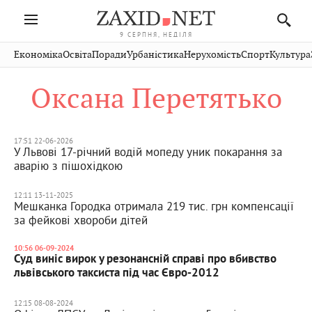
9 СЕРПНЯ, НЕДІЛЯ
Івано-
Публікації
Авто
Словко
Культура
Економіка
Освіта
Поради
Урбаністика
Нерухомість
Спорт
Культура
Стрий
Рівне
Франківськ
Світ
Економіка
Рецепти
Здоров'я
Дрогобич
Львів
Тернопіль
Оксана Перетятько
Кіно
Дім
Спорт
Краєзнавство
Хмельницький
Чернівці
Волинь
Фото
Освіта
Нерухомість
Домашні
Вінниця
Шептицький
Закарпаття
тварини
17:51 22-06-2026
У Львові 17-річний водій мопеду уник покарання за
аварію з пішохідкою
12:11 13-11-2025
Мешканка Городка отримала 219 тис. грн компенсації
за фейкові хвороби дітей
10:56 06-09-2024
Суд виніс вирок у резонансній справі про вбивство
львівського таксиста під час Євро-2012
12:15 08-08-2024