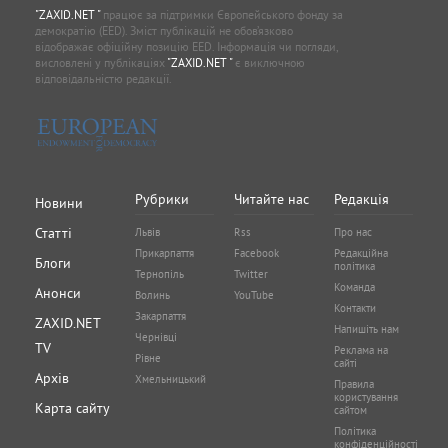
"ZAXID.NET "
працює за підтримки Європейського фонду за
демократію (EED). Зміст публікацій не обов’язково
відображає офіційну позицію EED. Інформація чи погляди,
висловлені у публікаціях
"ZAXID.NET "
є виключною
відповідальністю редакції.
Рубрики
Читайте нас
Редакція
Новини
Статті
Львів
Rss
Про нас
Прикарпаття
Facebook
Редакційна
Блоги
політика
Тернопіль
Twitter
Команда
Анонси
Волинь
YouTube
Контакти
Закарпаття
ZAXID.NET
Напишіть нам
Чернівці
TV
Реклама на
Рівне
сайті
Архів
Хмельницький
Правила
користування
Карта сайту
сайтом
Політика
конфіденційності